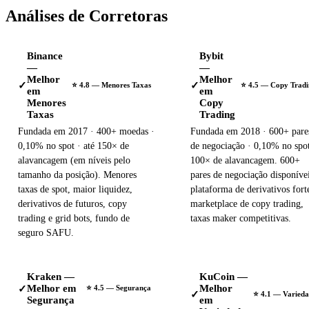
Análises de Corretoras
Binance
Bybit
—
—
Melhor
Melhor
✓
✓
⭐ 4.8 — Menores Taxas
⭐ 4.5 — Copy Tradi
em
em
Menores
Copy
Taxas
Trading
Fundada em 2017 · 400+ moedas ·
Fundada em 2018 · 600+ pare
0,10% no spot · até 150× de
de negociação · 0,10% no spot
alavancagem (em níveis pelo
100× de alavancagem. 600+
tamanho da posição). Menores
pares de negociação disponívei
taxas de spot, maior liquidez,
plataforma de derivativos fort
derivativos de futuros, copy
marketplace de copy trading,
trading e grid bots, fundo de
taxas maker competitivas.
seguro SAFU.
Kraken —
KuCoin —
Melhor em
Melhor
✓
⭐ 4.5 — Segurança
✓
⭐ 4.1 — Varied
Segurança
em