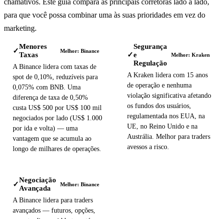
chamativos. Este guia compara as principais corretoras lado a lado,
para que você possa combinar uma às suas prioridades em vez do
marketing.
Menores
Segurança
✓
Melhor: Binance
Taxas
e
✓
Melhor: Kraken
Regulação
A Binance lidera com taxas de
A Kraken lidera com 15 anos
spot de 0,10%, reduzíveis para
de operação e nenhuma
0,075% com BNB. Uma
violação significativa afetando
diferença de taxa de 0,50%
os fundos dos usuários,
custa US$ 500 por US$ 100 mil
regulamentada nos EUA, na
negociados por lado (US$ 1.000
UE, no Reino Unido e na
por ida e volta) — uma
Austrália. Melhor para traders
vantagem que se acumula ao
avessos a risco.
longo de milhares de operações.
Negociação
✓
Melhor: Binance
Avançada
A Binance lidera para traders
avançados — futuros, opções,