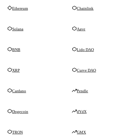
Ethereum
Chainlink
Solana
Aave
BNB
Lido DAO
XRP
Curve DAO
Cardano
Pendle
Dogecoin
dYdX
TRON
GMX