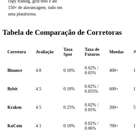
copy trading, grid bots e até
150× de alavancagem, tudo em
uma plataforma.
Tabela de Comparação de Corretoras
Taxa
Taxa de
Corretora
Avaliação
Moedas
Al
Spot
Futuros
0.02% /
Binance
4.8
0.10%
400+
15
0.05%
0.02% /
Bybit
4.5
0.10%
600+
10
0.055%
0.02% /
Kraken
4.5
0.25%
200+
50
0.05%
0.02% /
KuCoin
4.1
0.10%
700+
10
0.06%