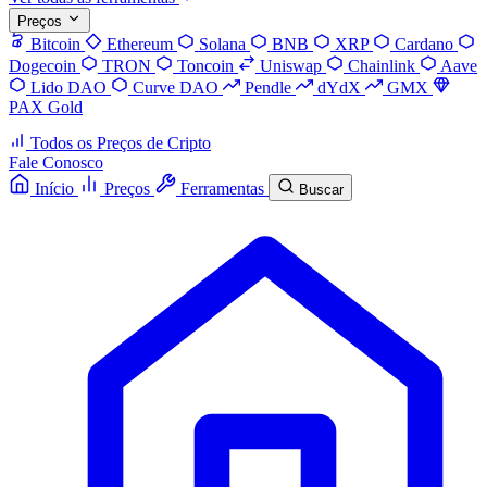
Preços
Bitcoin
Ethereum
Solana
BNB
XRP
Cardano
Dogecoin
TRON
Toncoin
Uniswap
Chainlink
Aave
Lido DAO
Curve DAO
Pendle
dYdX
GMX
PAX Gold
Todos os Preços de Cripto
Fale Conosco
Início
Preços
Ferramentas
Buscar