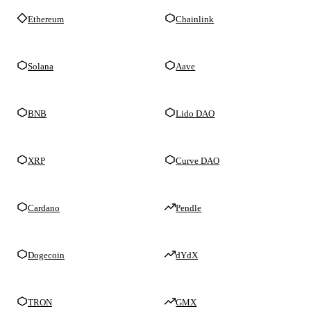
Ethereum
Chainlink
Solana
Aave
BNB
Lido DAO
XRP
Curve DAO
Cardano
Pendle
Dogecoin
dYdX
TRON
GMX