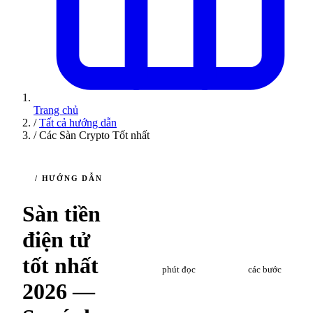
Trang chủ
/
Tất cả hướng dẫn
/
Các Sàn Crypto Tốt nhất
/ HƯỚNG DẪN
Sàn tiền
điện tử
7
5
tốt nhất
phút đọc
các bước
2026 —