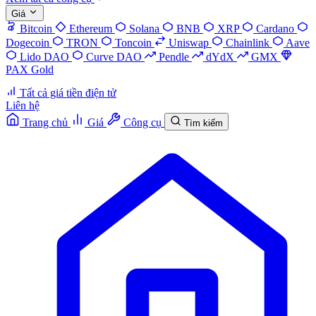
Giá
Bitcoin
Ethereum
Solana
BNB
XRP
Cardano
Dogecoin
TRON
Toncoin
Uniswap
Chainlink
Aave
Lido DAO
Curve DAO
Pendle
dYdX
GMX
PAX Gold
Tất cả giá tiền điện tử
Liên hệ
Trang chủ
Giá
Công cụ
Tìm kiếm