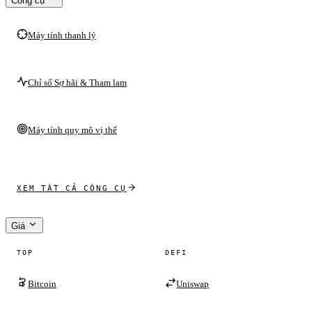
Công cụ
Máy tính thanh lý
Chỉ số Sợ hãi & Tham lam
Máy tính quy mô vị thế
XEM TẤT CẢ CÔNG CỤ
Giá
TOP
DEFI
Bitcoin
Uniswap