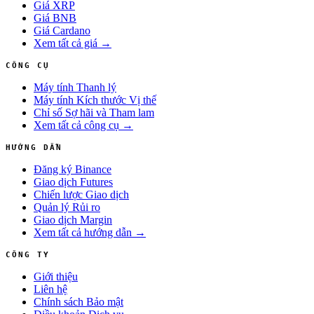
Giá XRP
Giá BNB
Giá Cardano
Xem tất cả giá →
CÔNG CỤ
Máy tính Thanh lý
Máy tính Kích thước Vị thế
Chỉ số Sợ hãi và Tham lam
Xem tất cả công cụ →
HƯỚNG DẪN
Đăng ký Binance
Giao dịch Futures
Chiến lược Giao dịch
Quản lý Rủi ro
Giao dịch Margin
Xem tất cả hướng dẫn →
CÔNG TY
Giới thiệu
Liên hệ
Chính sách Bảo mật