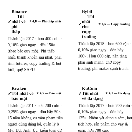
Binance
Bybit
— Tốt
— Tốt
nhất về
nhất
✓
⭐ 4,8 — Phí thấp nhất
✓
⭐ 4,5 — Copy trading
phí
cho
thấp
copy
trading
Thành lập 2017 · hơn 400 coin ·
Thành lập 2018 · hơn 600 cặp ·
0,10% giao ngay · đến 150×
0,10% giao ngay · đòn bẩy
(theo bậc quy mô). Phí thấp
100×. Hơn 600 cặp, nền tảng
nhất, thanh khoản sâu nhất, phái
phái sinh mạnh, chợ copy
sinh futures, copy trading & bot
trading, phí maker cạnh tranh.
lưới, quỹ SAFU.
Kraken —
KuCoin —
Tốt nhất về
Tốt nhất
✓
✓
⭐ 4,5 — Bảo mật
⭐ 4,1 — Đa dạng
bảo mật
về đa dạng
Thành lập 2011 · hơn 200 coin ·
Thành lập 2017 · hơn 700 coin 
0,25% giao ngay · đòn bẩy 50×.
0,10% giao ngay · đòn bẩy
15 năm không vụ xâm phạm tiền
125×. Niêm yết altcoin sớm, bo
người dùng đáng kể, quản lý ở
tích hợp, sản phẩm cho vay &
Mỹ, EU, Anh, Úc, kiểm toán dự
earn, hơn 700 cặp.