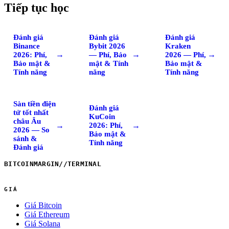
Tiếp tục học
Đánh giá
Đánh giá
Đánh giá
Binance
Bybit 2026
Kraken
→
→
→
2026: Phí,
— Phí, Bảo
2026 — Phí,
Bảo mật &
mật & Tính
Bảo mật &
Tính năng
năng
Tính năng
Sàn tiền điện
Đánh giá
tử tốt nhất
KuCoin
châu Âu
→
→
2026: Phí,
2026 — So
Bảo mật &
sánh &
Tính năng
Đánh giá
BITCOINMARGIN
//
TERMINAL
GIÁ
Giá Bitcoin
Giá Ethereum
Giá Solana