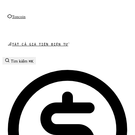
Toncoin
TẤT CẢ GIÁ TIỀN ĐIỆN TỬ
Tìm kiếm
⌘K