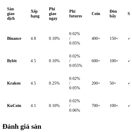
Sàn
Phí
Xếp
Phí
Đòn
giao
giao
Coin
St
hạng
futures
bẩy
dịch
ngay
0.02%
Binance
4.8
0.10%
/
400+
150×
✓
0.05%
0.02%
Bybit
4.5
0.10%
/
600+
100×
✓
0.055%
0.02%
Kraken
4.5
0.25%
/
200+
50×
✓
0.05%
0.02%
KuCoin
4.1
0.10%
/
700+
100×
✓
0.06%
Đánh giá sàn