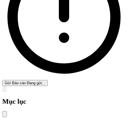
Gửi Báo cáo
Đang gửi...
Mục lục