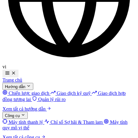
vi
Trang chủ
Hướng dẫn
Chiến lược giao dịch
Giao dịch ký quỹ
Giao dịch hợp
đồng tương lai
Quản lý rủi ro
Xem tất cả hướng dẫn
Công cụ
Máy tính thanh lý
Chỉ số Sợ hãi & Tham lam
Máy tính
quy mô vị thế
Xem tất cả công cụ