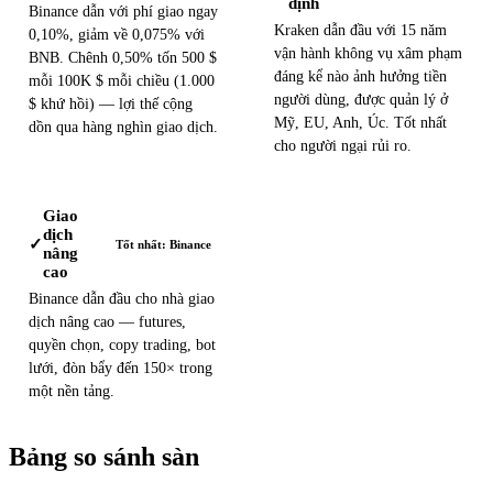
định
Binance dẫn với phí giao ngay
Kraken dẫn đầu với 15 năm
0,10%, giảm về 0,075% với
vận hành không vụ xâm phạm
BNB. Chênh 0,50% tốn 500 $
đáng kể nào ảnh hưởng tiền
mỗi 100K $ mỗi chiều (1.000
người dùng, được quản lý ở
$ khứ hồi) — lợi thế cộng
Mỹ, EU, Anh, Úc. Tốt nhất
dồn qua hàng nghìn giao dịch.
cho người ngại rủi ro.
Giao
dịch
✓
Tốt nhất: Binance
nâng
cao
Binance dẫn đầu cho nhà giao
dịch nâng cao — futures,
quyền chọn, copy trading, bot
lưới, đòn bẩy đến 150× trong
một nền tảng.
Bảng so sánh sàn