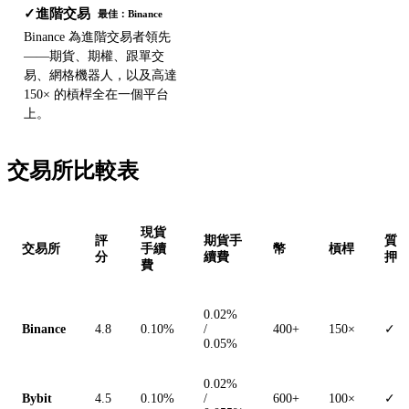
進階交易
✓
最佳：Binance
Binance 為進階交易者領先
——期貨、期權、跟單交
易、網格機器人，以及高達
150× 的槓桿全在一個平台
上。
交易所比較表
現貨
評
期貨手
質
交易所
手續
幣
槓桿
分
續費
押
費
0.02%
Binance
4.8
0.10%
/
400+
150×
✓
0.05%
0.02%
Bybit
4.5
0.10%
/
600+
100×
✓