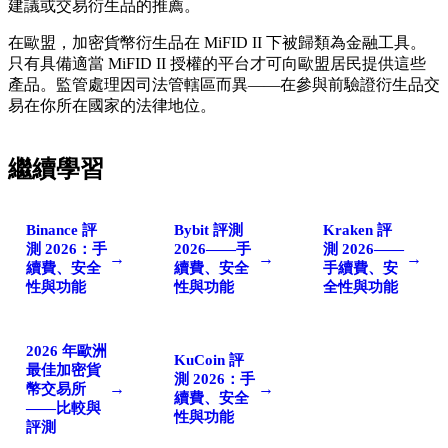
建議或交易衍生品的推薦。
在歐盟，加密貨幣衍生品在 MiFID II 下被歸類為金融工具。
只有具備適當 MiFID II 授權的平台才可向歐盟居民提供這些
產品。監管處理因司法管轄區而異——在參與前驗證衍生品交
易在你所在國家的法律地位。
繼續學習
Binance 評
Bybit 評測
Kraken 評
測 2026：手
2026——手
測 2026——
→
→
→
續費、安全
續費、安全
手續費、安
性與功能
性與功能
全性與功能
2026 年歐洲
KuCoin 評
最佳加密貨
測 2026：手
→
→
幣交易所
續費、安全
——比較與
性與功能
評測