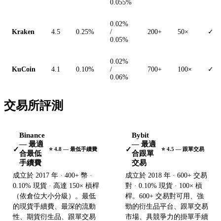
0.055%
0.02%
Kraken
4.5
0.25%
/
200+
50×
✓
0.05%
0.02%
KuCoin
4.1
0.10%
/
700+
100×
✓
0.06%
交易所評測
Binance
Bybit
— 最適
— 最適
✓
✓
⭐ 4.8 — 最低手續費
⭐ 4.5 — 跟單交易
合最低
合跟單
手續費
交易
成立於 2017 年 · 400+ 幣 ·
成立於 2018 年 · 600+ 交易
0.10% 現貨 · 高達 150× 槓桿
對 · 0.10% 現貨 · 100× 槓
（依倉位大小分級）。最低
桿。600+ 交易對可用、強
的現貨手續費、最深的流動
勁的衍生品平台、跟單交易
性、期貨衍生品、跟單交易
市場、具競爭力的掛單手續