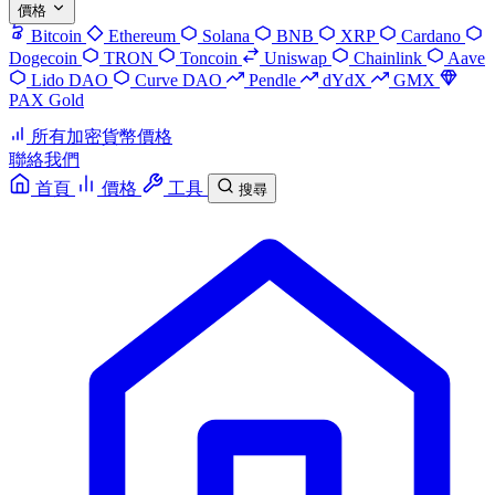
價格
Bitcoin
Ethereum
Solana
BNB
XRP
Cardano
Dogecoin
TRON
Toncoin
Uniswap
Chainlink
Aave
Lido DAO
Curve DAO
Pendle
dYdX
GMX
PAX Gold
所有加密貨幣價格
聯絡我們
首頁
價格
工具
搜尋