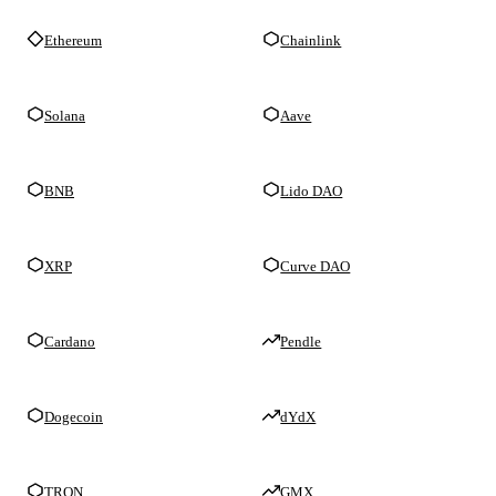
Ethereum
Chainlink
Solana
Aave
BNB
Lido DAO
XRP
Curve DAO
Cardano
Pendle
Dogecoin
dYdX
TRON
GMX