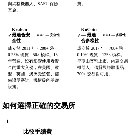
與網格機器人、SAFU 保險
費。
基金。
Kraken —
KuCoin
最適合安
— 最適
✓
✓
⭐ 4.5 — 安全性
⭐ 4.1 — 多樣性
全性
合多樣性
成立於 2011 年 · 200+ 幣 ·
成立於 2017 年 · 700+ 幣 ·
0.25% 現貨 · 50× 槓桿。15
0.10% 現貨 · 125× 槓桿。
年營運、沒有影響使用者資
早期山寨幣上市、內建交易
金的重大入侵，在美國、歐
機器人、借貸與賺取產品、
盟、英國、澳洲受監管、儲
700+ 交易對可用。
備證明審計、機構級的基礎
設施。
如何選擇正確的交易所
1
比較手續費