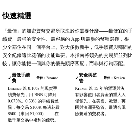
快速精選
「最佳」的加密貨幣交易所取決於你需要什麼——最便宜的手
續費、最強的安全性、最容易的 App 與最廣的幣種選擇，很
少全部住在同一個平台上。對大多數新手，低手續費與穩固的
安全紀錄遠比花俏的功能重要。本指南將領先的交易所並列比
較，讓你能把一個與你的優先順序匹配，而非與行銷匹配。
最低手續
安全與監
✓
✓
最佳：Binance
最佳：Kraken
費
管
Binance 以 0.10% 的現貨手
Kraken 以 15 年的營運與沒
續費領先，用 BNB 可降到
有影響使用者資金的重大入
0.075%。0.50% 的手續費差
侵領先，在美國、歐盟、英
異，每交易 $100K 每邊花費
國與澳洲受監管。最適合風
$500（來回 $1,000）——在
險規避的交易者。
數千筆交易中複利的優勢。