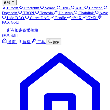
价格
Bitcoin
Ethereum
Solana
BNB
XRP
Cardano
Dogecoin
TRON
Toncoin
Uniswap
Chainlink
Aave
Lido DAO
Curve DAO
Pendle
dYdX
GMX
PAX Gold
所有加密货币价格
联系我们
首页
价格
工具
搜索