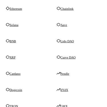
Ethereum
Chainlink
Solana
Aave
BNB
Lido DAO
XRP
Curve DAO
Cardano
Pendle
Dogecoin
dYdX
TRON
GMX