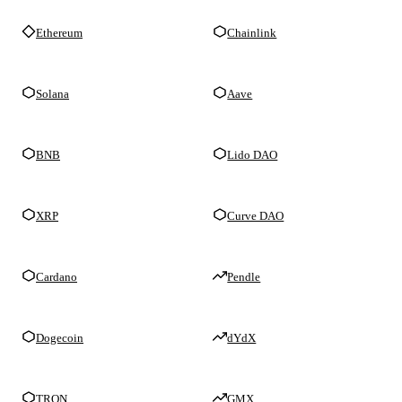
Ethereum
Chainlink
Solana
Aave
BNB
Lido DAO
XRP
Curve DAO
Cardano
Pendle
Dogecoin
dYdX
TRON
GMX