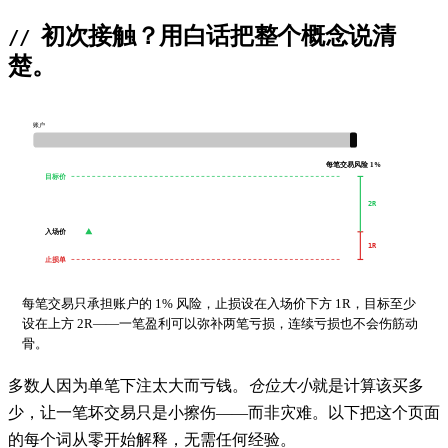
初次接触？用白话把整个概念说清
楚。
账户
每笔交易风险 1%
目标价
2R
入场价
1R
止损单
每笔交易只承担账户的 1% 风险，止损设在入场价下方 1R，目标至少
设在上方 2R——一笔盈利可以弥补两笔亏损，连续亏损也不会伤筋动
骨。
多数人因为单笔下注太大而亏钱。
仓位大小
就是计算该买多
少，让一笔坏交易只是小擦伤——而非灾难。以下把这个页面
的每个词从零开始解释，无需任何经验。