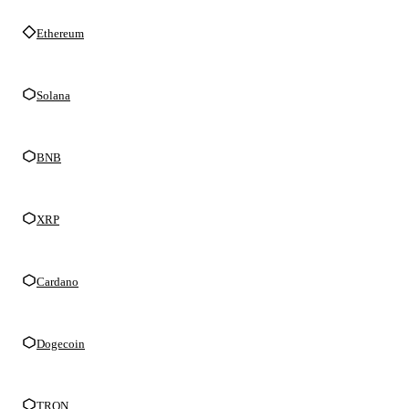
Ethereum
Solana
BNB
XRP
Cardano
Dogecoin
TRON