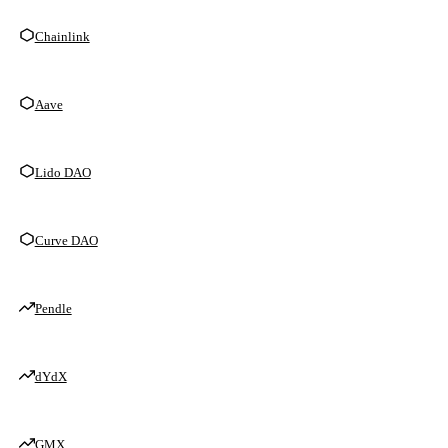
Chainlink
Aave
Lido DAO
Curve DAO
Pendle
dYdX
GMX