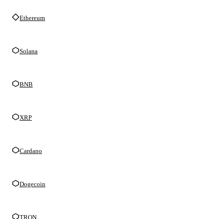
Ethereum
Solana
BNB
XRP
Cardano
Dogecoin
TRON