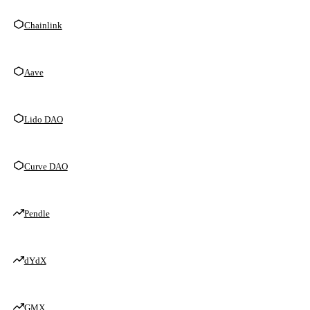
Chainlink
Aave
Lido DAO
Curve DAO
Pendle
dYdX
GMX