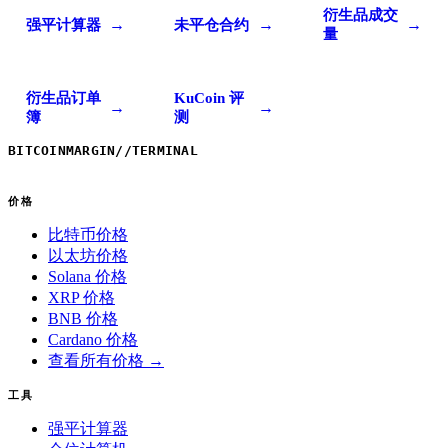
衍生品成交
→
→
→
强平计算器
未平仓合约
量
衍生品订单
KuCoin 评
→
→
簿
测
BITCOINMARGIN
//
TERMINAL
价格
比特币价格
以太坊价格
Solana 价格
XRP 价格
BNB 价格
Cardano 价格
查看所有价格 →
工具
强平计算器