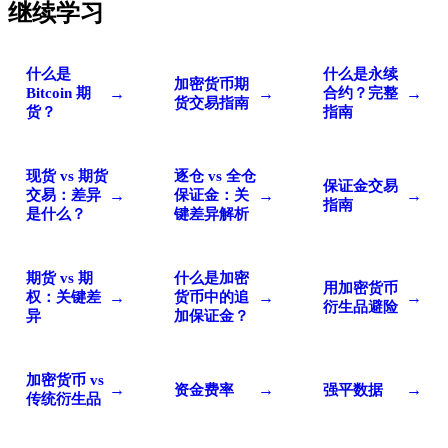
继续学习
什么是
什么是永续
加密货币期
→
→
→
Bitcoin 期
合约？完整
货交易指南
货？
指南
现货 vs 期货
逐仓 vs 全仓
保证金交易
→
→
→
交易：差异
保证金：关
指南
是什么？
键差异解析
期货 vs 期
什么是加密
用加密货币
→
→
→
权：关键差
货币中的追
衍生品避险
异
加保证金？
加密货币 vs
→
→
→
资金费率
强平数据
传统衍生品