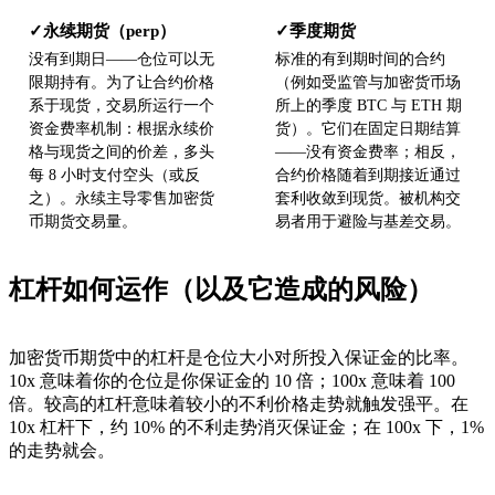
永续期货（perp）
季度期货
✓
✓
没有到期日——仓位可以无
标准的有到期时间的合约
限期持有。为了让合约价格
（例如受监管与加密货币场
系于现货，交易所运行一个
所上的季度 BTC 与 ETH 期
资金费率机制：根据永续价
货）。它们在固定日期结算
格与现货之间的价差，多头
——没有资金费率；相反，
每 8 小时支付空头（或反
合约价格随着到期接近通过
之）。永续主导零售加密货
套利收敛到现货。被机构交
币期货交易量。
易者用于避险与基差交易。
杠杆如何运作（以及它造成的风险）
加密货币期货中的杠杆是仓位大小对所投入保证金的比率。
10x 意味着你的仓位是你保证金的 10 倍；100x 意味着 100
倍。较高的杠杆意味着较小的不利价格走势就触发强平。在
10x 杠杆下，约 10% 的不利走势消灭保证金；在 100x 下，1%
的走势就会。