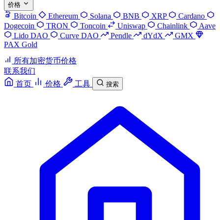
价格
Bitcoin
Ethereum
Solana
BNB
XRP
Cardano
Dogecoin
TRON
Toncoin
Uniswap
Chainlink
Aave
Lido DAO
Curve DAO
Pendle
dYdX
GMX
PAX Gold
所有加密货币价格
联系我们
首页
价格
工具
搜索