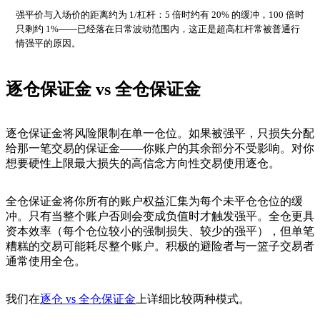
强平价与入场价的距离约为 1/杠杆：5 倍时约有 20% 的缓冲，100 倍时
只剩约 1%——已经落在日常波动范围内，这正是超高杠杆常被普通行
情强平的原因。
逐仓保证金 vs 全仓保证金
逐仓保证金将风险限制在单一仓位。如果被强平，只损失分配
给那一笔交易的保证金——你账户的其余部分不受影响。对你
想要硬性上限最大损失的高信念方向性交易使用逐仓。
全仓保证金将你所有的账户权益汇集为每个未平仓仓位的缓
冲。只有当整个账户否则会变成负值时才触发强平。全仓更具
资本效率（每个仓位较小的强制损失、较少的强平），但单笔
糟糕的交易可能耗尽整个账户。积极的避险者与一篮子交易者
通常使用全仓。
我们在
逐仓 vs 全仓保证金
上详细比较两种模式。