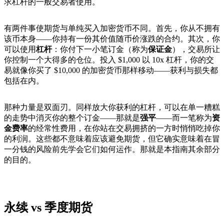
求杠杆的一般交易者使用。
有两件事使期货与单纯买入加密货币不同。首先，你从不拥有
该币本身——你持有一份其价值随币价涨跌的合约。其次，你
可以使用
杠杆
：你付下一小笔订金（称为
保证金
），交易所让
你控制一个大得多的仓位。投入 $1,000 以 10x 杠杆，你的交
易就像你买了 $10,000 的加密货币那样移动——获利与损失都
包括在内。
那种力量是双面刃。同样放大你获利的杠杆，可以在单一糟糕
的走势中消灭你的整个订金——那就是
强平
——而一笔称为
资
金费率
的经常性费用，在你站在交易拥挤的一方时悄悄吃掉你
的利润。这些都不意味着应该避免期货，但它确实意味着在冒
一分钱的风险前先学会它们如何运作。那就是本指南其余部分
的目的。
永续 vs 季度期货