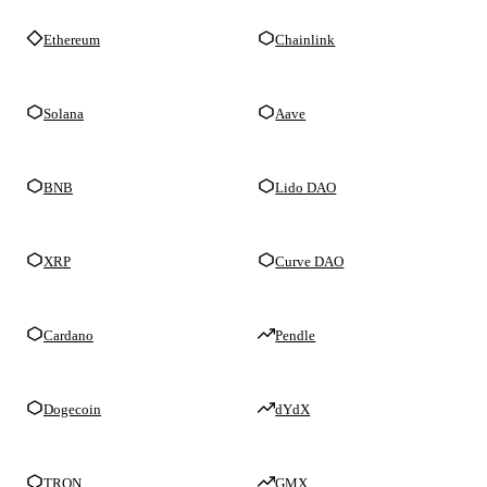
Ethereum
Chainlink
Solana
Aave
BNB
Lido DAO
XRP
Curve DAO
Cardano
Pendle
Dogecoin
dYdX
TRON
GMX