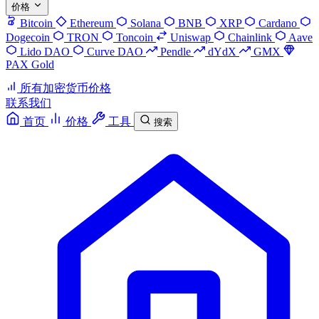
价格
Bitcoin
Ethereum
Solana
BNB
XRP
Cardano
Dogecoin
TRON
Toncoin
Uniswap
Chainlink
Aave
Lido DAO
Curve DAO
Pendle
dYdX
GMX
PAX Gold
所有加密货币价格
联系我们
首页
价格
工具
搜索