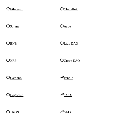
Ethereum
Chainlink
Solana
Aave
BNB
Lido DAO
XRP
Curve DAO
Cardano
Pendle
Dogecoin
dYdX
TRON
GMX