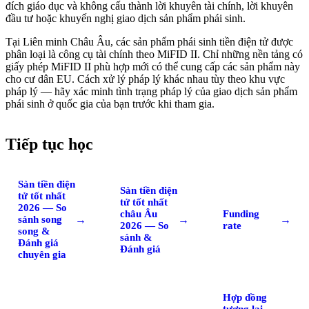
đích giáo dục và không cấu thành lời khuyên tài chính, lời khuyên
đầu tư hoặc khuyến nghị giao dịch sản phẩm phái sinh.
Tại Liên minh Châu Âu, các sản phẩm phái sinh tiền điện tử được
phân loại là công cụ tài chính theo MiFID II. Chỉ những nền tảng có
giấy phép MiFID II phù hợp mới có thể cung cấp các sản phẩm này
cho cư dân EU. Cách xử lý pháp lý khác nhau tùy theo khu vực
pháp lý — hãy xác minh tình trạng pháp lý của giao dịch sản phẩm
phái sinh ở quốc gia của bạn trước khi tham gia.
Tiếp tục học
Sàn tiền điện
Sàn tiền điện
tử tốt nhất
tử tốt nhất
2026 — So
châu Âu
Funding
→
→
→
sánh song
2026 — So
rate
song &
sánh &
Đánh giá
Đánh giá
chuyên gia
Hợp đồng