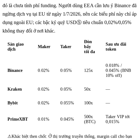
đó là chưa tính phí funding. Người dùng EEA cần lưu ý Binance đã
ngừng dịch vụ tại EU từ ngày 1/7/2026, nên các biểu phí này chỉ áp
dụng ngoài EU; các bậc ký quỹ USDⓈ tiêu chuẩn 0,02%/0,05%
không thay đổi ở nơi khác.
Đòn
Sàn giao
Sau ưu đãi
Maker
Taker
bẩy
dịch
token
tối đa
0.018% /
Binance
0.02%
0.05%
125x
0.045% (BNB
10% off)
Kraken
0.02%
0.05%
50x
—
Bybit
0.02%
0.055%
100x
—
500x
Taker VIP tới
PrimeXBT
0.01%
0.045%
(BTC)
0,015%
⚠
Khác biệt then chốt: Ở thị trường truyền thống, margin call cho bạn