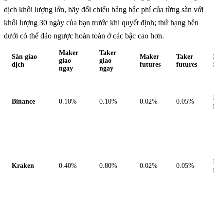
dịch khối lượng lớn, hãy đối chiếu bảng bậc phí của từng sàn với
khối lượng 30 ngày của bạn trước khi quyết định; thứ hạng bên
dưới có thể đảo ngược hoàn toàn ở các bậc cao hơn.
Maker
Taker
Sàn giao
Maker
Taker
N
giao
giao
dịch
futures
futures
S
ngay
ngay
M
Binance
0.10%
0.10%
0.02%
0.05%
p
M
Kraken
0.40%
0.80%
0.02%
0.05%
p