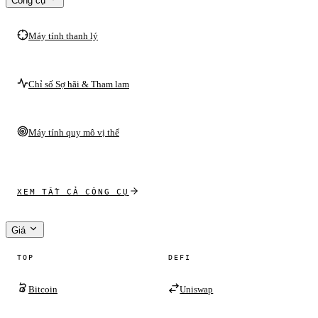
Công cụ
Máy tính thanh lý
Chỉ số Sợ hãi & Tham lam
Máy tính quy mô vị thế
XEM TẤT CẢ CÔNG CỤ
Giá
TOP
DEFI
Bitcoin
Uniswap