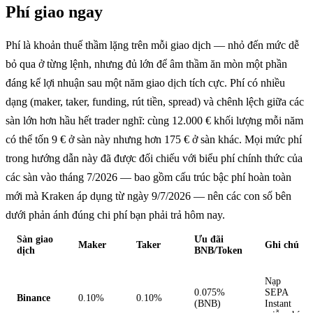
Phí giao ngay
Phí là khoản thuế thầm lặng trên mỗi giao dịch — nhỏ đến mức dễ
bỏ qua ở từng lệnh, nhưng đủ lớn để âm thầm ăn mòn một phần
đáng kể lợi nhuận sau một năm giao dịch tích cực. Phí có nhiều
dạng (maker, taker, funding, rút tiền, spread) và chênh lệch giữa các
sàn lớn hơn hầu hết trader nghĩ: cùng 12.000 € khối lượng mỗi năm
có thể tốn 9 € ở sàn này nhưng hơn 175 € ở sàn khác. Mọi mức phí
trong hướng dẫn này đã được đối chiếu với biểu phí chính thức của
các sàn vào tháng 7/2026 — bao gồm cấu trúc bậc phí hoàn toàn
mới mà Kraken áp dụng từ ngày 9/7/2026 — nên các con số bên
dưới phản ánh đúng chi phí bạn phải trả hôm nay.
Sàn giao
Ưu đãi
Maker
Taker
Ghi chú
dịch
BNB/Token
Nạp
0.075%
SEPA
Binance
0.10%
0.10%
(BNB)
Instant