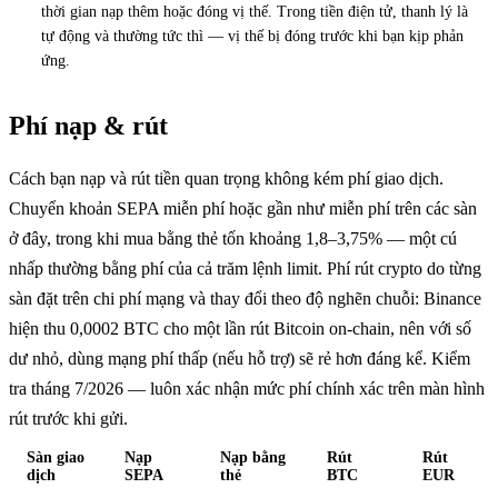
thời gian nạp thêm hoặc đóng vị thế. Trong tiền điện tử, thanh lý là
tự động và thường tức thì — vị thế bị đóng trước khi bạn kịp phản
ứng.
Phí nạp & rút
Cách bạn nạp và rút tiền quan trọng không kém phí giao dịch.
Chuyển khoản SEPA miễn phí hoặc gần như miễn phí trên các sàn
ở đây, trong khi mua bằng thẻ tốn khoảng 1,8–3,75% — một cú
nhấp thường bằng phí của cả trăm lệnh limit. Phí rút crypto do từng
sàn đặt trên chi phí mạng và thay đổi theo độ nghẽn chuỗi: Binance
hiện thu 0,0002 BTC cho một lần rút Bitcoin on-chain, nên với số
dư nhỏ, dùng mạng phí thấp (nếu hỗ trợ) sẽ rẻ hơn đáng kể. Kiểm
tra tháng 7/2026 — luôn xác nhận mức phí chính xác trên màn hình
rút trước khi gửi.
Sàn giao
Nạp
Nạp bằng
Rút
Rút
dịch
SEPA
thẻ
BTC
EUR