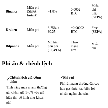
Miễn
Miễn phí
0.0002
phí–
Binance
(SEPA
~1.8%
BTC
thấp
Instant)
(SEPA)
3.75% +
~0.00002
Free
Kraken
Miễn phí
€0.25
BTC
(SEPA)
Mô hình
Theo
Miễn
Bitpanda
Miễn phí
phụ phí
mạng
phí
(~1,49%)
lưới
Phí ẩn & chênh lệch
Chênh lệch giá cộng
Phí rút
✓
✓
thêm
Phí rút mạng thường đặt cao
Tính năng mua nhanh thường
hơn gas thực, tạo biên lợi
gài chênh giá 1–3% vào giá
nhuận ngầm cho sàn.
hiển thị, vô hình như khoản
phí.