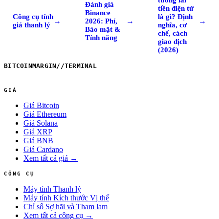
tương lai
Đánh giá
tiền điện tử
Binance
Công cụ tính
là gì? Định
→
→
→
2026: Phí,
giá thanh lý
nghĩa, cơ
Bảo mật &
chế, cách
Tính năng
giao dịch
(2026)
BITCOINMARGIN
//
TERMINAL
GIÁ
Giá Bitcoin
Giá Ethereum
Giá Solana
Giá XRP
Giá BNB
Giá Cardano
Xem tất cả giá →
CÔNG CỤ
Máy tính Thanh lý
Máy tính Kích thước Vị thế
Chỉ số Sợ hãi và Tham lam
Xem tất cả công cụ →