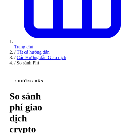
Trang chủ
/
Tất cả hướng dẫn
/
Các Hướng dẫn Giao dịch
/
So sánh Phí
/ HƯỚNG DẪN
So sánh
phí giao
dịch
11
5
crypto