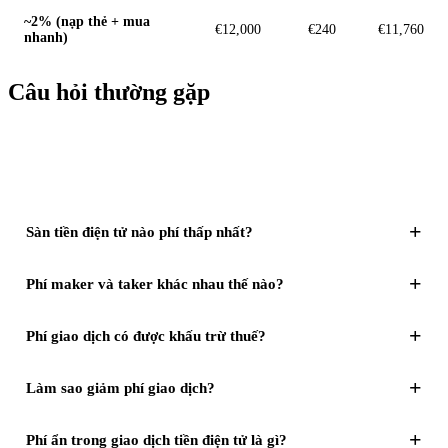
~2% (nạp thẻ + mua
€12,000
€240
€11,760
nhanh)
Câu hỏi thường gặp
+
Sàn tiền điện tử nào phí thấp nhất?
+
Phí maker và taker khác nhau thế nào?
+
Phí giao dịch có được khấu trừ thuế?
+
Làm sao giảm phí giao dịch?
+
Phí ẩn trong giao dịch tiền điện tử là gì?