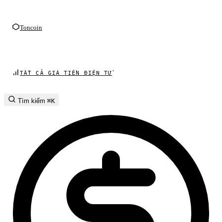
Toncoin
TẤT CẢ GIÁ TIỀN ĐIỆN TỬ
Tìm kiếm
⌘K