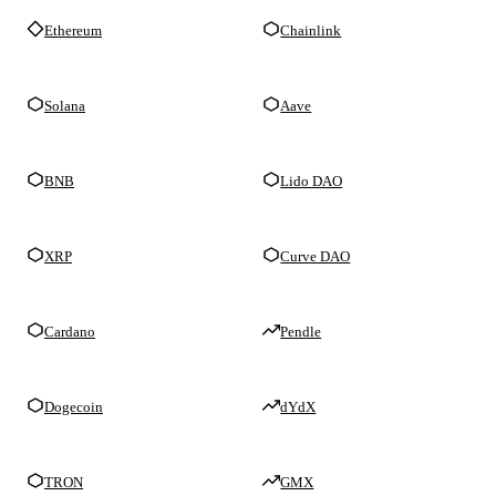
Ethereum
Chainlink
Solana
Aave
BNB
Lido DAO
XRP
Curve DAO
Cardano
Pendle
Dogecoin
dYdX
TRON
GMX