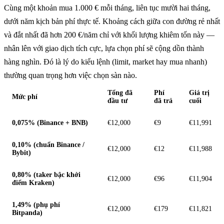
Cùng một khoản mua 1.000 € mỗi tháng, liên tục mười hai tháng,
dưới năm kịch bản phí thực tế. Khoảng cách giữa con đường rẻ nhất
và đắt nhất đã hơn 200 €/năm chỉ với khối lượng khiêm tốn này —
nhân lên với giao dịch tích cực, lựa chọn phí sẽ cộng dồn thành
hàng nghìn. Đó là lý do kiểu lệnh (limit, market hay mua nhanh)
thường quan trọng hơn việc chọn sàn nào.
Tổng đã
Phí
Giá trị
Mức phí
đầu tư
đã trả
cuối
0,075% (Binance + BNB)
€12,000
€9
€11,991
0,10% (chuẩn Binance /
€12,000
€12
€11,988
Bybit)
0,80% (taker bậc khởi
€12,000
€96
€11,904
điểm Kraken)
1,49% (phụ phí
€12,000
€179
€11,821
Bitpanda)