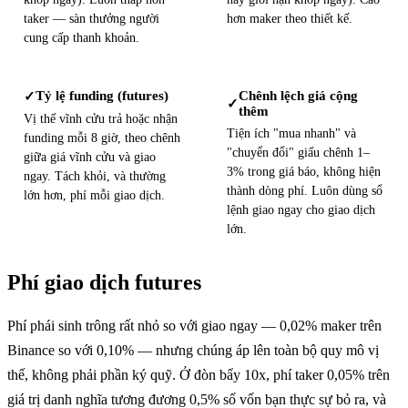
taker — sàn thưởng người
hơn maker theo thiết kế.
cung cấp thanh khoản.
Chênh lệch giá cộng
Tỷ lệ funding (futures)
✓
✓
thêm
Vị thế vĩnh cửu trả hoặc nhận
Tiện ích "mua nhanh" và
funding mỗi 8 giờ, theo chênh
"chuyển đổi" giấu chênh 1–
giữa giá vĩnh cửu và giao
3% trong giá báo, không hiện
ngay. Tách khỏi, và thường
thành dòng phí. Luôn dùng sổ
lớn hơn, phí mỗi giao dịch.
lệnh giao ngay cho giao dịch
lớn.
Phí giao dịch futures
Phí phái sinh trông rất nhỏ so với giao ngay — 0,02% maker trên
Binance so với 0,10% — nhưng chúng áp lên toàn bộ quy mô vị
thế, không phải phần ký quỹ. Ở đòn bẩy 10x, phí taker 0,05% trên
giá trị danh nghĩa tương đương 0,5% số vốn bạn thực sự bỏ ra, và