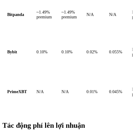
~1.49%
~1.49%
M
Bitpanda
N/A
N/A
premium
premium
p
M
Bybit
0.10%
0.10%
0.02%
0.055%
p
M
PrimeXBT
N/A
N/A
0.01%
0.045%
p
Tác động phí lên lợi nhuận