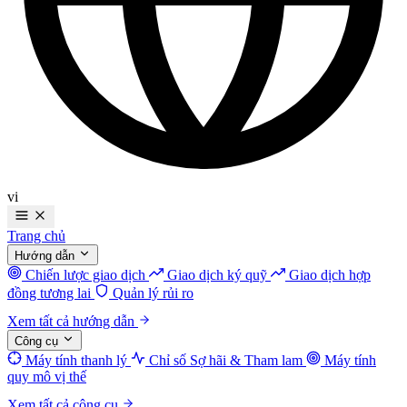
vi
Trang chủ
Hướng dẫn
Chiến lược giao dịch
Giao dịch ký quỹ
Giao dịch hợp
đồng tương lai
Quản lý rủi ro
Xem tất cả hướng dẫn
Công cụ
Máy tính thanh lý
Chỉ số Sợ hãi & Tham lam
Máy tính
quy mô vị thế
Xem tất cả công cụ