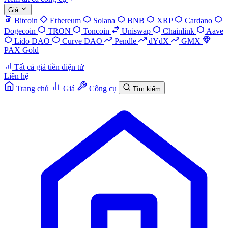
Giá
Bitcoin
Ethereum
Solana
BNB
XRP
Cardano
Dogecoin
TRON
Toncoin
Uniswap
Chainlink
Aave
Lido DAO
Curve DAO
Pendle
dYdX
GMX
PAX Gold
Tất cả giá tiền điện tử
Liên hệ
Trang chủ
Giá
Công cụ
Tìm kiếm