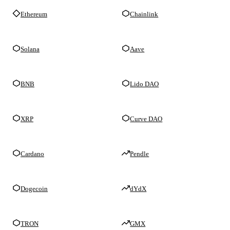
Ethereum
Chainlink
Solana
Aave
BNB
Lido DAO
XRP
Curve DAO
Cardano
Pendle
Dogecoin
dYdX
TRON
GMX