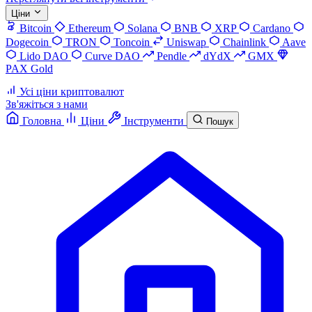
Ціни
Bitcoin
Ethereum
Solana
BNB
XRP
Cardano
Dogecoin
TRON
Toncoin
Uniswap
Chainlink
Aave
Lido DAO
Curve DAO
Pendle
dYdX
GMX
PAX Gold
Усі ціни криптовалют
Зв'яжіться з нами
Головна
Ціни
Інструменти
Пошук