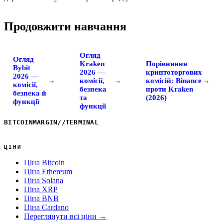
Продовжити навчання
Огляд
Огляд
Kraken
Порівняння
Bybit
2026 —
криптоторгових
2026 —
→
→
→
комісії,
комісій: Binance
комісії,
безпека
проти Kraken
безпека й
та
(2026)
функції
функції
BITCOINMARGIN
//
TERMINAL
ЦІНИ
Ціна Bitcoin
Ціна Ethereum
Ціна Solana
Ціна XRP
Ціна BNB
Ціна Cardano
Переглянути всі ціни →