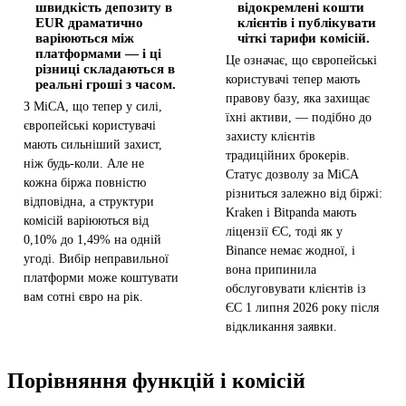
швидкість депозиту в
відокремлені кошти
EUR драматично
клієнтів і публікувати
варіюються між
чіткі тарифи комісій.
платформами — і ці
Це означає, що європейські
різниці складаються в
користувачі тепер мають
реальні гроші з часом.
правову базу, яка захищає
З MiCA, що тепер у силі,
їхні активи, — подібно до
європейські користувачі
захисту клієнтів
мають сильніший захист,
традиційних брокерів.
ніж будь-коли. Але не
Статус дозволу за MiCA
кожна біржа повністю
різниться залежно від біржі:
відповідна, а структури
Kraken і Bitpanda мають
комісій варіюються від
ліцензії ЄС, тоді як у
0,10% до 1,49% на одній
Binance немає жодної, і
угоді. Вибір неправильної
вона припинила
платформи може коштувати
обслуговувати клієнтів із
вам сотні євро на рік.
ЄС 1 липня 2026 року після
відкликання заявки.
Порівняння функцій і комісій