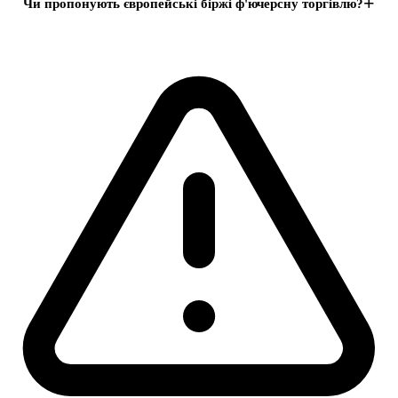
+
Чи пропонують європейські біржі ф'ючерсну торгівлю?