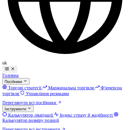
uk
Головна
Посібники
Торгові стратегії
Маржинальна торгівля
Ф'ючерсна
торгівля
Управління ризиками
Переглянути всі посібники
Інструменти
Калькулятор ліквідації
Індекс страху й жадібності
Калькулятор розміру позиції
Переглянути всі інструменти