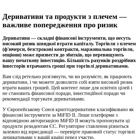
Деривативи та продукти з плечем —
важливе попередження про ризик
Деривативи — складні фінансові інструменти, що несуть
високий ризик швидкої втрати капіталу. Торгівля з плечем
(ф'ючерси, безстрокові контракти, маржинальна торгівля,
опціони) може призвести до збитків, що перевищують
вашу початкову інвестицію. Більшість рахунків роздрібних
інвесторів втрачають гроші при торгівлі деривативами.
Вам слід ретельно розглянути, чи ви розумієте, як працюють
деривативи, і чи можете дозволити собі взяти високий ризик
втрати ваших грошей. Цей контент лише для освітніх цілей і
не становить фінансової поради, інвестиційної поради чи
рекомендації торгувати деривативами.
У Європейському Союзі криптодеривативи класифіковано як
фінансові інструменти за MiFID II. Лише платформи з
відповідною авторизацією MiFID II можуть пропонувати ці
продукти резидентам ЄС. Регуляторне ставлення різниться
залежно від юрисдикції — перевірте правовий статус торгівлі
деривативами у вашій країні перед участю.