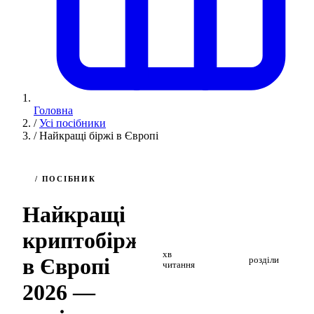
Головна
/
Усі посібники
/
Найкращі біржі в Європі
/ ПОСІБНИК
Найкращі
криптобіржі
2
4
хв
в Європі
розділи
читання
2026 —