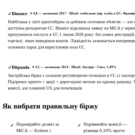
Binance
✓
⭐ 4,8 — засновано 2017 · Штаб: глобально (юр. особа в ЄС: Франція
Найбільша у світі криптобіржа за добовим спотовим обсягом — але 
доступна резидентам ЄС. Binance відкликала заявку на MiCA у червні
призупинила послуги в ЄС 1 липня 2026 року: без нових реєстрацій,
торгівлі, лише виведення коштів. Ліквідність залишається непереве
основних парах для користувачів поза ЄС.
Bitpanda
✓
⭐ 4,1 — засновано 2014 · Штаб: Австрія · Спот: 1,49%
Австрійська біржа з сильною регуляторною позицією в ЄС (з паспор
Підтримує крипто + акції + дорогоцінні метали на одному рахунку.
комісії, але плавний UX для початківців.
Як вибрати правильну біржу
Перевіряйте дозвіл за
Порівнюйте комісії —
✓
✓
MiCA — Kraken і
різниця 0,10% проти