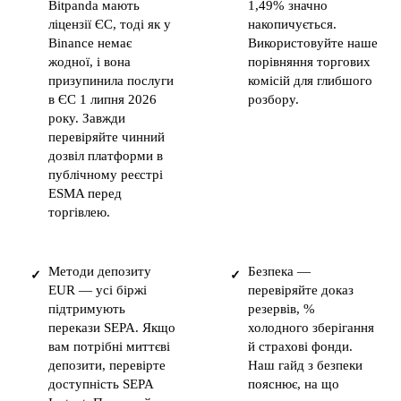
Bitpanda мають
1,49% значно
ліцензії ЄС, тоді як у
накопичується.
Binance немає
Використовуйте наше
жодної, і вона
порівняння торгових
призупинила послуги
комісій для глибшого
в ЄС 1 липня 2026
розбору.
року. Завжди
перевіряйте чинний
дозвіл платформи в
публічному реєстрі
ESMA перед
торгівлею.
Методи депозиту
Безпека —
✓
✓
EUR — усі біржі
перевіряйте доказ
підтримують
резервів, %
перекази SEPA. Якщо
холодного зберігання
вам потрібні миттєві
й страхові фонди.
депозити, перевірте
Наш гайд з безпеки
доступність SEPA
пояснює, на що