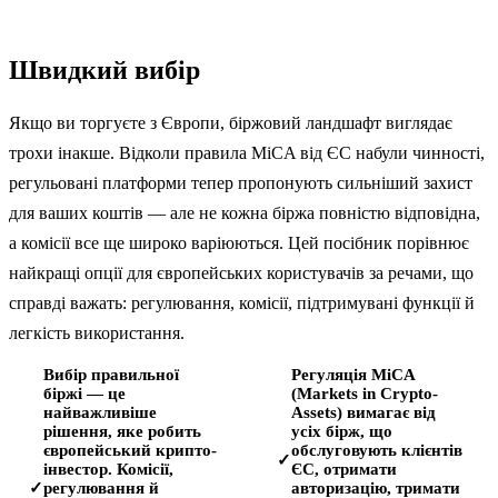
Швидкий вибір
Якщо ви торгуєте з Європи, біржовий ландшафт виглядає
трохи інакше. Відколи правила MiCA від ЄС набули чинності,
регульовані платформи тепер пропонують сильніший захист
для ваших коштів — але не кожна біржа повністю відповідна,
а комісії все ще широко варіюються. Цей посібник порівнює
найкращі опції для європейських користувачів за речами, що
справді важать: регулювання, комісії, підтримувані функції й
легкість використання.
Вибір правильної
Регуляція MiCA
біржі — це
(Markets in Crypto-
найважливіше
Assets) вимагає від
рішення, яке робить
усіх бірж, що
європейський крипто-
обслуговують клієнтів
✓
інвестор. Комісії,
ЄС, отримати
регулювання й
авторизацію, тримати
✓