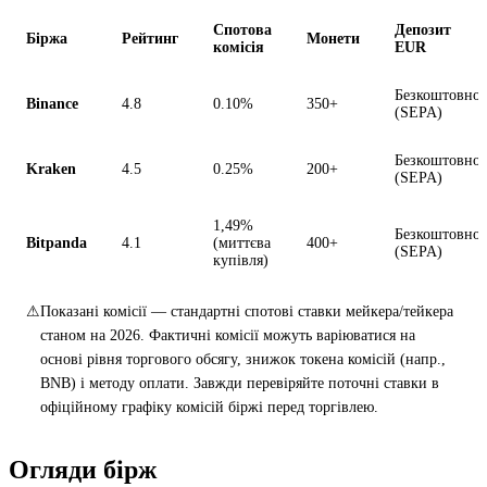
Спотова
Депозит
Біржа
Рейтинг
Монети
комісія
EUR
Безкоштовно
Binance
4.8
0.10%
350+
(SEPA)
Безкоштовно
Kraken
4.5
0.25%
200+
(SEPA)
1,49%
Безкоштовно
Bitpanda
4.1
(миттєва
400+
(SEPA)
купівля)
⚠
Показані комісії — стандартні спотові ставки мейкера/тейкера
станом на 2026. Фактичні комісії можуть варіюватися на
основі рівня торгового обсягу, знижок токена комісій (напр.,
BNB) і методу оплати. Завжди перевіряйте поточні ставки в
офіційному графіку комісій біржі перед торгівлею.
Огляди бірж