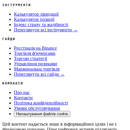
ІНСТРУМЕНТИ
Калькулятор ліквідації
Калькулятор позиції
Індекс страху та жадібності
Переглянути всі інструменти →
ГАЙДИ
Реєстрація на Binance
Торгівля ф'ючерсами
Торгові стратегії
Управління ризиками
Маржинальна торгівля
Переглянути всі гайди →
КОМПАНІЯ
Про нас
Контакти
Політика конфіденційності
Умови обслуговування
Налаштування файлів cookie
Цей контент надається лише в інформаційних цілях і не є
фінансовою порадою. Ціни цифрових активів підлягають