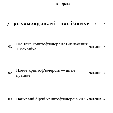
відкрита →
/ рекомендовані посібники
усі →
Що таке криптоф'ючерси? Визначення
01
читання →
+ механіка
Плече криптоф'ючерсів — як це
02
читання →
працює
Найкращі біржі криптоф'ючерсів 2026
03
читання →