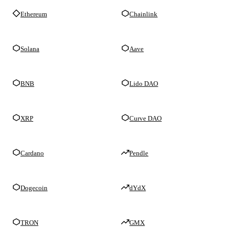
Ethereum
Chainlink
Solana
Aave
BNB
Lido DAO
XRP
Curve DAO
Cardano
Pendle
Dogecoin
dYdX
TRON
GMX