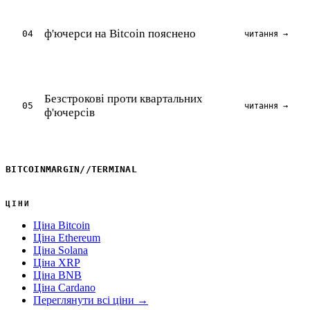
ф'ючерси на Bitcoin пояснено
04
читання →
Безстрокові проти квартальних
05
читання →
ф'ючерсів
BITCOINMARGIN
//
TERMINAL
ЦІНИ
Ціна Bitcoin
Ціна Ethereum
Ціна Solana
Ціна XRP
Ціна BNB
Ціна Cardano
Переглянути всі ціни →