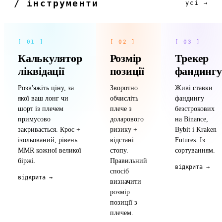
/ інструменти
усі →
[ 01 ]
[ 02 ]
[ 03 ]
Калькулятор
Розмір
Трекер
ліквідації
позиції
фандингу
Розв'яжіть ціну, за
Зворотно
Живі ставки
якої ваш лонг чи
обчисліть
фандингу
шорт із плечем
плече з
безстрокових
примусово
доларового
на Binance,
закривається. Крос +
ризику +
Bybit і Kraken
ізольований, рівень
відстані
Futures. Із
MMR кожної великої
стопу.
сортуванням.
біржі.
Правильний
відкрита →
спосіб
відкрита →
визначити
розмір
позиції з
плечем.