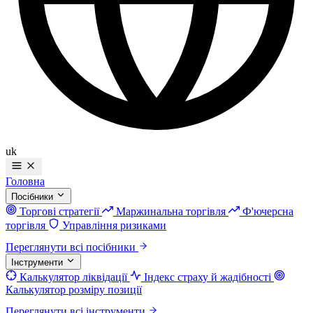
uk
Головна
Посібники
Торгові стратегії
Маржинальна торгівля
Ф'ючерсна
торгівля
Управління ризиками
Переглянути всі посібники
Інструменти
Калькулятор ліквідації
Індекс страху й жадібності
Калькулятор розміру позиції
Переглянути всі інструменти