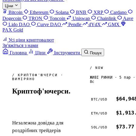
Ціни
Bitcoin
Ethereum
Solana
BNB
XRP
Cardano
Dogecoin
TRON
Toncoin
Uniswap
Chainlink
Aave
Lido DAO
Curve DAO
Pendle
dYdX
GMX
PAX Gold
Усі ціни криптовалют
Зв'яжіться з нами
Головна
Ціни
Інструменти
Пошук
/ NOW
/ КРИПТОФ'ЮЧЕРСИ ·
ЖИВІ РИНКИ · 5 пар ·
ВИМІРЯНО
8с
Криптоф'ючерси.
Спершу
$64,94
BTC
/
USD
математика.
$1,913
ETH
/
USD
Незалежна довідка для
$73.77
SOL
/
USD
роздрібних трейдерів