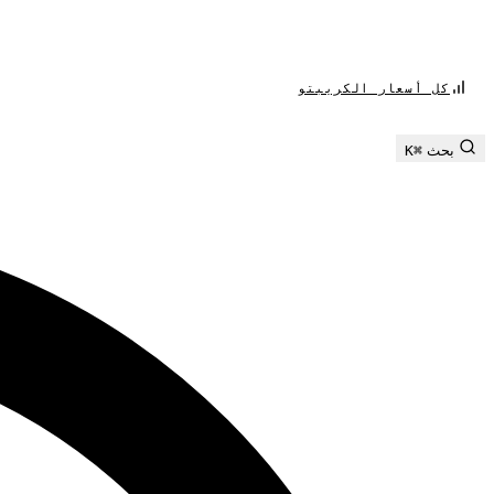
كل أسعار الكريبتو
بحث
⌘K