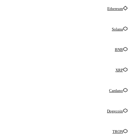
Ethereum
Solana
BNB
XRP
Cardano
Dogecoin
TRON