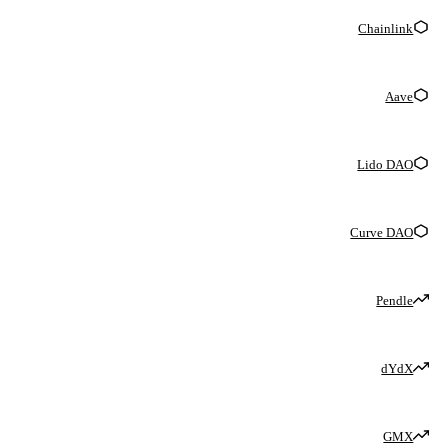
Chainlink
Aave
Lido DAO
Curve DAO
Pendle
dYdX
GMX