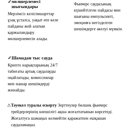
мөлшерлемесі
✓
Фьючерс саудасының
шығындары
күшейтілген пайдасы мен
Мерзімсіз келісімшарттар
шығыны импульсивті,
ұзақ ұсталса, уақыт өте келе
эмоцияға негізделген
пайданы жей алатын
шешімдерге әкелуі мүмкін.
қаржыландыру
мөлшерлемесін алады.
Шамадан тыс сауда
✓
Крипто нарықтарының 24/7
табиғаты артық саудалауды
оңайлатады, комиссиялар
мен нашар шешімдерді
жинайды.
⚠
Тәуекел туралы ескерту
Зерттеулер бөлшек фьючерс
трейдерлерінің көпшілігі ақша жоғалтатынын көрсетеді.
Жоғалтуға шамаңыз келмейтін қаражатпен ешқашан
саудаламаңыз.