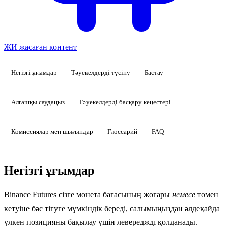
ЖИ жасаған контент
Негізгі ұғымдар
Тәуекелдерді түсіну
Бастау
Алғашқы саудаңыз
Тәуекелдерді басқару кеңестері
Комиссиялар мен шығындар
Глоссарий
FAQ
Негізгі ұғымдар
Binance Futures сізге монета бағасының жоғары
немесе
төмен
кетуіне бәс тігуге мүмкіндік береді, салымыңыздан әлдеқайда
үлкен позицияны бақылау үшін левередждı қолданады.