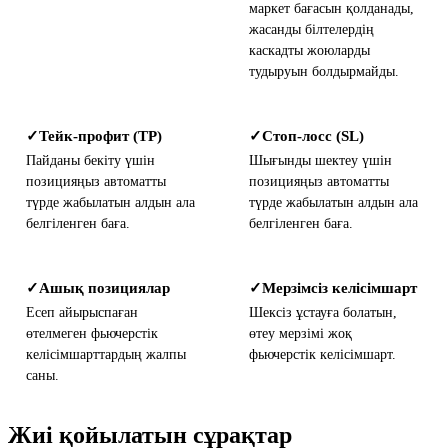
маркет бағасын қолданады,
жасанды білтелердің
каскадты жоюларды
тудыруын болдырмайды.
Тейк-профит (TP)
Стоп-лосс (SL)
✓
✓
Пайданы бекіту үшін
Шығынды шектеу үшін
позицияңыз автоматты
позицияңыз автоматты
түрде жабылатын алдын ала
түрде жабылатын алдын ала
белгіленген баға.
белгіленген баға.
Ашық позициялар
Мерзімсіз келісімшарт
✓
✓
Есеп айырыспаған
Шексіз ұстауға болатын,
өтелмеген фьючерстік
өтеу мерзімі жоқ
келісімшарттардың жалпы
фьючерстік келісімшарт.
саны.
Жиі қойылатын сұрақтар