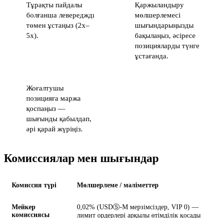
Тұрақты пайдалы
Қаржыландыру
болғанша левередждı
мөлшерлемесі
төмен ұстаңыз (2x–
шығындарыңызды
5x).
бақылаңыз, әсіресе
позицияларды түнге
ұстағанда.
Жоғалтушы
позицияға маржа
қоспаңыз —
шығынды қабылдап,
әрі қарай жүріңіз.
Комиссиялар мен шығындар
Комиссия түрі
Мөлшерлеме / мәліметтер
Мейкер
0,02% (USDⓈ-M мерзімсіздер, VIP 0) —
комиссиясы
лимит ордерлері арқылы өтімділік қосады