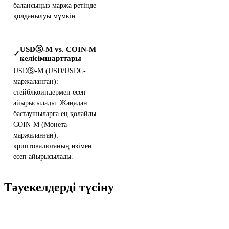
балансыңыз маржа ретінде
қолданылуы мүмкін.
USDⓈ-M vs. COIN-M
✓
келісімшарттары
USDⓈ-M (USD/USDC-
маржаланған):
стейблкоиндермен есеп
айырысылады. Жаңадан
бастаушыларға ең қолайлы.
COIN-M (Монета-
маржаланған):
криптовалютаның өзімен
есеп айырысылады.
Тәуекелдерді түсіну