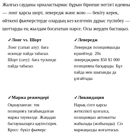
Жалғыз сауданы орналастырмас бұрын бірнеше негізгі идеяны
— лонг қарсы шорт, левередж және жою — бекіту керек,
өйткені фьючерстерде олардың кез келгенін дұрыс түсінбеу —
шоттарды ең жылдам босататын нәрсе. Осы жерден бастаңыз.
Лонг vs. Шорт
Левередж
✓
✓
Лонг (сатып алу): баға
Леверидж позицияңызды
өскенде пайда табасыз.
күшейтеді. 20x
Шорт (сату): баға түскенде
левередждмен $50 $1 000
пайда табасыз.
позицияны басқарады. Бұл
пайда мен шығынды да
ұлғайтады.
Маржа режимдері
Ликвидация
✓
✓
Оқшауланған: тек
Нарық сізге қарсы
позицияға тағайындалған
жеткілікті қозғалса,
маржа тәуекелде. Жаңадан
позицияңыз автоматты
бастаушыларға қауіпсізірек.
жабылады (жойылады). Сіз
Кросс: бүкіл фьючерс
маржаңызды жоғалтасыз.