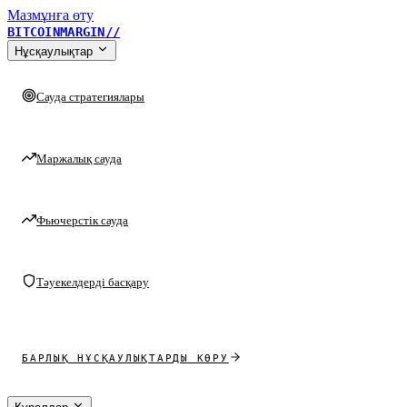
Мазмұнға өту
BITCOINMARGIN
//
Нұсқаулықтар
Сауда стратегиялары
Маржалық сауда
Фьючерстік сауда
Тәуекелдерді басқару
БАРЛЫҚ НҰСҚАУЛЫҚТАРДЫ КӨРУ