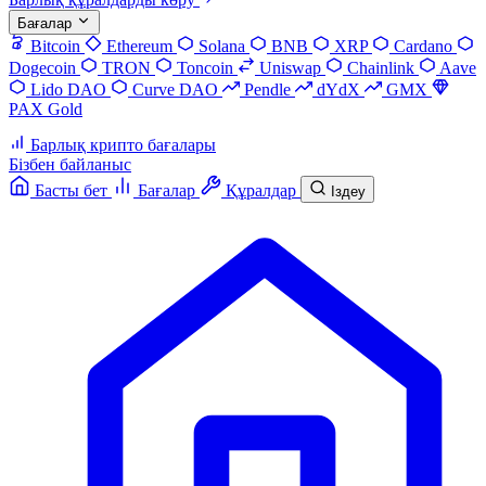
Бағалар
Bitcoin
Ethereum
Solana
BNB
XRP
Cardano
Dogecoin
TRON
Toncoin
Uniswap
Chainlink
Aave
Lido DAO
Curve DAO
Pendle
dYdX
GMX
PAX Gold
Барлық крипто бағалары
Бізбен байланыс
Басты бет
Бағалар
Құралдар
Іздеу