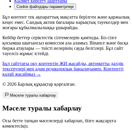
Қызмет көрсету шарттары
Cookie файлдары параметрлері
Бұл контент тек ақпараттық мақсатта берілген және қаржылық
кеңес емес. Сандық актив бағалары нарықтық тәуекелдер мен
жоғары құбылмалылыққа ұшырайды.
Кейбір беттер серіктестік сілтемелерін қамтиды. Біз сізге
қосымша шығынсыз комиссия ала аламыз. Binance және басқа
биржа атаулары — тиісті иелерінің сауда белгілері. Бұл сайт
тәуелсіз жұмыс істейді.
Бұл сайттағы оқу контентін ЖИ жасайды, автоматты дәлдік
тексерулері мен адам редакциялық бақылауымен. Контентті
қалай жасаймыз →
© 2026 Барлық құқықтар қорғалған.
Мәселе туралы хабарлау
Мәселе туралы хабарлау
Осы бетте тапқан мәселелерді хабарлап, бізге жақсаруға
көмектесіңіз.