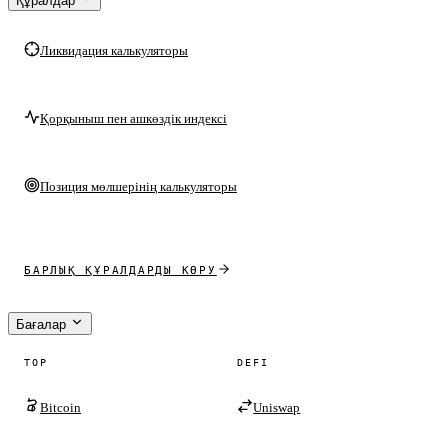
Құралдар
Ликвидация калькуляторы
Қорқыныш пен ашкөздік индексі
Позиция мөлшерінің калькуляторы
БАРЛЫҚ ҚҰРАЛДАРДЫ КӨРУ
Бағалар
TOP
DEFI
Bitcoin
Uniswap