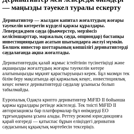
— маңызды тәуекел туралы ескерту
Деривативтер — жылдам капитал жоғалтудың жоғары
тәуекелін көтеретін күрделі қаржы құралдары.
Левередждмен сауда (фьючерстер, мерзімсіз
келісімшарттар, маржалық сауда, опциондар) бастапқы
инвестицияңыздан асатын шығындарға әкелуі мүмкін.
Бөлшек инвестор шоттарының көпшілігі деривативтерді
саудалағанда ақша жоғалтады.
Деривативтердің қалай жұмыс істейтінін түсінетіңізді және
ақшаңызды жоғалтудың жоғары тәуекелін көтере
алатыныңызды мұқият қарастыруыңыз керек. Бұл мазмұн тек
білім беру мақсатында әрі қаржылық кеңес, инвестициялық
кеңес немесе деривативтерді саудалау ұсынысы болып
табылмайды.
Еуропалық Одақта крипто деривативтер MiFID II бойынша
қаржы құралдары ретінде жіктеледі. Тек тиісті MiFID II
авторизациясы бар платформалар бұл өнімдерді ЕО
тұрғындарына ұсына алады. Реттеу режимі юрисдикцияға
қарай өзгереді — қатыспас бұрын еліңіздегі дериватив
саудасының құқықтық мәртебесін тексеріңіз.