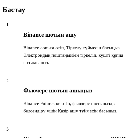
Бастау
1
Binance шотын ашу
Binance.com-ға өтіп, Тіркелу түймесін басыңыз.
Электрондық поштаңызбен тіркеліп, күшті құпия
сөз жасаңыз.
2
Фьючерс шотын ашыңыз
Binance Futures-ке өтіп, фьючерс шотыңызды
белсендіру үшін Қазір ашу түймесін басыңыз.
3