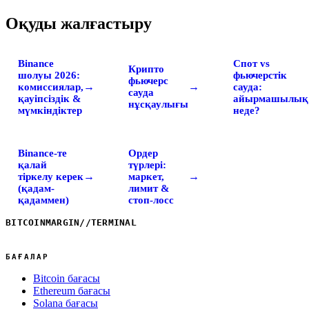
Оқуды жалғастыру
Binance
Спот vs
Крипто
шолуы 2026:
фьючерстік
фьючерс
→
→
комиссиялар,
сауда:
сауда
қауіпсіздік &
айырмашылық
нұсқаулығы
мүмкіндіктер
неде?
Binance-те
Ордер
қалай
түрлері:
→
→
тіркелу керек
маркет,
(қадам-
лимит &
қадаммен)
стоп-лосс
BITCOINMARGIN
//
TERMINAL
БАҒАЛАР
Bitcoin бағасы
Ethereum бағасы
Solana бағасы