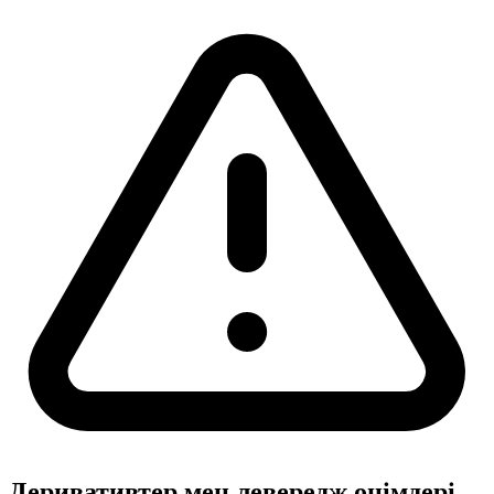
Деривативтер мен левередж өнімдері