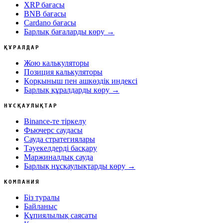
XRP бағасы
BNB бағасы
Cardano бағасы
Барлық бағаларды көру →
ҚҰРАЛДАР
Жою калькуляторы
Позиция калькуляторы
Қорқыныш пен ашкөздік индексі
Барлық құралдарды көру →
НҰСҚАУЛЫҚТАР
Binance-те тіркелу
Фьючерс саудасы
Сауда стратегиялары
Тәуекелдерді басқару
Маржиналдық сауда
Барлық нұсқаулықтарды көру →
КОМПАНИЯ
Біз туралы
Байланыс
Құпиялылық саясаты