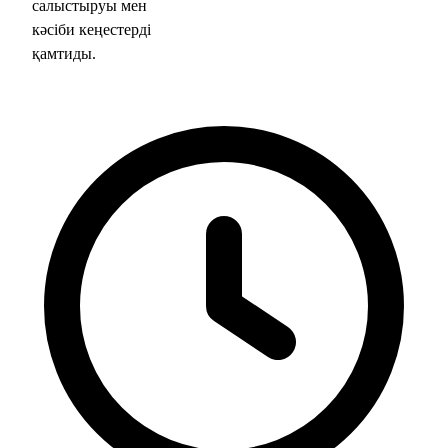
салыстыруы мен
кәсіби кеңестерді
қамтиды.