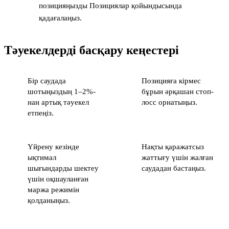
позицияңызды Позициялар қойындысында
қадағалаңыз.
Тәуекелдерді басқару кеңестері
Бір саудада
Позицияға кірмес
шотыңыздың 1–2%-
бұрын әрқашан стоп-
нан артық тәуекел
лосс орнатыңыз.
етпеңіз.
Үйрену кезінде
Нақты қаражатсыз
ықтимал
жаттығу үшін жалған
шығындарды шектеу
саудадан бастаңыз.
үшін оқшауланған
маржа режимін
қолданыңыз.