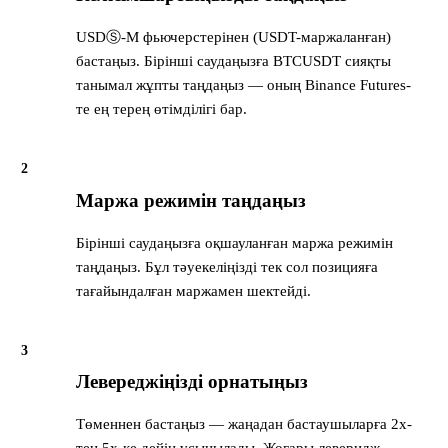
USDⓈ-M фьючерстерінен (USDT-маржаланған)
бастаңыз. Бірінші саудаңызға BTCUSDT сияқты
танымал жұпты таңдаңыз — оның Binance Futures-
те ең терең өтімділігі бар.
2
Маржа режимін таңдаңыз
Бірінші саудаңызға оқшауланған маржа режимін
таңдаңыз. Бұл тәуекеліңізді тек сол позицияға
тағайындалған маржамен шектейді.
3
Левереджіңізді орнатыңыз
Төменнен бастаңыз — жаңадан бастаушыларға 2x-