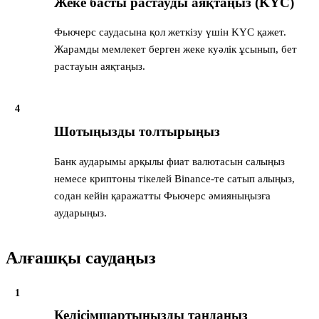
Жеке басты растауды аяқтаңыз (KYC)
Фьючерс саудасына қол жеткізу үшін KYC қажет.
Жарамды мемлекет берген жеке куәлік ұсынып, бет
растауын аяқтаңыз.
4
Шотыңызды толтырыңыз
Банк аударымы арқылы фиат валютасын салыңыз
немесе криптоны тікелей Binance-те сатып алыңыз,
содан кейін қаражатты Фьючерс әмияныңызға
аударыңыз.
Алғашқы саудаңыз
1
Келісімшартыңызды таңдаңыз