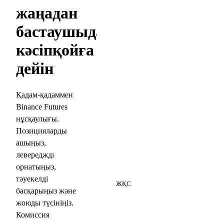
жаңадан
бастаушыдан
кәсіпқойға
дейін
Қадам-қадаммен
Binance Futures
нұсқаулығы.
Позицияларды
ашыңыз,
левередждı
орнатыңыз,
5
тәуекелді
ЖҚС
басқарыңыз және
жоюды түсініңіз.
Комиссия