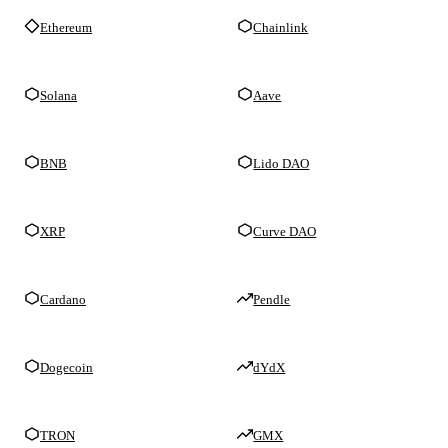
Ethereum
Chainlink
Solana
Aave
BNB
Lido DAO
XRP
Curve DAO
Cardano
Pendle
Dogecoin
dYdX
TRON
GMX