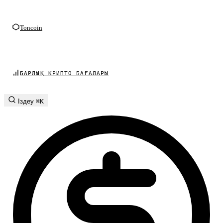
Toncoin
БАРЛЫҚ КРИПТО БАҒАЛАРЫ
Іздеу
⌘K