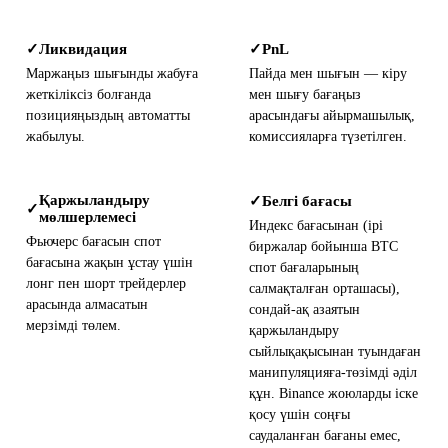
Ликвидация
PnL
✓
✓
Маржаңыз шығынды жабуға
Пайда мен шығын — кіру
жеткіліксіз болғанда
мен шығу бағаңыз
позицияңыздың автоматты
арасындағы айырмашылық,
жабылуы.
комиссияларға түзетілген.
Қаржыландыру
Белгі бағасы
✓
✓
мөлшерлемесі
Индекс бағасынан (ірі
Фьючерс бағасын спот
биржалар бойынша BTC
бағасына жақын ұстау үшін
спот бағаларының
лонг пен шорт трейдерлер
салмақталған орташасы),
арасында алмасатын
сондай-ақ азаятын
мерзімді төлем.
қаржыландыру
сыйлықақысынан туындаған
манипуляцияға-төзімді әділ
құн. Binance жоюларды іске
қосу үшін соңғы
саудаланған бағаны емес,