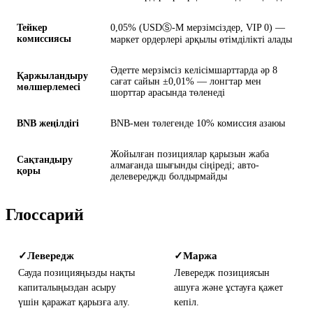
Тейкер
0,05% (USDⓈ-M мерзімсіздер, VIP 0) —
комиссиясы
маркет ордерлері арқылы өтімділікті алады
Әдетте мерзімсіз келісімшарттарда әр 8
Қаржыландыру
сағат сайын ±0,01% — лонгтар мен
мөлшерлемесі
шорттар арасында төленеді
BNB жеңілдігі
BNB-мен төлегенде 10% комиссия азаюы
Жойылған позициялар қарызын жаба
Сақтандыру
алмағанда шығынды сіңіреді; авто-
қоры
делевередждı болдырмайды
Глоссарий
Левередж
Маржа
✓
✓
Сауда позицияңызды нақты
Левередж позициясын
капиталыңыздан асыру
ашуға және ұстауға қажет
үшін қаражат қарызға алу.
кепіл.