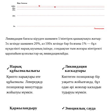
Кіру бағасы
100x
50x
25x
10x
5x
Ликвидация
Ликвидация бағасы кіруден шамамен 1/иінтірек қашықтықта жатыр:
5x кезінде шамамен 20%, ал 100x кезінде бар болғаны 1% — бұл
күнделікті нарық шуының ішінде, сондықтан тым жоғары иінтіректі
қарапайым қозғалыстар-ақ ликвидациялайды.
Нарық
Ликвидация
✓
✓
құбылмалылығы
каскадтары
Крипто нарықтары өте
Көптеген позициялар бір
құбылмалы. Левередждı
уақытта жойылғанда, бұл
позициялар минуттарда
одан әрі жоюлар каскадын
жойылуы мүмкін.
тудыруы мүмкін.
Қаржыландыру
Эмоциялық сауда
✓