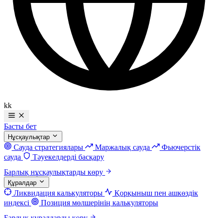
kk
Басты бет
Нұсқаулықтар
Сауда стратегиялары
Маржалық сауда
Фьючерстік
сауда
Тәуекелдерді басқару
Барлық нұсқаулықтарды көру
Құралдар
Ликвидация калькуляторы
Қорқыныш пен ашкөздік
индексі
Позиция мөлшерінің калькуляторы
Барлық құралдарды көру