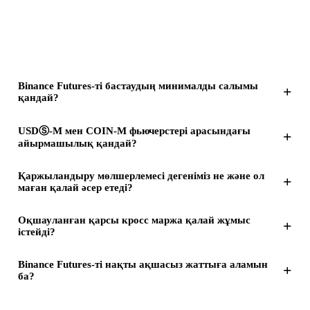
Binance Futures-ті бастаудың минималды салымы
+
қандай?
USDⓈ-M мен COIN-M фьючерстері арасындағы
+
айырмашылық қандай?
Қаржыландыру мөлшерлемесі дегеніміз не және ол
+
маған қалай әсер етеді?
Оқшауланған қарсы кросс маржа қалай жұмыс
+
істейді?
Binance Futures-ті нақты ақшасыз жаттыға аламын
+
ба?