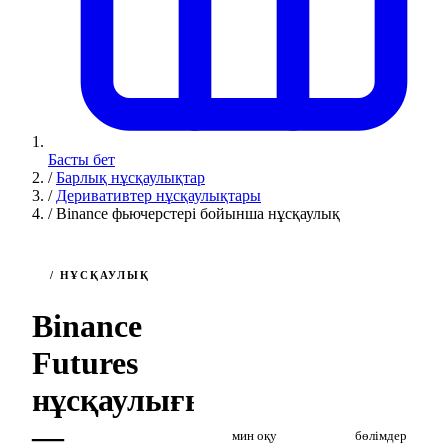
Басты бет
/
Барлық нұсқаулықтар
/
Деривативтер нұсқаулықтары
/
Binance фьючерстері бойынша нұсқаулық
/ НҰСҚАУЛЫҚ
Binance
Futures
нұсқаулығы
2
7
—
мин оқу
бөлімдер