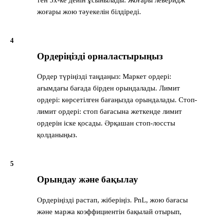
тен 5x-ке дейін ұсынылады. Жоғары леверидж
жоғары жою тәуекелін білдіреді.
4
Ордеріңізді орналастырыңыз
Ордер түріңізді таңдаңыз: Маркет ордері:
ағымдағы бағада бірден орындалады. Лимит
ордері: көрсетілген бағаңызда орындалады. Стоп-
лимит ордері: стоп бағасына жеткенде лимит
ордерін іске қосады. Әрқашан стоп-лоссты
қолданыңыз.
5
Орындау және бақылау
Ордеріңізді растап, жіберіңіз. PnL, жою бағасы
және маржа коэффициентін бақылай отырып,