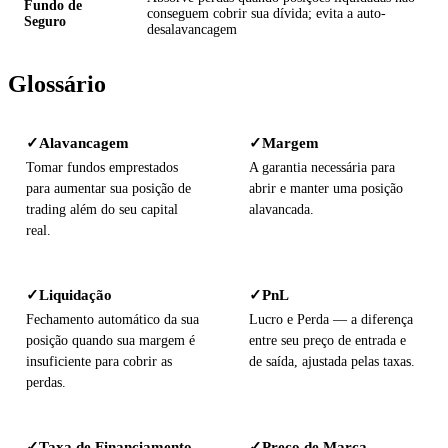
Fundo de
conseguem cobrir sua dívida; evita a auto-
Seguro
desalavancagem
Glossário
Alavancagem
Margem
✓
✓
Tomar fundos emprestados
A garantia necessária para
para aumentar sua posição de
abrir e manter uma posição
trading além do seu capital
alavancada.
real.
Liquidação
PnL
✓
✓
Fechamento automático da sua
Lucro e Perda — a diferença
posição quando sua margem é
entre seu preço de entrada e
insuficiente para cobrir as
de saída, ajustada pelas taxas.
perdas.
Taxa de Financiamento
Preço de Marca
✓
✓