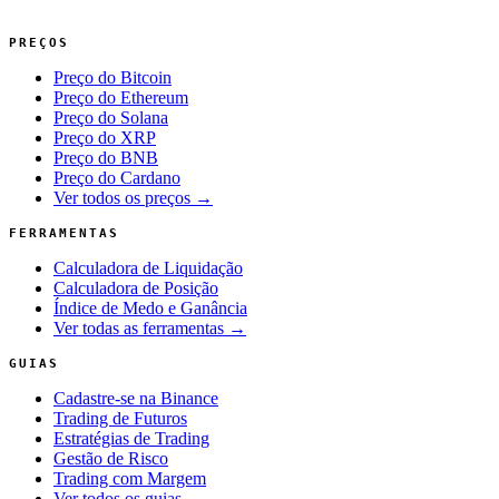
PREÇOS
Preço do Bitcoin
Preço do Ethereum
Preço do Solana
Preço do XRP
Preço do BNB
Preço do Cardano
Ver todos os preços →
FERRAMENTAS
Calculadora de Liquidação
Calculadora de Posição
Índice de Medo e Ganância
Ver todas as ferramentas →
GUIAS
Cadastre-se na Binance
Trading de Futuros
Estratégias de Trading
Gestão de Risco
Trading com Margem
Ver todos os guias →