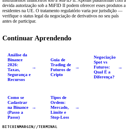
instrumentos financeiros sob a MiFID II. Apenas plataformas com a
devida autorização sob a MiFID II podem oferecer esses produtos a
residentes na UE. O tratamento regulatório varia por jurisdição —
verifique o status legal da negociação de derivativos no seu país
antes de participar.
Continuar Aprendendo
Análise da
Negociação
Binance
Guia de
Spot vs
2026:
Trading de
→
→
→
Futuros:
Taxas,
Futuros de
Qual É a
Segurança e
Cripto
Diferença?
Recursos
Como se
Tipos de
Cadastrar
Ordem:
→
→
na Binance
Mercado,
(Passo a
Limite e
Passo)
Stop-Loss
BITCOINMARGIN
//
TERMINAL