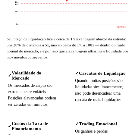
50x
25x
10x
5x
Liquidação
Seu preço de liquidação fica a cerca de 1/alavancagem abaixo da entrada:
uns 20% de distância a 5x, mas só cerca de 1% a 100x — dentro do ruído
normal do mercado, e é por isso que alavancagem altíssima é liquidada por
movimentos corriqueiros.
Volatilidade do
Cascatas de Liquidação
✓
✓
Mercado
Quando muitas posições são
Os mercados de cripto são
liquidadas simultaneamente,
extremamente voláteis.
isso pode desencadear uma
Posições alavancadas podem
cascata de mais liquidações.
ser zeradas em minutos.
Custos da Taxa de
Trading Emocional
✓
✓
Financiamento
Os ganhos e perdas