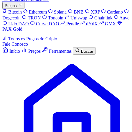
Preços
Bitcoin
Ethereum
Solana
BNB
XRP
Cardano
Dogecoin
TRON
Toncoin
Uniswap
Chainlink
Aave
Lido DAO
Curve DAO
Pendle
dYdX
GMX
PAX Gold
Todos os Preços de Cripto
Fale Conosco
Início
Preços
Ferramentas
Buscar