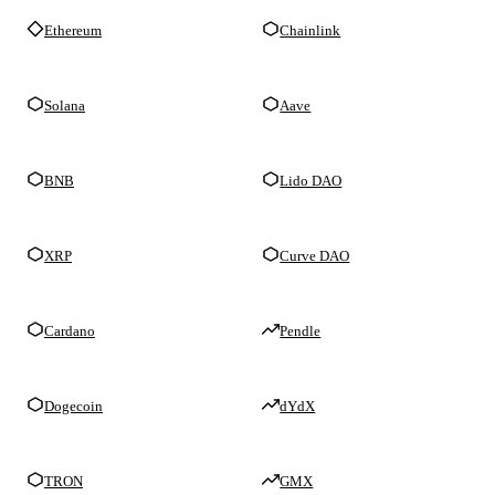
Ethereum
Chainlink
Solana
Aave
BNB
Lido DAO
XRP
Curve DAO
Cardano
Pendle
Dogecoin
dYdX
TRON
GMX