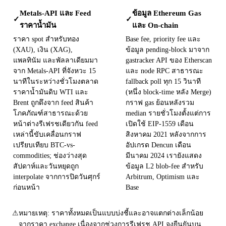
Metals-API และ Feed
ข้อมูล Ethereum Gas
✓
✓
ราคาน้ำมัน
และ On-chain
ราคา spot สำหรับทอง
Base fee, priority fee และ
(XAU), เงิน (XAG),
ข้อมูล pending-block มาจาก
แพลทินัม และพัลลาเดียมมา
gastracker API ของ Etherscan
จาก Metals-API ที่จังหวะ 15
และ node RPC สาธารณะ
นาทีในระหว่างชั่วโมงตลาด
fallback poll ทุก 15 วินาที
ราคาน้ำมันดิบ WTI และ
(หนึ่ง block-time หลัง Merge)
Brent ถูกดึงจาก feed สินค้า
กราฟ gas ย้อนหลังรวม
โภคภัณฑ์สาธารณะด้วย
median รายชั่วโมงตั้งแต่การ
หน้าต่างรีเฟรชเดียวกัน feed
เปิดใช้ EIP-1559 เดือน
เหล่านี้ขับเคลื่อนกราฟ
สิงหาคม 2021 หลังจากการ
เปรียบเทียบ BTC-vs-
อัปเกรด Dencun เดือน
commodities; ช่องว่างสุด
มีนาคม 2024 เรายังแสดง
สัปดาห์และวันหยุดถูก
ข้อมูล L2 blob-fee สำหรับ
interpolate จากการปิดวันศุกร์
Arbitrum, Optimism และ
ก่อนหน้า
Base
⚠
หมายเหตุ: ราคาทั้งหมดเป็นแบบบ่งชี้และอาจแตกต่างเล็กน้อย
จากราคา exchange เนื่องจากช่วงการรีเฟรช API จงยืนยันบน