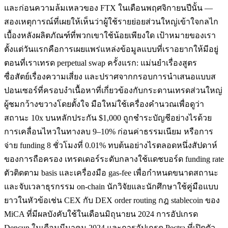
และก่อนความล้มเหลวของ FTX ในเดือนพฤศจิกายนปีนั้น —
สองเหตุการณ์ที่เผยให้เห็นว่าผู้ใช้รายย่อยส่วนใหญ่เข้าใจกลไก
เบื้องหลังผลิตภัณฑ์ที่พวกเขาใช้น้อยเพียงใด เป้าหมายของเรา
ตั้งแต่วันแรกคือการเผยแพร่แหล่งข้อมูลแบบที่เราอยากให้มีอยู่
ตอนที่เราเทรด perpetual swap ครั้งแรก: แม่นยำเรื่องสูตร
ซื่อสัตย์เรื่องความเสี่ยง และปราศจากกรอบการนำเสนอแบบส
ปอนเซอร์ที่ครอบงำเนื้อหาที่เกี่ยวข้องกับกระดานเทรดส่วนใหญ่
ผู้ชมกว้างขวางโดยตั้งใจ มือใหม่ใช้เครื่องคำนวณเพื่อดูว่า
สถานะ 10x บนหลักประกัน $1,000 ถูกชำระบัญชีอย่างไรด้วย
การเคลื่อนไหวในทางลบ 9–10% ก่อนค่าธรรมเนียม หรือการ
จ่าย funding 8 ชั่วโมงที่ 0.01% ทบต้นอย่างไรตลอดหนึ่งสัปดาห์
ของการถือครอง เทรดเดอร์ระดับกลางใช้แดชบอร์ด funding rate
ตัวติดตาม basis และเครื่องมือ gas-fee เพื่อกำหนดขนาดสถานะ
และจับเวลาธุรกรรม on-chain นักวิจัยและนักศึกษาใช้คู่มือแบบ
ยาวในหัวข้อเช่น CEX กับ DEX order routing กฎ stablecoin ของ
MiCA ที่มีผลบังคับใช้ในเดือนมิถุนายน 2024 การอัปเกรด
Dencun ในเดือนมีนาคม 2024 และการอัปเกรด Pectra ที่เปิดตัว