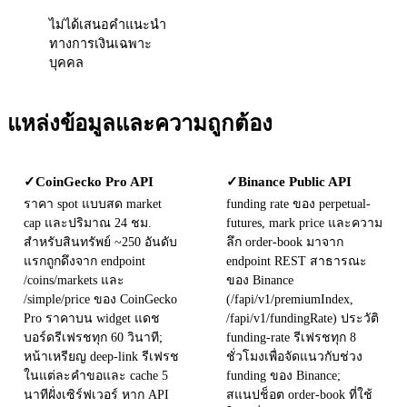
ไม่ได้เสนอคำแนะนำ
ทางการเงินเฉพาะ
บุคคล
แหล่งข้อมูลและความถูกต้อง
CoinGecko Pro API
Binance Public API
✓
✓
ราคา spot แบบสด market
funding rate ของ perpetual-
cap และปริมาณ 24 ชม.
futures, mark price และความ
สำหรับสินทรัพย์ ~250 อันดับ
ลึก order-book มาจาก
แรกถูกดึงจาก endpoint
endpoint REST สาธารณะ
/coins/markets และ
ของ Binance
/simple/price ของ CoinGecko
(/fapi/v1/premiumIndex,
Pro ราคาบน widget แดช
/fapi/v1/fundingRate) ประวัติ
บอร์ดรีเฟรชทุก 60 วินาที;
funding-rate รีเฟรชทุก 8
หน้าเหรียญ deep-link รีเฟรช
ชั่วโมงเพื่อจัดแนวกับช่วง
ในแต่ละคำขอและ cache 5
funding ของ Binance;
นาทีฝั่งเซิร์ฟเวอร์ หาก API
สแนปช็อต order-book ที่ใช้