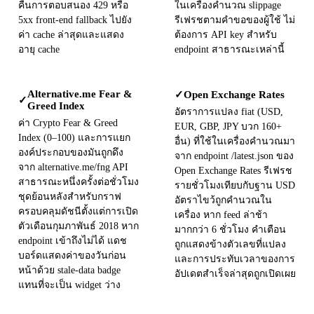
คืนการตอบสนอง 429 หรือ
ในเครื่องคำนวณ slippage
5xx front-end fallback ไปยัง
รีเฟรชตามคำขอของผู้ใช้ ไม่
ค่า cache ล่าสุดและแสดง
ต้องการ API key สำหรับ
อายุ cache
endpoint สาธารณะเหล่านี้
Alternative.me Fear &
Open Exchange Rates
✓
✓
Greed Index
อัตราการแปลง fiat (USD,
ค่า Crypto Fear & Greed
EUR, GBP, JPY บวก 160+
Index (0–100) และการแยก
อื่น) ที่ใช้ในเครื่องคำนวณมา
องค์ประกอบของมันถูกดึง
จาก endpoint /latest.json ของ
จาก alternative.me/fng API
Open Exchange Rates รีเฟรช
สาธารณะหนึ่งครั้งต่อชั่วโมง
รายชั่วโมงเทียบกับฐาน USD
ชุดย้อนหลังสำหรับกราฟ
อัตราไขว้ถูกคำนวณใน
ครอบคลุมดัชนีตั้งแต่การเปิด
เครื่อง หาก feed ล่าช้า
ตัวเดือนกุมภาพันธ์ 2018 หาก
มากกว่า 6 ชั่วโมง คำเตือน
endpoint เข้าถึงไม่ได้ แดช
ถูกแสดงข้างตัวเลขที่แปลง
บอร์ดแสดงค่าของวันก่อน
และการประทับเวลาของการ
หน้าด้วย stale-data badge
อัปเดตสำเร็จล่าสุดถูกเปิดเผย
แทนที่จะเป็น widget ว่าง