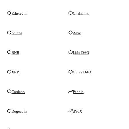
Ethereum
Chainlink
Solana
Aave
BNB
Lido DAO
XRP
Curve DAO
Cardano
Pendle
Dogecoin
dYdX