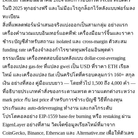
ในปี 2025 ทุกอย่างฟรี และไม่มีอะไรถูกล็อกไว้หลังแบบฟอร์มลง
ทะเบียน
สิ่งที่แพลตฟอร์มนำเสนอจริงแบ่งออกเป็นสามกลุ่ม อย่างแรก
เครื่องคำนวณแบบอินเทอร์แอคทีฟ: เครื่องมือมาร์จิ้นและราคา
ชำระบัญชีสำหรับสถานะ isolated และ cross-margin ตัวสะสม
funding rate เครื่องจำลองกำไรขาดทุนพร้อมอินพุตค่า
ธรรมเนียม เครื่องทดสอบย้อนหลังแบบ dollar-cost-averaging
เครื่องแปลง gas-fee ที่แปลง gwei เป็น USD ที่ราคา ETH เรียล
ไทม์ และเครื่องแปลง fiat เป็นคริปโตที่ครอบคลุมกว่า 160+ สกุล
เงิน อย่างที่สอง คู่มือแบบยาว — โดยทั่วไป 1,500 ถึง 4,000 คำ —
ที่อธิบายประเภทคำสั่งของกระดานเทรด ความแตกต่างระหว่าง
mark price กับ last price สำหรับการชำระบัญชี วิธีที่กองทุน
ประกันและ auto-deleveraging ทำงาน และกลไกระดับ
โปรโตคอลอย่าง EIP-1559 base-fee burning หรือ restaking ผ่าน
EigenLayer อย่างที่สาม วิดเจ็ตข้อมูลเรียลไทม์ที่มาจาก
CoinGecko, Binance, Etherscan และ Alternative.me เพื่อให้ตัวเลข