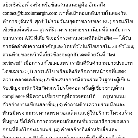
แย้งเชิงข้อเท็จจริง หรือข้อเสนอแนะคู่มือ อีเมลถึง
contact@bitcoinmargin.com เราตั้งเป้าตอบกลับภายในสองวัน
ทำการ (จันทร์–ศุกร์ ไม่รวมวันหยุดราชการของ EU) การแก้ไข
เชิงข้อเท็จจริง — สูตรที่ผิด ตารางค่าธรรมเนียมที่ล้าสมัย การ
ผสานรวม API ที่เสีย ฟีเจอร์กระดานเทรดที่ติดป้ายผิด — ได้รับ
การจัดลำดับความสำคัญและโดยทั่วไปแก้ไขภายใน 24 ชั่วโมง;
ส่วนท้ายของหน้าที่เกี่ยวข้องจะถูกอัปเดตด้วยวันที่ "last
reviewed" เมื่อการแก้ไขเผยแพร่ เรายินดีรับคำถามบางประเภท
โดยเฉพาะ: (1) การแก้ไข พร้อมลิงก์หรือภาพหน้าจอที่แสดง
ความคลาดเคลื่อน; (2) ข้อเสนอการมีส่วนร่วมในฐานะผู้เขียน
รับเชิญจากนักวิจัย วิศวกรโปรโตคอล หรือผู้เชี่ยวชาญด้าน
compliance ที่มีความเชี่ยวชาญที่ตรวจสอบได้ — กรุณาแนบ
ตัวอย่างงานเขียนสองชิ้น; (3) คำถามด้านความร่วมมือและ
พันธมิตรจากกระดานเทรด วอลเล็ต และผู้ให้บริการโครงสร้าง
พื้นฐาน ซึ่งได้รับการตรวจสอบกับเกณฑ์บรรณาธิการของเรา
ก่อนที่ลิงก์ใดจะเผยแพร่; (4) คำขออ้างอิงสำหรับสื่อและ
วิชาการ; และ (5) ข้อเสนอแนะด้านการเข้าถึง ซึ่งเราถือเป็น