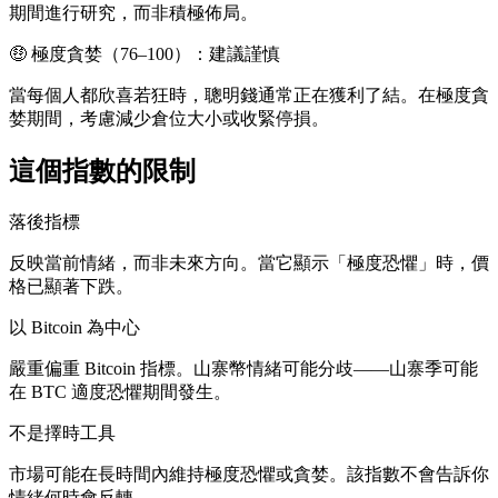
期間進行研究，而非積極佈局。
🤑 極度貪婪（76–100）：建議謹慎
當每個人都欣喜若狂時，聰明錢通常正在獲利了結。在極度貪
婪期間，考慮減少倉位大小或收緊停損。
這個指數的限制
落後指標
反映當前情緒，而非未來方向。當它顯示「極度恐懼」時，價
格已顯著下跌。
以 Bitcoin 為中心
嚴重偏重 Bitcoin 指標。山寨幣情緒可能分歧——山寨季可能
在 BTC 適度恐懼期間發生。
不是擇時工具
市場可能在長時間內維持極度恐懼或貪婪。該指數不會告訴你
情緒何時會反轉。