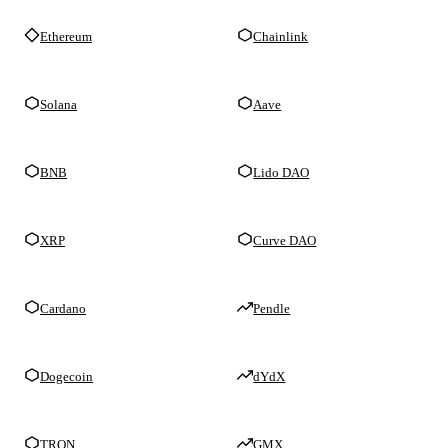
Ethereum
Chainlink
Solana
Aave
BNB
Lido DAO
XRP
Curve DAO
Cardano
Pendle
Dogecoin
dYdX
TRON
GMX