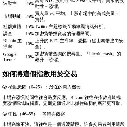
當前 BTC 波動性 vs. 30/90 天平均。異常的波
波動性
25%
動性 = 恐懼。
買入量 vs. 平均。上漲市場中的高成交量 =
市場動能
25%
貪婪。
社群媒體
15%
Twitter 主題標籤互動率與情緒分析。
調查
15%
加密貨幣投資者的每週民調。
Bitcoin 主
上升的 BTC 主導率 = 恐懼（從山寨幣逃向安
10%
導率
全）。
加密貨幣查詢的搜尋量。「bitcoin crash」的
Google
10%
Trends
飆升 = 恐懼。
如何將這個指數用於交易
😱 極度恐懼（0–25）：潛在的買入機會
市場在恐慌期間往往會過度反應。Bitcoin 往往在指數處於極
度恐懼區域時觸底。定期定額通常比抓住確切的底部更可取。
😐 中性（46–55）：等待與觀察
市場猶豫不決。這往往是一個過渡階段。許多交易者利用這段