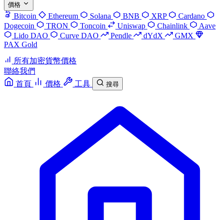
價格
Bitcoin
Ethereum
Solana
BNB
XRP
Cardano
Dogecoin
TRON
Toncoin
Uniswap
Chainlink
Aave
Lido DAO
Curve DAO
Pendle
dYdX
GMX
PAX Gold
所有加密貨幣價格
聯絡我們
首頁
價格
工具
搜尋