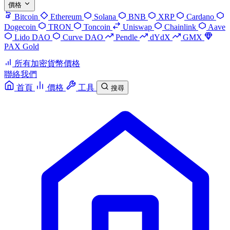
價格
Bitcoin
Ethereum
Solana
BNB
XRP
Cardano
Dogecoin
TRON
Toncoin
Uniswap
Chainlink
Aave
Lido DAO
Curve DAO
Pendle
dYdX
GMX
PAX Gold
所有加密貨幣價格
聯絡我們
首頁
價格
工具
搜尋