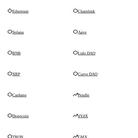
Ethereum
Chainlink
Solana
Aave
BNB
Lido DAO
XRP
Curve DAO
Cardano
Pendle
Dogecoin
dYdX
TRON
GMX