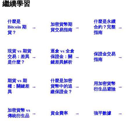
繼續學習
什麼是
什麼是永續
加密貨幣期
→
→
→
Bitcoin 期
合約？完整
貨交易指南
貨？
指南
現貨 vs 期貨
逐倉 vs 全倉
保證金交易
→
→
→
交易：差異
保證金：關
指南
是什麼？
鍵差異解析
期貨 vs 期
什麼是加密
用加密貨幣
→
→
→
權：關鍵差
貨幣中的追
衍生品避險
異
繳保證金？
加密貨幣 vs
→
→
→
資金費率
強平數據
傳統衍生品