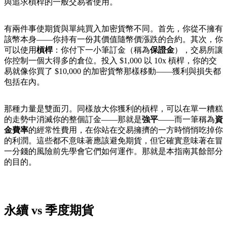
與追求槓桿的一般交易者使用。
有兩件事使期貨與單純買入加密貨幣不同。首先，你從不擁有
該幣本身——你持有一份其價值隨幣價漲跌的合約。其次，你
可以使用
槓桿
：你付下一小筆訂金（稱為
保證金
），交易所讓
你控制一個大得多的倉位。投入 $1,000 以 10x 槓桿，你的交
易就像你買了 $10,000 的加密貨幣那樣移動——獲利與損失都
包括在內。
那種力量是雙面刃。同樣放大你獲利的槓桿，可以在單一糟糕
的走勢中消滅你的整個訂金——那就是
強平
——而一筆稱為
資
金費率
的經常性費用，在你站在交易擁擠的一方時悄悄吃掉你
的利潤。這些都不意味著應該避免期貨，但它確實意味著在冒
一分錢的風險前先學會它們如何運作。那就是本指南其餘部分
的目的。
永續 vs 季度期貨