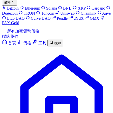
價格
Bitcoin
Ethereum
Solana
BNB
XRP
Cardano
Dogecoin
TRON
Toncoin
Uniswap
Chainlink
Aave
Lido DAO
Curve DAO
Pendle
dYdX
GMX
PAX Gold
所有加密貨幣價格
聯絡我們
首頁
價格
工具
搜尋