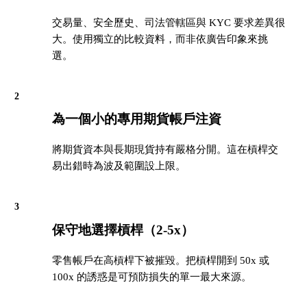
交易量、安全歷史、司法管轄區與 KYC 要求差異很
大。使用獨立的比較資料，而非依廣告印象來挑
選。
2
為一個小的專用期貨帳戶注資
將期貨資本與長期現貨持有嚴格分開。這在槓桿交
易出錯時為波及範圍設上限。
3
保守地選擇槓桿（2-5x）
零售帳戶在高槓桿下被摧毀。把槓桿開到 50x 或
100x 的誘惑是可預防損失的單一最大來源。