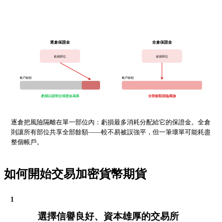
逐倉保證金
全倉保證金
虧損部位
虧損部位
帳戶餘額
帳戶餘額
虧損以該部位保證金為限
全部餘額面臨風險
逐倉把風險隔離在單一部位內：虧損最多消耗分配給它的保證金。全倉
則讓所有部位共享全部餘額——較不易被誤強平，但一筆壞單可能耗盡
整個帳戶。
如何開始交易加密貨幣期貨
1
選擇信譽良好、資本雄厚的交易所