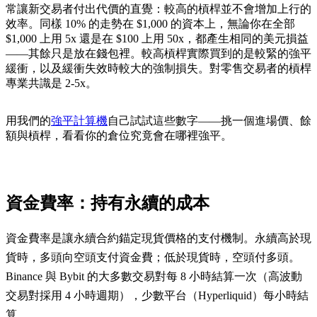
常讓新交易者付出代價的直覺：較高的槓桿並不會增加上行的
效率。同樣 10% 的走勢在 $1,000 的資本上，無論你在全部
$1,000 上用 5x 還是在 $100 上用 50x，都產生相同的美元損益
——其餘只是放在錢包裡。較高槓桿實際買到的是較緊的強平
緩衝，以及緩衝失效時較大的強制損失。對零售交易者的槓桿
專業共識是 2-5x。
用我們的
強平計算機
自己試試這些數字——挑一個進場價、餘
額與槓桿，看看你的倉位究竟會在哪裡強平。
資金費率：持有永續的成本
資金費率是讓永續合約錨定現貨價格的支付機制。永續高於現
貨時，多頭向空頭支付資金費；低於現貨時，空頭付多頭。
Binance 與 Bybit 的大多數交易對每 8 小時結算一次（高波動
交易對採用 4 小時週期），少數平台（Hyperliquid）每小時結
算。