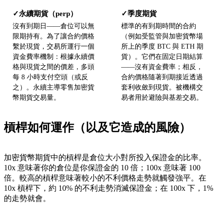
永續期貨（perp）
季度期貨
✓
✓
沒有到期日——倉位可以無
標準的有到期時間的合約
限期持有。為了讓合約價格
（例如受監管與加密貨幣場
繫於現貨，交易所運行一個
所上的季度 BTC 與 ETH 期
資金費率機制：根據永續價
貨）。它們在固定日期結算
格與現貨之間的價差，多頭
——沒有資金費率；相反，
每 8 小時支付空頭（或反
合約價格隨著到期接近透過
之）。永續主導零售加密貨
套利收斂到現貨。被機構交
幣期貨交易量。
易者用於避險與基差交易。
槓桿如何運作（以及它造成的風險）
加密貨幣期貨中的槓桿是倉位大小對所投入保證金的比率。
10x 意味著你的倉位是你保證金的 10 倍；100x 意味著 100
倍。較高的槓桿意味著較小的不利價格走勢就觸發強平。在
10x 槓桿下，約 10% 的不利走勢消滅保證金；在 100x 下，1%
的走勢就會。