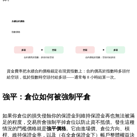
永續合約價格
指數價格
多頭
空頭
空頭
多頭
合約價高於指數：多頭付給空頭
合約價低於指數：空頭付給多頭
資金費率把永續合約價格錨定在現貨指數上：合約價高於指數時多頭付
給空頭，低於指數時空頭付給多頭——通常每 8 小時結算一次。
強平：倉位如何被強制平倉
如果你倉位的損失侵蝕你的保證金到維持保證金再也無法被滿
足的程度，交易所會強制平掉倉位以防止資不抵債。發生這種
情況的門檻價格就是
強平價格
。它由進場價、倉位方向、槓
桿、維持保證金率，以及（在全倉保證金下）帳戶整體權益決