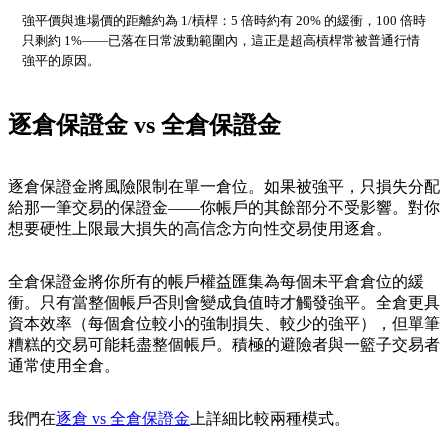
強平價與進場價的距離約為 1/槓桿：5 倍時約有 20% 的緩衝，100 倍時
只剩約 1%——已落在日常波動範圍內，這正是超高槓桿常被普通行情
強平的原因。
逐倉保證金 vs 全倉保證金
逐倉保證金將風險限制在單一倉位。如果被強平，只損失分配
給那一筆交易的保證金——你帳戶的其餘部分不受影響。對你
想要硬性上限最大損失的高信念方向性交易使用逐倉。
全倉保證金將你所有的帳戶權益匯集為每個未平倉倉位的緩
衝。只有當整個帳戶否則會變成負值時才觸發強平。全倉更具
資本效率（每個倉位較小的強制損失、較少的強平），但單筆
糟糕的交易可能耗盡整個帳戶。積極的避險者與一籃子交易者
通常使用全倉。
我們在
逐倉 vs 全倉保證金
上詳細比較兩種模式。