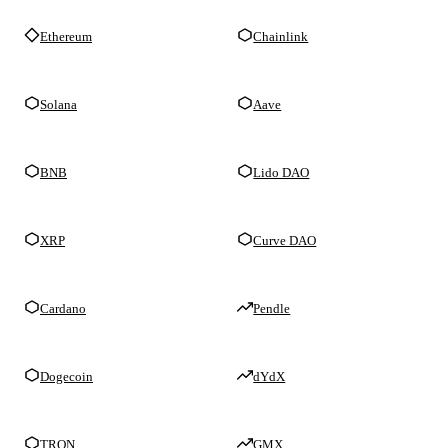
Ethereum
Chainlink
Solana
Aave
BNB
Lido DAO
XRP
Curve DAO
Cardano
Pendle
Dogecoin
dYdX
TRON
GMX