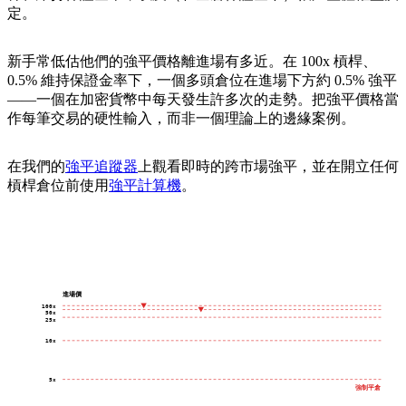
定。
新手常低估他們的強平價格離進場有多近。在 100x 槓桿、
0.5% 維持保證金率下，一個多頭倉位在進場下方約 0.5% 強平
——一個在加密貨幣中每天發生許多次的走勢。把強平價格當
作每筆交易的硬性輸入，而非一個理論上的邊緣案例。
在我們的
強平追蹤器
上觀看即時的跨市場強平，並在開立任何
槓桿倉位前使用
強平計算機
。
進場價
100x
50x
25x
10x
5x
強制平倉