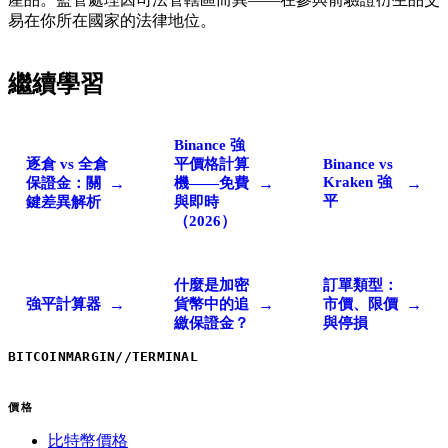
易在你所在國家的法律地位。
繼續學習
Binance 強
逐倉 vs 全倉
平價格計算
Binance vs
Kraken 強
→
→
→
保證金：關
機——免費
平
鍵差異解析
與即時
（2026）
什麼是加密
訂單類型：
→
→
→
強平計算器
貨幣中的追
市價、限價
繳保證金？
與停損
BITCOINMARGIN
//
TERMINAL
價格
比特幣價格