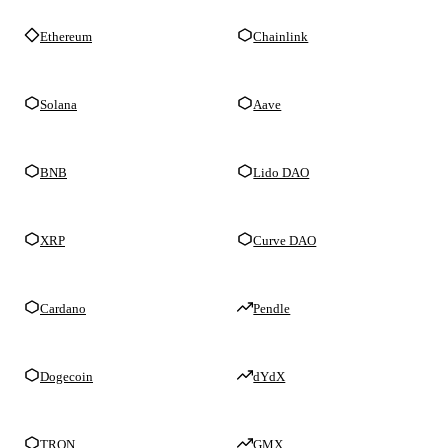
Ethereum
Chainlink
Solana
Aave
BNB
Lido DAO
XRP
Curve DAO
Cardano
Pendle
Dogecoin
dYdX
TRON
GMX