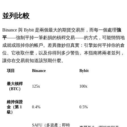
並列比較
Binance 與 Bybit 是兩個最大的期貨交易所，而每一個處理
強
平
——強制平掉一筆虧損的槓桿交易——的方式，可能悄悄地
成就或毀掉你的帳戶。差異微妙但真實：引擎如何平掉你的倉
位、它收取什麼，以及你得到多少警告。本指南將兩者並列，
讓你在交易前知道該預期什麼。
項目
Binance
Bybit
最大槓桿
125x
100x
（BTC）
維持保證
金（第 1
0.4%
0.5%
級）
SAFU（多資產；即時