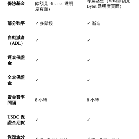
專屬基金（即時餘額見
保險基金
餘額見 Binance 透明
Bybit 透明度頁面）
度頁面）
部分強平
✓ 多階段
✓ 漸進
自動減倉
✓
✓
（ADL）
逐倉保證
✓
✓
金
全倉保證
✓
✓
金
資金費率
8 小時
8 小時
間隔
USDC 保
✓
✓
證金期貨
保證金分