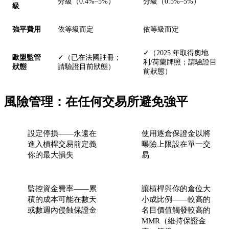
分級（0.4%–5%）
分級（0.5%–5%）
級
強平費用
依等級而定
依等級而定
✓（2025 年取得奧地
歐盟監管
✓（已在法國註冊；
利/荷蘭牌照；請驗證目
狀態
請驗證目前狀態）
前狀態）
風險管理：在任何交易所避免強平
設定停損——永遠在
使用逐倉保證金以將
進入槓桿交易前定義
曝險上限設在單一交
你的最大損失
易
監控資金費率——累
讓槓桿與你的倉位大
積的成本可能在數天
小成比例——較高的
或數週內侵蝕保證金
名目價值觸發較高的
MMR（維持保證金