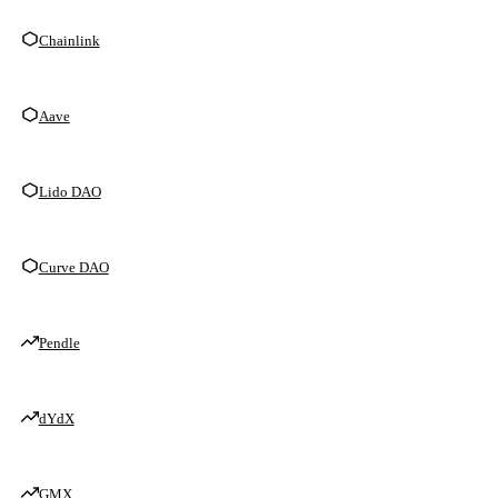
Chainlink
Aave
Lido DAO
Curve DAO
Pendle
dYdX
GMX