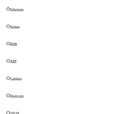
Ethereum
Solana
BNB
XRP
Cardano
Dogecoin
TRON