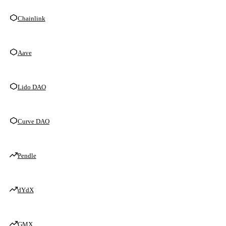
Chainlink
Aave
Lido DAO
Curve DAO
Pendle
dYdX
GMX