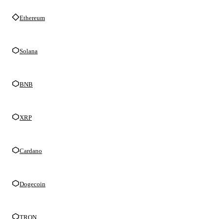
Ethereum
Solana
BNB
XRP
Cardano
Dogecoin
TRON