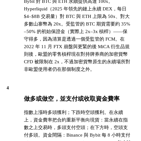
Bybit 對 BTC 與 ETH 永續提供高達 100x。
Hyperliquid（2025 年領先的鏈上永續 DEX，每日
$4–$8B 交易量）對 BTC 與 ETH 上限為 50x、對大
多數山寨幣為 20x。受監管的 BTC 期貨需要約 35%
–50% 的初始保證金（實際上 2x–3x 槓桿）——保
守得多，因為清算是透過一個受監管的 FCM。在
2022 年 11 月 FTX 崩盤與更緊的後 MiCA 衍生品規
則後，歐盟的零售槓桿現在對持牌券商的加密貨幣
CFD 被限制在 2x，不過加密貨幣原生的永續場所對
非歐盟使用者仍在那個制度之外。
4
做多或做空，並支付或收取資金費率
指數上漲時多頭獲利；下跌時空頭獲利。在永續
上，資金費率把合約重新平衡向現貨：當永續在指
數之上交易時，多頭支付空頭；在下方時，空頭支
付多頭。資金間隔：Binance 與 Bybit 每 8 小時支付