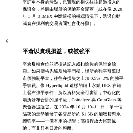
平訂單本身的滑點，已實現的損失往往超過投入的
保證金，差額由場所的保險基金涵蓋（或在像 2020
年 3 月 BitMEX 中斷這樣的極端情況下，透過自動
減倉在獲利的交易者間社會化分攤）。
6
平倉以實現損益，或被強平
平倉反轉倉位並把損益記入或扣除你的保證金餘
額。如果價格先觸及強平門檻，場所的強平引擎以
市價強制平倉，往往在損失之上加 0.5%–2% 的強平
手續費。像 Hyperliquid 這樣的鏈上永續 DEX 在鏈
上發布強平事件，所以資料完全可審計；中心化的
場所發布合計的強平流，Coinalyze 與 CoinGlass 等
聚合器追蹤它。在 2024 年 10 月 10–11 日，單一個
隔夜的走勢觸發了各交易所約 $1.5B 的加密貨幣永
續強平——一個有用的提醒：高槓桿放大尾部風
險，而非只有日常的報酬。