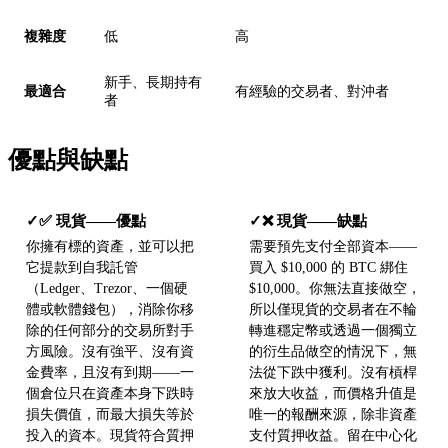
複雜度
低
高
新手、長期持有
最適合
有經驗的交易者、對沖者
者
優點與缺點
✅ 現貨——優點
❌ 現貨——缺點
✓
✓
你擁有標的資產，並可以把
需要預先支付全部資本——
它提款到自我託管
買入 $10,000 的 BTC 綁住
（Ledger、Trezor、一個硬
$10,000。你無法直接做空，
體或軟體錢包），消除你移
所以僅現貨的交易者在不輪
除的任何部分的交易所對手
轉進穩定幣或透過一個獨立
方風險。沒有強平、沒有資
的衍生品做空的情況下，無
金費率，且沒有到期——一
法從下跌中獲利。沒有槓桿
個倉位只在資產本身下跌時
來放大收益，而價格升值是
損失價值，而最大損失等於
唯一的報酬來源，除非資產
投入的資本。現貨符合質押
支付質押收益。留在中心化