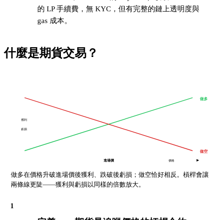
的 LP 手續費，無 KYC，但有完整的鏈上透明度與
gas 成本。
什麼是期貨交易？
做多
獲利
虧損
做空
進場價
價格
做多在價格升破進場價後獲利、跌破後虧損；做空恰好相反。槓桿會讓
兩條線更陡——獲利與虧損以同樣的倍數放大。
1