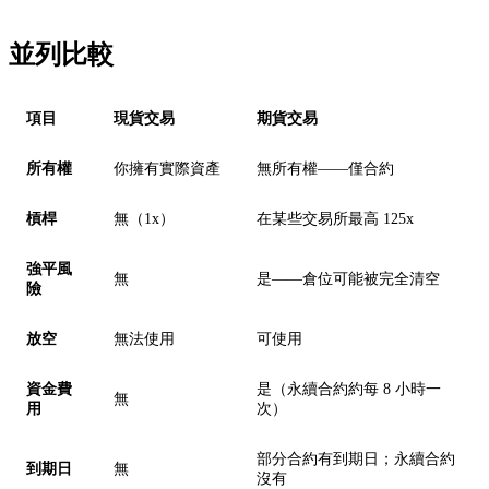
並列比較
項目
現貨交易
期貨交易
所有權
你擁有實際資產
無所有權——僅合約
槓桿
無（1x）
在某些交易所最高 125x
強平風
無
是——倉位可能被完全清空
險
放空
無法使用
可使用
資金費
是（永續合約約每 8 小時一
無
用
次）
部分合約有到期日；永續合約
到期日
無
沒有