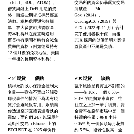
（ETH、SOL、ATOM）、
交易所的資金仍暴露於交易
借貸與鏈上 DeFi 用途的資
所破產——Mt.
格，而這些期貨抵押品都無
Gox（2014）、
法做。稅務處理通常較簡
QuadrigaCX（2019）與
單：在大多數司法管轄區，
FTX（2022 年 11 月）合計
資本利得只在處置時適用，
花了使用者數十億，而後
而長持有期間有時符合減免
FTX 採用的儲備證明方案涵
費率的資格（例如德國持有
蓋資產但不總是負債。
12 個月後的免稅地位、美國
一年後的長期資本利得）。
✅ 期貨——優點
❌ 期貨——缺點
✓
✓
槓桿允許以小保證金控制大
強平風險是真實且不對稱的
名目——對在不賣出並觸發
——在 10x，一個 8.5%–
應稅事件的情況下為現有現
9.3% 的走勢結束倉位，往
貨持倉避險很有用。永續讓
往在之上加一筆手續費。資
你透過空頭直接表達看跌的
金費率在趨勢市場中是一個
觀點，而它們 24/7 以深厚的
持續的拖累：每 8 小時
流動性交易（Binance 上的
0.05% 對一個多頭每月花費
BTCUSDT 在 2025 年例行
約 5.5%。複雜性很高：全