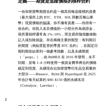
定義——期貨是追蹤價格的槓桿合約
一份加密貨幣期貨合約是一個其回報追蹤標的資產
（最大場所上的 BTC、ETH、SOL 與數百種山寨
幣）現貨價格的協議。你不擁有資產——你持有一
份合約。你投入名目價值的一小部分作為保證金，
視所選槓桿通常為 1%–10%，而交易所隨指數移動
記入或扣除損益。存在兩種主要的類型：有到期日
的期貨（例如受監管的季度 BTC 合約），在固定日
期到期並結算到一個參考指數，以及永續期貨
（「perps」），由 BitMEX 在 2016 年發明，永不
到期，並每 1–8 小時使用一個資金費率將合約價格
錨定到現貨。永續現在佔加密貨幣衍生品交易量的
大部分——Binance、Bybit 與 Hyperliquid 在 2025
年合計每天結算約 $80–$150 億的永續名目
（Coinalyze、Laevitas）。
2