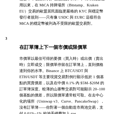
用以來，在 MiCA 持牌場所（Bitstamp、Kraken
EU）交易的歐盟居民面臨更嚴格的 KYC 與穩定幣
發行者規則——只有像 USDC 與 EURC 這樣符合
MiCA 的穩定幣被列為不受限的歐盟交易對。
3
在訂單簿上下一個市價或限價單
市價單以最佳可得的要價（買入時）或出價（賣出
時）立即成交；限價單停留在訂單簿上，直到價格
達到你的水準。Binance 上 BTC/USDT 與
ETH/USDT 等主要現貨交易對例行顯示低於 1 個基
點的買賣價差，以及在中價 0.1% 內 $5M–$20M 的
訂單簿深度。較薄的山寨幣交易對可能顯示 20–100
個基點的價差，所以限價單通常較可取。在去中心
化的場所（Uniswap v3、Curve、PancakeSwap），
沒有訂單簿——你對著一個自動造市商池交易，支
付 0.01%–1% 的池手續費加上 gas。