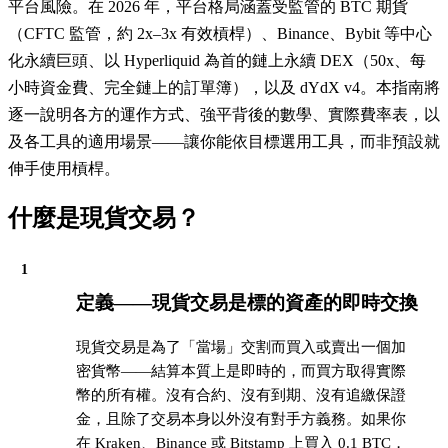
平台風險。在 2026 年，平台格局涵蓋受監管的 BTC 期貨
（CFTC 監管，約 2x–3x 有效槓桿）、Binance、Bybit 等中心
化永續巨頭、以 Hyperliquid 為首的鏈上永續 DEX（50x、每
小時資金費、完全鏈上的訂單簿），以及 dYdX v4。本指南將
逐一說明各方的運作方式、強平背後的數學、實際費率表，以
及各工具的適用場景——讓你能依目標選用工具，而非預設就
伸手使用槓桿。
什麼是現貨交易？
1
定義——現貨交易是標的資產的即時交換
現貨交易是為了「當場」交割而買入或賣出一個加
密貨幣——結算本質上是即時的，而買方取得實際
幣的所有權。沒有合約、沒有到期、沒有追繳保證
金，且除了交易本身以外沒有對手方義務。如果你
在 Kraken、Binance 或 Bitstamp 上買入 0.1 BTC，