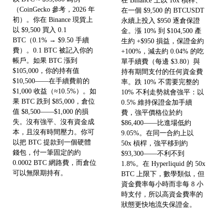
在 Binance 上以 10x 槓桿、
（CoinGecko 參考，2026 年
在一個 $9,500 的 BTCUSDT
初）。你在 Binance 現貨上
永續上投入 $950 逐倉保證
以 $9,500 買入 0.1
金。漲 10% 到 $104,500 產
BTC（0.1% → $9.50 手續
生約 +$950 損益，保證金約
費）。0.1 BTC 被記入你的
+100%，減去約 0.04% 的吃
帳戶。如果 BTC 漲到
單手續費（每邊 $3.80）與
$105,000，你的持有值
持有期間支付的任何資金費
$10,500——在手續費前的
率。跌 10% 不需要完整的
$1,000 收益（≈10.5%）。如
10% 不利走勢就會強平：以
果 BTC 跌到 $85,000，倉位
0.5% 維持保證金加手續
值 $8,500——$1,000 的損
費，強平價格位於約
失。沒有強平、沒有資金成
$86,400——比進場低約
本，且沒有時間壓力。你可
9.05%。在同一合約上以
以把 BTC 提款到一個硬體
50x 槓桿，強平移到約
錢包，付一筆固定的約
$93,300——不利不到
0.0002 BTC 網路費，而倉位
1.8%。在 Hyperliquid 的 50x
可以無限期持有。
BTC 上限下，數學類似，但
資金費率每小時而非每 8 小
時支付，所以高資金費率的
狀態更快地流失保證金。