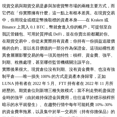
現貨交易與期貨交易是參與加密貨幣市場的兩種主要方式，而
它們在「你實際擁有什麼」這一點上有根本差異。在現貨交易
中，你用現金或穩定幣換取標的資產本身——在 Kraken 或
Binance 上買入 0.1 BTC，幣就會進入你的帳戶，可提領至自
我託管錢包、可用於質押或 DeFi，並在你賣出前都屬於你。
在期貨交易中，你從未實際持有資產；你持有一份損益追蹤價
格的合約，並以名目價值的一部分作為保證金。這項結構性差
異會層層影響交易的每一項其他特性：槓桿、資金費、強平、
到期、稅務處理，甚至哪些監管機構關注該平台。
實際後果很大。現貨倉位沒有到期、沒有資金費率、也沒有強
制平倉——唯一損失 100% 的方式是資產本身歸零，正如
LUNA 持有者在 2022 年 5 月、FTT 持有者在 2022 年 11 月所
經歷的。期貨倉位則新增三種失敗模式：當不利走勢耗盡保證
金時的強平（由於維持保證金與費用，往往遠早於標示槓桿所
暗示的水平就發生）、在趨勢行情中每年可能耗費 10%–30%
的資金費率拖累，以及集中於單一交易所（持有你擔保品）的