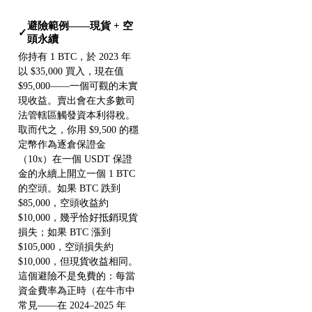
避險範例——現貨 + 空
✓
頭永續
你持有 1 BTC，於 2023 年
以 $35,000 買入，現在值
$95,000——一個可觀的未實
現收益。賣出會在大多數司
法管轄區觸發資本利得稅。
取而代之，你用 $9,500 的穩
定幣作為逐倉保證金
（10x）在一個 USDT 保證
金的永續上開立一個 1 BTC
的空頭。如果 BTC 跌到
$85,000，空頭收益約
$10,000，幾乎恰好抵銷現貨
損失；如果 BTC 漲到
$105,000，空頭損失約
$10,000，但現貨收益相同。
這個避險不是免費的：每當
資金費率為正時（在牛市中
常見——在 2024–2025 年