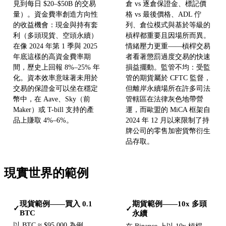
見到每日 $20–$50B 的交易
倉 vs 逐倉保證金、標記價
量）。資金費率創造方向性
格 vs 最後價格、ADL 佇
的收益機會：現金與持有套
列、倉位模式與基於等級的
利（多頭現貨、空頭永續）
槓桿都重要且因場所而異。
在像 2024 年第 1 季與 2025
情緒壓力更重——槓桿交易
年底這樣的高資金費率期
者看著懲罰過度交易的快速
間，歷史上回報 8%–25% 年
損益擺動。監管不均：受監
化。資本效率意味著未用於
管的期貨屬於 CFTC 監督，
交易的保證金可以坐在穩定
但離岸永續場所在許多司法
幣中，在 Aave、Sky（前
管轄區在法律灰色地帶營
Maker）或 T-bill 支持的產
運，而歐盟的 MiCA 框架自
品上賺取 4%–6%。
2024 年 12 月以來限制了持
牌公司的零售加密貨幣衍生
品存取。
現實世界的範例
現貨範例——買入 0.1
期貨範例——10x 多頭
✓
✓
BTC
永續
以 BTC ≈ $95,000 為例