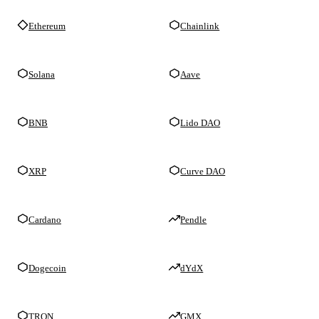
Ethereum
Chainlink
Solana
Aave
BNB
Lido DAO
XRP
Curve DAO
Cardano
Pendle
Dogecoin
dYdX
TRON
GMX