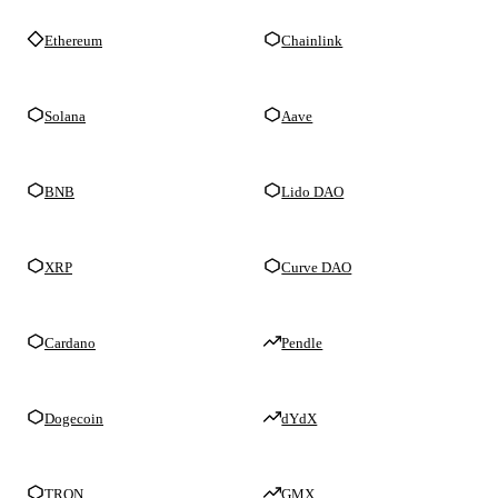
Ethereum
Chainlink
Solana
Aave
BNB
Lido DAO
XRP
Curve DAO
Cardano
Pendle
Dogecoin
dYdX
TRON
GMX