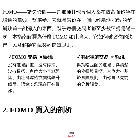
FOMO——錯失恐懼——是那種其他每個人都在致富而你坐在
場邊的當頭一擊感受。它就是讓你在一個已經暴漲 40% 的幣
崩跌前一刻湧入的東西。幾乎每個交易者都至少被它燙傷過一
次。本指南解釋為什麼 FOMO 如此強大、它如何破壞你的決
定，以及解除它武裝的簡單規則。
FOMO 交易
有紀律的交易
✓
✓
❌ 情緒性
✅ 系統化
沒有進場計畫、沒有停損、
與策略匹配的進場，具清楚
沒有目標。倉位大小基於恐
的停損與目標。倉位大小基
懼。由社群媒體或價格飆升
於風險規則。由你自己先前
觸發。語錄：幣現在正在暴
的分析觸發。
漲。
2. FOMO 買入的剖析
狂熱
風險最大