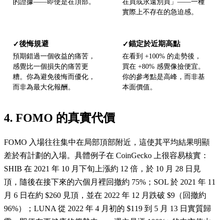
的證據——即使是在頂部。
在買或永遠別買」——一種
實際上不存在的急迫感。
後悔規避
錨定於近期高點
✓
✓
預期錯過一個收益的痛苦，
在看到 +100% 的走勢後，
感覺比一個損失的痛苦更
買在 +80% 感覺像撿便宜。
糟。你為避免後悔而優化，
你的參考點是高峰，而非基
而非為最大化報酬。
本面價值。
4. FOMO 的真實代價
FOMO 入場往往集中在局部頂部附近，這使其平均結果明顯
差於有計劃的入場。具體例子在 CoinGecko 上很容易核實：
SHIB 在 2021 年 10 月下旬上漲約 12 倍，於 10 月 28 日見
頂，隨後在接下來的六個月裡回撤約 75%；SOL 於 2021 年 11
月 6 日在約 $260 見頂，並在 2022 年 12 月跌破 $9（回撤約
96%）；LUNA 從 2022 年 4 月初的 $119 到 5 月 13 日實質歸