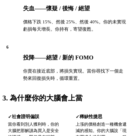
失血——懷疑 / 後悔 / 絕望
價格下跌 15%、然後 25%、然後 40%。你的未實現
虧損每天增長。你持有，寄望復甦。
6
投降——絕望 / 新的 FOMO
你賣在接近底部，將損失實現。當你尋找下一個走
勢來回復損失時，循環重置。
3. 為什麼你的大腦會上當
社會證明偏誤
稀缺性捷思
✓
✓
當你看到別人獲利時，你的
上漲的價格創造一種機會遞
大腦把那解讀為買入是安全
減的感知。你的大腦說「現