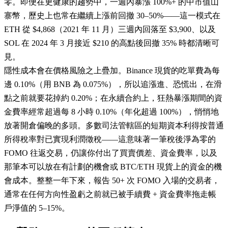
零。即便在更健康的趨勢中，一週內暴漲 100%+ 的中市值山
寨幣，歷史上也常在繼續上漲前回撤 30–50%——這一模式在
ETH 從 $4,868（2021 年 11 月）三週內回落至 $3,900、以及
SOL 在 2024 年 3 月接近 $210 的高點後回撤 35% 時都清晰可
見。
隱性成本會在價格風險之上疊加。Binance 現貨的吃單費為每
邊 0.10%（用 BNB 為 0.075%），所以追漲進、恐慌出，在滑
點之前就要花掉約 0.20%；在永續合約上，狂熱暴漲期間的資
金費率經常超過每 8 小時 0.10%（年化超過 100%），悄悄地
放著開倉偏晚的多頭。多數司法管轄區的短期資本利得按普通
所得稅率對已實現利潤徵稅——這意味著一筆稅後淨為零的
FOMO 往返交易，仍讓你付出了買賣價差、資金費率，以及
那筆本可以放在有計劃的機會或 BTC/ETH 現貨上的資金的機
會成本。整整一年下來，報告 50+ 次 FOMO 入場的交易者，
通常在任何方向性盈虧之前就已被手續費 + 資金費率拖走帳
戶淨值的 5–15%。