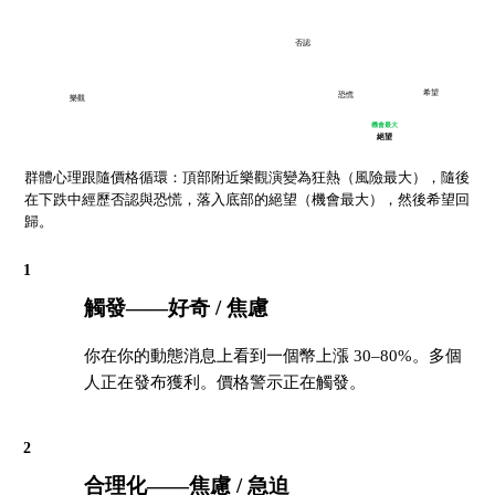
否認
希望
恐慌
樂觀
機會最大
絕望
群體心理跟隨價格循環：頂部附近樂觀演變為狂熱（風險最大），隨後
在下跌中經歷否認與恐慌，落入底部的絕望（機會最大），然後希望回
歸。
1
觸發——好奇 / 焦慮
你在你的動態消息上看到一個幣上漲 30–80%。多個
人正在發布獲利。價格警示正在觸發。
2
合理化——焦慮 / 急迫