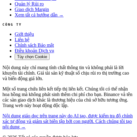
Quản lý Rủi ro
Giao dịch Margin
Xem tất cả hướng dẫn →
CÔNG TY
Giới thiệu
Liên hệ
Chính sách Bảo mật
Điều khoản Dịch vụ
Tùy chọn Cookie
Nội dung này chỉ mang tính chất thông tin và không phải là lời
khuyên tài chính. Giá tài sản kỹ thuật số chịu rủi ro thị trường cao
và biến động giá lớn.
Một số trang chứa liên kết tiếp thị liên kết. Chúng tôi có thể nhận
hoa hồng mà không phát sinh thêm chi phí cho bạn. Binance và tên
các sàn giao dịch khác là thương hiệu của chủ sở hữu tương ứng.
Trang web này hoạt động độc lập.
Nội dung giáo dục trên trang này do AI tạo, được kiểm tra độ chính
xác tự động và giám sát biên tập bởi con người. Cách chúng tôi tạo
nội dung →