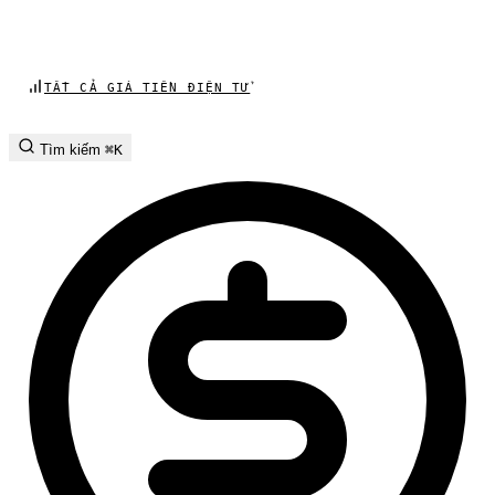
TẤT CẢ GIÁ TIỀN ĐIỆN TỬ
Tìm kiếm
⌘K