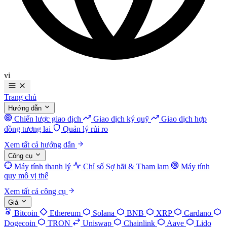
vi
Trang chủ
Hướng dẫn
Chiến lược giao dịch
Giao dịch ký quỹ
Giao dịch hợp
đồng tương lai
Quản lý rủi ro
Xem tất cả hướng dẫn
Công cụ
Máy tính thanh lý
Chỉ số Sợ hãi & Tham lam
Máy tính
quy mô vị thế
Xem tất cả công cụ
Giá
Bitcoin
Ethereum
Solana
BNB
XRP
Cardano
Dogecoin
TRON
Uniswap
Chainlink
Aave
Lido