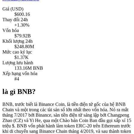
Giá (USD)
$600.16
Thay đổi 24h
+1.30%
Vốn hóa
$79.92B
Khối lượng 24h
$248.80M
Mức cao kỷ lục
$1.37K
Lượng lưu hành
133.16M BNB
Xếp hạng vốn hóa
#4
là gì BNB?
BNB, trước biết là Binance Coin, là tiền điện tử gốc của hệ BNB
Chain và một trong các tài sản số lớn nhất theo vốn hóa. Nó ra mắt
tháng 7/2017 bởi Binance, sàn tiền điện tử sáng lập bởi Changpeng
Zhao (CZ) và Yi He, qua một Chào bán Coin Ban đầu gọi xấp xỉ 15
triệu $. BNB vốn phát hành làm token ERC-20 trên Ethereum trước
khi di chuyển sang Binance Chain tháng 4/2019, và sau thành token