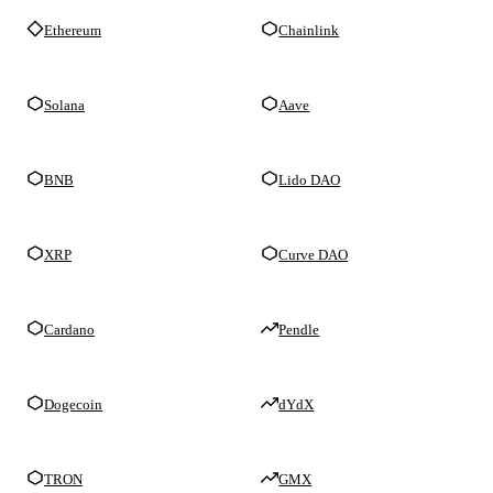
Ethereum
Chainlink
Solana
Aave
BNB
Lido DAO
XRP
Curve DAO
Cardano
Pendle
Dogecoin
dYdX
TRON
GMX