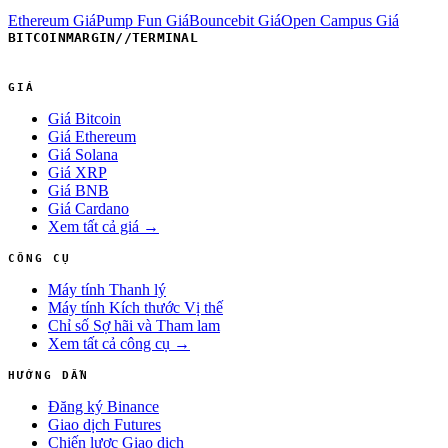
Ethereum Giá
Pump Fun Giá
Bouncebit Giá
Open Campus Giá
BITCOINMARGIN
//
TERMINAL
GIÁ
Giá Bitcoin
Giá Ethereum
Giá Solana
Giá XRP
Giá BNB
Giá Cardano
Xem tất cả giá →
CÔNG CỤ
Máy tính Thanh lý
Máy tính Kích thước Vị thế
Chỉ số Sợ hãi và Tham lam
Xem tất cả công cụ →
HƯỚNG DẪN
Đăng ký Binance
Giao dịch Futures
Chiến lược Giao dịch