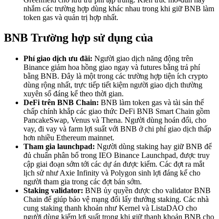
nhắm các trường hợp dùng khác nhau trong khi giữ BNB làm
token gas và quản trị hợp nhất.
BNB Trường hợp sử dụng của
Phí giao dịch ưu đãi:
Người giao dịch năng động trên
Binance giảm hoa hồng giao ngay và futures bằng trả phí
bằng BNB. Đây là một trong các trường hợp tiện ích crypto
dùng rộng nhất, trực tiếp tiết kiệm người giao dịch thường
xuyên số đáng kể theo thời gian.
DeFi trên BNB Chain:
BNB làm token gas và tài sản thế
chấp chính khắp các giao thức DeFi BNB Smart Chain gồm
PancakeSwap, Venus và Thena. Người dùng hoán đổi, cho
vay, đi vay và farm lợi suất với BNB ở chi phí giao dịch thấp
hơn nhiều Ethereum mainnet.
Tham gia launchpad:
Người dùng staking hay giữ BNB để
đủ chuẩn phân bổ trong IEO Binance Launchpad, được truy
cập giai đoạn sớm tới các dự án được kiểm. Các đợt ra mắt
lịch sử như Axie Infinity và Polygon sinh lợi đáng kể cho
người tham gia trong các đợt bán sớm.
Staking validator:
BNB ủy quyền được cho validator BNB
Chain để giúp bảo vệ mạng đổi lấy thưởng staking. Các nhà
cung staking thanh khoản như Kernel và ListaDAO cho
người dùng kiếm lợi suất trong khi giữ thanh khoản BNB cho