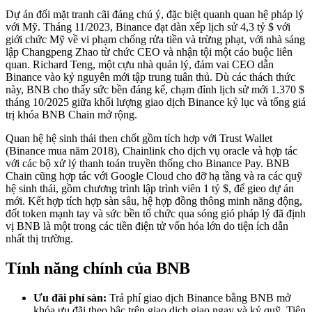
Dự án đối mặt tranh cãi đáng chú ý, đặc biệt quanh quan hệ pháp lý
với Mỹ. Tháng 11/2023, Binance đạt dàn xếp lịch sử 4,3 tỷ $ với
giới chức Mỹ về vi phạm chống rửa tiền và trừng phạt, với nhà sáng
lập Changpeng Zhao từ chức CEO và nhận tội một cáo buộc liên
quan. Richard Teng, một cựu nhà quản lý, đảm vai CEO dẫn
Binance vào kỷ nguyên mới tập trung tuân thủ. Dù các thách thức
này, BNB cho thấy sức bền đáng kể, chạm đỉnh lịch sử mới 1.370 $
tháng 10/2025 giữa khối lượng giao dịch Binance kỷ lục và tổng giá
trị khóa BNB Chain mở rộng.
Quan hệ hệ sinh thái then chốt gồm tích hợp với Trust Wallet
(Binance mua năm 2018), Chainlink cho dịch vụ oracle và hợp tác
với các bộ xử lý thanh toán truyền thống cho Binance Pay. BNB
Chain cũng hợp tác với Google Cloud cho đỡ hạ tầng và ra các quỹ
hệ sinh thái, gồm chương trình lập trình viên 1 tỷ $, để gieo dự án
mới. Kết hợp tích hợp sàn sâu, hệ hợp đồng thông minh năng động,
đốt token mạnh tay và sức bền tổ chức qua sóng gió pháp lý đã định
vị BNB là một trong các tiền điện tử vốn hóa lớn do tiện ích dẫn
nhất thị trường.
Tính năng chính của BNB
Ưu đãi phí sàn:
Trả phí giao dịch Binance bằng BNB mở
khóa ưu đãi theo bậc trên giao dịch giao ngay và ký quỹ. Tiện