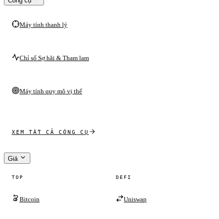
Công cụ
Máy tính thanh lý
Chỉ số Sợ hãi & Tham lam
Máy tính quy mô vị thế
XEM TẤT CẢ CÔNG CỤ
Giá
TOP
DEFI
Bitcoin
Uniswap