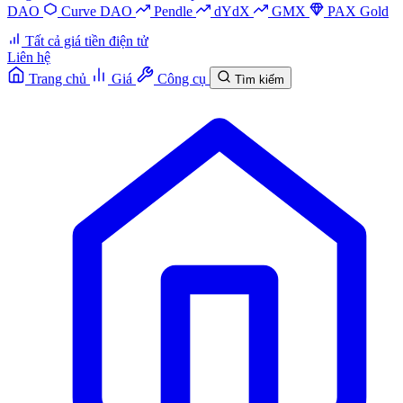
DAO
Curve DAO
Pendle
dYdX
GMX
PAX Gold
Tất cả giá tiền điện tử
Liên hệ
Trang chủ
Giá
Công cụ
Tìm kiếm