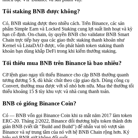
Tôi staking BNB được không?
Có, BNB staking được theo nhiều cách. Trên Binance, các sản
phẩm Simple Earn và Locked Staking cung lợi suất linh hoạt và kỳ
hạn cố định. On-chain, ủy quyền BNB cho validator BNB Smart
Chain trực tiếp hay qua các giao thức staking thanh khoản như
Kernel và ListaDAO được, vốn phát hành token staking thanh
khoản bạn dùng khắp DeFi trong khi kiếm thưởng staking.
Tối thiểu mua BNB trên Binance là bao nhiêu?
Cỡ lệnh giao ngay tối thiểu Binance cho cặp BNB thường quanh
tương đương 5 $, dù khác chút theo cặp giao dịch. Dùng công cụ
Convert, thường mua được với số nhỏ hơn nữa. Mua thẻ thường tối
thiểu khoảng 15 $ tùy khu vực và nhà cung thanh toán.
BNB có giống Binance Coin?
Có — BNB vốn gọi Binance Coin khi ra mắt năm 2017 làm token
ERC-20. Tháng 2/2022, Binance đổi thương hiệu token thành đơn
giản BNB (viết tắt "Build and Build") để nhấn vai trò vượt sàn
Binance và sự trung tâm của nó với hệ BNB Chain rộng hơn. Ký
hiệu mã BNB giữ không đổi suốt.