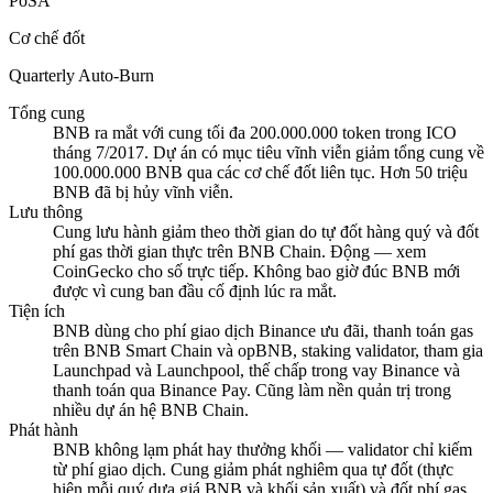
PoSA
Cơ chế đốt
Quarterly Auto-Burn
Tổng cung
BNB ra mắt với cung tối đa 200.000.000 token trong ICO
tháng 7/2017. Dự án có mục tiêu vĩnh viễn giảm tổng cung về
100.000.000 BNB qua các cơ chế đốt liên tục. Hơn 50 triệu
BNB đã bị hủy vĩnh viễn.
Lưu thông
Cung lưu hành giảm theo thời gian do tự đốt hàng quý và đốt
phí gas thời gian thực trên BNB Chain. Động — xem
CoinGecko cho số trực tiếp. Không bao giờ đúc BNB mới
được vì cung ban đầu cố định lúc ra mắt.
Tiện ích
BNB dùng cho phí giao dịch Binance ưu đãi, thanh toán gas
trên BNB Smart Chain và opBNB, staking validator, tham gia
Launchpad và Launchpool, thế chấp trong vay Binance và
thanh toán qua Binance Pay. Cũng làm nền quản trị trong
nhiều dự án hệ BNB Chain.
Phát hành
BNB không lạm phát hay thưởng khối — validator chỉ kiếm
từ phí giao dịch. Cung giảm phát nghiêm qua tự đốt (thực
hiện mỗi quý dựa giá BNB và khối sản xuất) và đốt phí gas