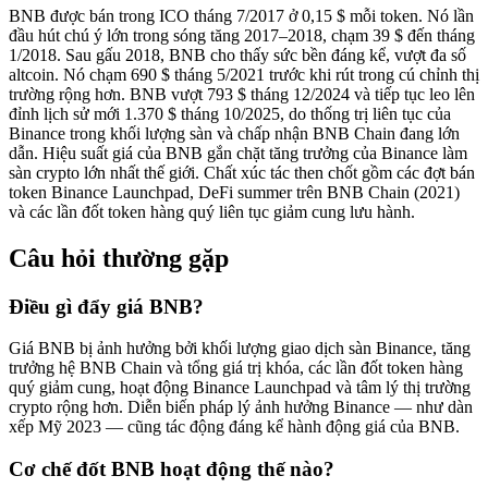
BNB được bán trong ICO tháng 7/2017 ở 0,15 $ mỗi token. Nó lần
đầu hút chú ý lớn trong sóng tăng 2017–2018, chạm 39 $ đến tháng
1/2018. Sau gấu 2018, BNB cho thấy sức bền đáng kể, vượt đa số
altcoin. Nó chạm 690 $ tháng 5/2021 trước khi rút trong cú chỉnh thị
trường rộng hơn. BNB vượt 793 $ tháng 12/2024 và tiếp tục leo lên
đỉnh lịch sử mới 1.370 $ tháng 10/2025, do thống trị liên tục của
Binance trong khối lượng sàn và chấp nhận BNB Chain đang lớn
dẫn. Hiệu suất giá của BNB gắn chặt tăng trưởng của Binance làm
sàn crypto lớn nhất thế giới. Chất xúc tác then chốt gồm các đợt bán
token Binance Launchpad, DeFi summer trên BNB Chain (2021)
và các lần đốt token hàng quý liên tục giảm cung lưu hành.
Câu hỏi thường gặp
Điều gì đẩy giá BNB?
Giá BNB bị ảnh hưởng bởi khối lượng giao dịch sàn Binance, tăng
trưởng hệ BNB Chain và tổng giá trị khóa, các lần đốt token hàng
quý giảm cung, hoạt động Binance Launchpad và tâm lý thị trường
crypto rộng hơn. Diễn biến pháp lý ảnh hưởng Binance — như dàn
xếp Mỹ 2023 — cũng tác động đáng kể hành động giá của BNB.
Cơ chế đốt BNB hoạt động thế nào?