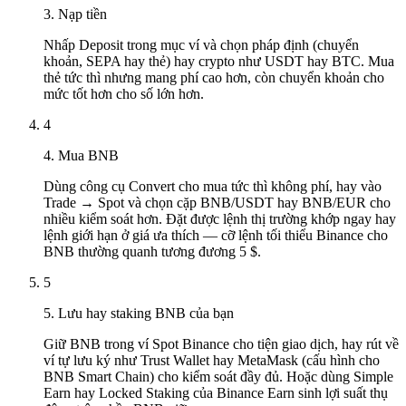
3. Nạp tiền
Nhấp Deposit trong mục ví và chọn pháp định (chuyển
khoản, SEPA hay thẻ) hay crypto như USDT hay BTC. Mua
thẻ tức thì nhưng mang phí cao hơn, còn chuyển khoản cho
mức tốt hơn cho số lớn hơn.
4
4. Mua BNB
Dùng công cụ Convert cho mua tức thì không phí, hay vào
Trade → Spot và chọn cặp BNB/USDT hay BNB/EUR cho
nhiều kiểm soát hơn. Đặt được lệnh thị trường khớp ngay hay
lệnh giới hạn ở giá ưa thích — cỡ lệnh tối thiểu Binance cho
BNB thường quanh tương đương 5 $.
5
5. Lưu hay staking BNB của bạn
Giữ BNB trong ví Spot Binance cho tiện giao dịch, hay rút về
ví tự lưu ký như Trust Wallet hay MetaMask (cấu hình cho
BNB Smart Chain) cho kiểm soát đầy đủ. Hoặc dùng Simple
Earn hay Locked Staking của Binance Earn sinh lợi suất thụ