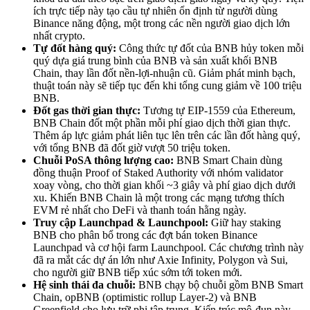
ích trực tiếp này tạo cầu tự nhiên ổn định từ người dùng
Binance năng động, một trong các nền người giao dịch lớn
nhất crypto.
Tự đốt hàng quý:
Công thức tự đốt của BNB hủy token mỗi
quý dựa giá trung bình của BNB và sản xuất khối BNB
Chain, thay lần đốt nền-lợi-nhuận cũ. Giảm phát minh bạch,
thuật toán này sẽ tiếp tục đến khi tổng cung giảm về 100 triệu
BNB.
Đốt gas thời gian thực:
Tương tự EIP-1559 của Ethereum,
BNB Chain đốt một phần mỗi phí giao dịch thời gian thực.
Thêm áp lực giảm phát liên tục lên trên các lần đốt hàng quý,
với tổng BNB đã đốt giờ vượt 50 triệu token.
Chuỗi PoSA thông lượng cao:
BNB Smart Chain dùng
đồng thuận Proof of Staked Authority với nhóm validator
xoay vòng, cho thời gian khối ~3 giây và phí giao dịch dưới
xu. Khiến BNB Chain là một trong các mạng tương thích
EVM rẻ nhất cho DeFi và thanh toán hằng ngày.
Truy cập Launchpad & Launchpool:
Giữ hay staking
BNB cho phân bổ trong các đợt bán token Binance
Launchpad và cơ hội farm Launchpool. Các chương trình này
đã ra mắt các dự án lớn như Axie Infinity, Polygon và Sui,
cho người giữ BNB tiếp xúc sớm tới token mới.
Hệ sinh thái đa chuỗi:
BNB chạy bộ chuỗi gồm BNB Smart
Chain, opBNB (optimistic rollup Layer-2) và BNB
Greenfield cho lưu trữ phi tập trung. Kiến trúc mô-đun này