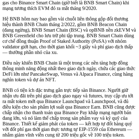
gas cho Binance Smart Chain (giờ biết là BNB Smart Chain) khi
mạng tương thích EVM đó ra mắt tháng 9/2020.
Hệ BNB hôm nay bao gồm vài chuỗi liên thông gộp đổi thương
hiệu thành BNB Chain tháng 2/2022, gồm BNB Beacon Chain
(đang ngừng), BNB Smart Chain (BSC) và opBNB nền zkEVM và
BNB Greenfield cho lưu trữ phi tập trung. BNB Smart Chain dùng
cơ chế đồng thuận Proof of Staked Authority (PoSA) với nhóm
validator giới hạn, cho thời gian khối ~3 giây và phí giao dịch thấp
— thường phần nhỏ của xu.
Điều này khiến BNB Chain là một trong các nền tảng hợp đồng
thông minh năng động nhất theo giao dịch ngày, chứa các giao thức
DeFi lớn như PancakeSwap, Venus và Alpaca Finance, cùng hàng
nghìn token và dự án NFT.
BNB có tiện ích đặc trưng gắn trực tiếp sàn Binance. Người giữ
nhận ưu đãi trên phí giao dịch giao ngay và futures, truy cập ưu tới
ra mắt token mới qua Binance Launchpad và Launchpool, và đủ
điều kiện cho sản phẩm lợi suất qua Binance Earn. BNB cũng được
chấp nhận cho thanh toán qua Binance Pay khắp mạng người bán
đang lớn, và nó làm thế chấp trong sản phẩm vay và ký quỹ của
Binance. Thiết kế giảm phát của token — kết hợp tự đốt hàng quý
với đốt phí gas thời gian thực tương tự EIP-1559 của Ethereum —
nhắm giảm vĩnh viễn cung từ 200 triệu gốc về 100 triệu token.