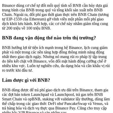
Binance dùng cơ chế tự đốt mỗi quý tính số BNB cần hủy dựa giá
trung bình của BNB trong quý và tổng khối sản xuất trên BNB
Chain. Ngoài ra, đốt phí gas thời gian thực trên BNB Chain (tương
tự EIP-1559 của Ethereum) gỡ vĩnh viễn một phần mỗi phí giao
dịch khỏi lưu hành. Kết hợp, các cơ chế này nhắm giảm tổng cung
từ 200 triệu về 100 triệu BNB.
BNB đang vận động thế nào trên thị trường?
BNB hưởng lợi từ tiện ích mạnh trong hệ Binance, lịch cung giảm
phát và một trong các nền tảng hợp đồng thông minh năng động
nhất theo giao dịch ngày. Nhưng nó mang rủi ro pháp lý tập trung
do liên kết chặt với Binance, vốn đối mặt hành động cưỡng chế ở
nhiều khu vực. Luôn tự nghiên cứu, đa dạng hóa và cân khẩu vị rủi
ro trước khi đầu tư.
Làm được gì với BNB?
BNB dùng được để trả phí giao dịch ưu đãi trên Binance, tham gia
các đợt bán token Launchpad và Launchpool, trả gas trên BNB
Smart Chain và opBNB, staking với validator lấy thưởng, dùng làm
thế chấp trong các giao thức DeFi như PancakeSwap và Venus, và
trả hàng hóa và dịch vụ thực qua Binance Pay. Cũng cho truy cập
nhiều bậc VIP Binance và sản phẩm vay.