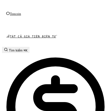
Toncoin
TẤT CẢ GIÁ TIỀN ĐIỆN TỬ
Tìm kiếm
⌘K