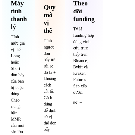
Máy
Theo
Quy
tính
dõi
mô
thanh
funding
vị
lý
thế
Tỷ lệ
funding hợp
Tính
Tính
đồng vĩnh
mức giá
ngược
cửu trực
vị thế
đòn
tiếp trên
Long
bẩy từ
Binance,
hoặc
rủi ro
Bybit và
Short
đô la +
Kraken
đòn bẩy
khoảng
Futures.
của bạn
cách
Sắp xếp
bị buộc
cắt lỗ.
được.
đóng.
Cách
Chéo +
mở →
đúng
riêng,
để định
bậc
cỡ vị
MMR
thế đòn
của mọi
bẩy.
sàn lớn.