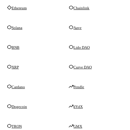
Ethereum
Chainlink
Solana
Aave
BNB
Lido DAO
XRP
Curve DAO
Cardano
Pendle
Dogecoin
dYdX
TRON
GMX