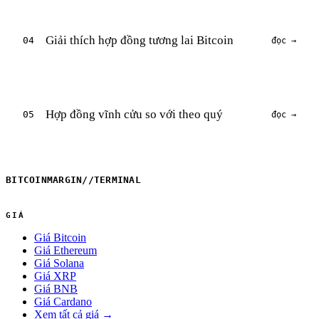
Giải thích hợp đồng tương lai Bitcoin
04
đọc →
Hợp đồng vĩnh cửu so với theo quý
05
đọc →
BITCOINMARGIN
//
TERMINAL
GIÁ
Giá Bitcoin
Giá Ethereum
Giá Solana
Giá XRP
Giá BNB
Giá Cardano
Xem tất cả giá →