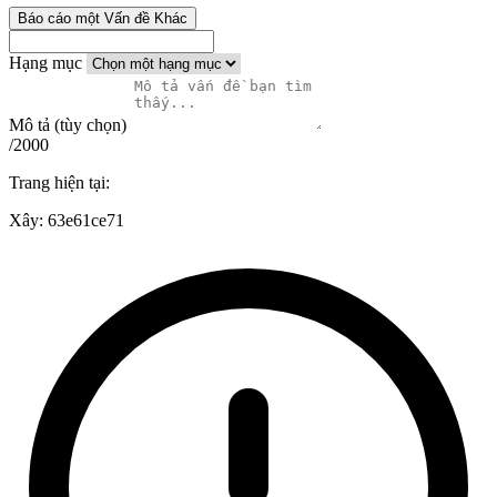
Báo cáo một Vấn đề Khác
Hạng mục
Mô tả (tùy chọn)
/2000
Trang hiện tại:
Xây:
63e61ce71