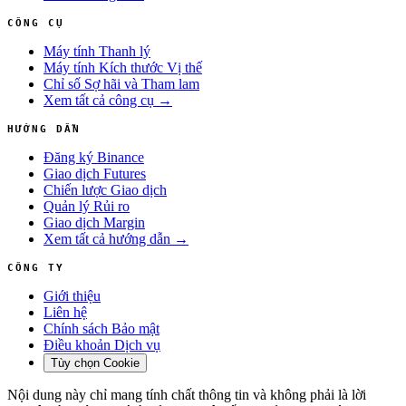
CÔNG CỤ
Máy tính Thanh lý
Máy tính Kích thước Vị thế
Chỉ số Sợ hãi và Tham lam
Xem tất cả công cụ →
HƯỚNG DẪN
Đăng ký Binance
Giao dịch Futures
Chiến lược Giao dịch
Quản lý Rủi ro
Giao dịch Margin
Xem tất cả hướng dẫn →
CÔNG TY
Giới thiệu
Liên hệ
Chính sách Bảo mật
Điều khoản Dịch vụ
Tùy chọn Cookie
Nội dung này chỉ mang tính chất thông tin và không phải là lời