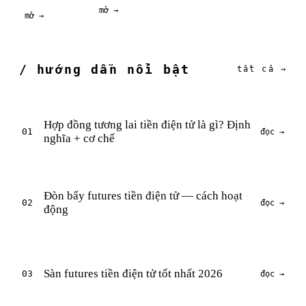
mở →
mở →
/ hướng dẫn nổi bật
tất cả →
Hợp đồng tương lai tiền điện tử là gì? Định
01
đọc →
nghĩa + cơ chế
Đòn bẩy futures tiền điện tử — cách hoạt
02
đọc →
động
Sàn futures tiền điện tử tốt nhất 2026
03
đọc →