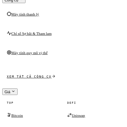
Công cụ
Máy tính thanh lý
Chỉ số Sợ hãi & Tham lam
Máy tính quy mô vị thế
XEM TẤT CẢ CÔNG CỤ
Giá
TOP
DEFI
Bitcoin
Uniswap