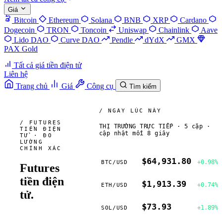
Giá
Bitcoin
Ethereum
Solana
BNB
XRP
Cardano
Dogecoin
TRON
Toncoin
Uniswap
Chainlink
Aave
Lido DAO
Curve DAO
Pendle
dYdX
GMX
PAX Gold
Tất cả giá tiền điện tử
Liên hệ
Trang chủ
Giá
Công cụ
Tìm kiếm
/ NGAY LÚC NÀY
/ FUTURES
THỊ TRƯỜNG TRỰC TIẾP · 5 cặp ·
TIỀN ĐIỆN
cập nhật mỗi 8 giây
TỬ · ĐO
LƯỜNG
CHÍNH XÁC
$64,931.80
+0.98%
BTC
/
USD
Futures
tiền điện
$1,913.39
+0.74%
ETH
/
USD
tử.
Toán học
$73.93
+1.89%
SOL
/
USD
trước