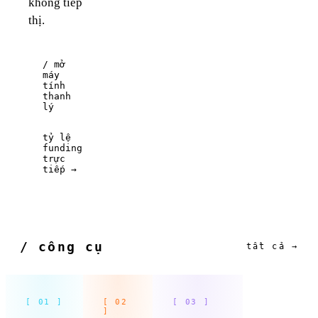
không tiếp
thị.
/ mở
máy
tính
thanh
lý
tỷ lệ
funding
trực
tiếp →
/ công cụ
tất cả →
[ 01 ]
[ 02
[ 03 ]
]