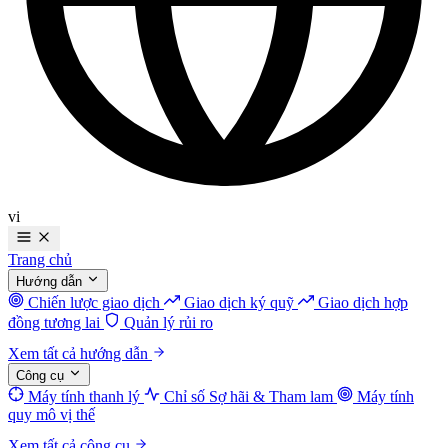
vi
Trang chủ
Hướng dẫn
Chiến lược giao dịch
Giao dịch ký quỹ
Giao dịch hợp
đồng tương lai
Quản lý rủi ro
Xem tất cả hướng dẫn
Công cụ
Máy tính thanh lý
Chỉ số Sợ hãi & Tham lam
Máy tính
quy mô vị thế
Xem tất cả công cụ