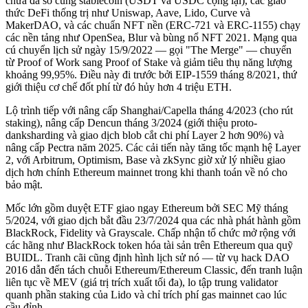
chứa đa số cung stablecoin (USDT và USDC cộng lại), các giao
thức DeFi thống trị như Uniswap, Aave, Lido, Curve và
MakerDAO, và các chuẩn NFT nền (ERC-721 và ERC-1155) chạy
các nền tảng như OpenSea, Blur và bùng nổ NFT 2021. Mạng qua
cú chuyển lịch sử ngày 15/9/2022 — gọi "The Merge" — chuyển
từ Proof of Work sang Proof of Stake và giảm tiêu thụ năng lượng
khoảng 99,95%. Điều này đi trước bởi EIP-1559 tháng 8/2021, thứ
giới thiệu cơ chế đốt phí từ đó hủy hơn 4 triệu ETH.
Lộ trình tiếp với nâng cấp Shanghai/Capella tháng 4/2023 (cho rút
staking), nâng cấp Dencun tháng 3/2024 (giới thiệu proto-
danksharding và giao dịch blob cắt chi phí Layer 2 hơn 90%) và
nâng cấp Pectra năm 2025. Các cải tiến này tăng tốc mạnh hệ Layer
2, với Arbitrum, Optimism, Base và zkSync giờ xử lý nhiều giao
dịch hơn chính Ethereum mainnet trong khi thanh toán về nó cho
bảo mật.
Mốc lớn gồm duyệt ETF giao ngay Ethereum bởi SEC Mỹ tháng
5/2024, với giao dịch bắt đầu 23/7/2024 qua các nhà phát hành gồm
BlackRock, Fidelity và Grayscale. Chấp nhận tổ chức mở rộng với
các hãng như BlackRock token hóa tài sản trên Ethereum qua quỹ
BUIDL. Tranh cãi cũng định hình lịch sử nó — từ vụ hack DAO
2016 dẫn đến tách chuỗi Ethereum/Ethereum Classic, đến tranh luận
liên tục về MEV (giá trị trích xuất tối đa), lo tập trung validator
quanh phần staking của Lido và chỉ trích phí gas mainnet cao lúc
cầu đỉnh.