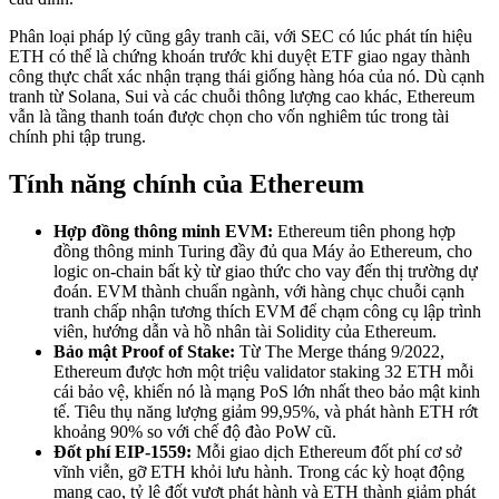
Phân loại pháp lý cũng gây tranh cãi, với SEC có lúc phát tín hiệu
ETH có thể là chứng khoán trước khi duyệt ETF giao ngay thành
công thực chất xác nhận trạng thái giống hàng hóa của nó. Dù cạnh
tranh từ Solana, Sui và các chuỗi thông lượng cao khác, Ethereum
vẫn là tầng thanh toán được chọn cho vốn nghiêm túc trong tài
chính phi tập trung.
Tính năng chính của Ethereum
Hợp đồng thông minh EVM:
Ethereum tiên phong hợp
đồng thông minh Turing đầy đủ qua Máy ảo Ethereum, cho
logic on-chain bất kỳ từ giao thức cho vay đến thị trường dự
đoán. EVM thành chuẩn ngành, với hàng chục chuỗi cạnh
tranh chấp nhận tương thích EVM để chạm công cụ lập trình
viên, hướng dẫn và hồ nhân tài Solidity của Ethereum.
Bảo mật Proof of Stake:
Từ The Merge tháng 9/2022,
Ethereum được hơn một triệu validator staking 32 ETH mỗi
cái bảo vệ, khiến nó là mạng PoS lớn nhất theo bảo mật kinh
tế. Tiêu thụ năng lượng giảm 99,95%, và phát hành ETH rớt
khoảng 90% so với chế độ đào PoW cũ.
Đốt phí EIP-1559:
Mỗi giao dịch Ethereum đốt phí cơ sở
vĩnh viễn, gỡ ETH khỏi lưu hành. Trong các kỳ hoạt động
mạng cao, tỷ lệ đốt vượt phát hành và ETH thành giảm phát