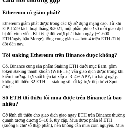
Ethereum có giảm phát?
Ethereum giảm phát được trong các kỳ sử dụng mạng cao. Từ khi
EIP-1559 kích hoạt tháng 8/2021, một phần phí cơ sở mỗi giao dịch
bị đốt vĩnh viễn. Khi tỷ lệ đốt vượt phát hành ngày (~1.600
ETH/ngày hậu Merge), tổng cung giảm — hơn 4 triệu ETH đã bị
đốt đến nay.
Tôi staking Ethereum trên Binance được không?
Có. Binance cung sản phẩm Staking ETH dưới mục Earn, gồm
token staking thanh khoản (WBETH) vẫn giao dịch được trong khi
kiếm thưởng. Lợi suất hiện tại xấp xỉ 3–4% APY, trả hàng ngày,
không tối thiểu 32 ETH — staking số bất kỳ trực tiếp từ ví Spot
được.
Số ETH tối thiểu tôi mua được trên Binance là bao
nhiêu?
Cỡ lệnh tối thiểu cho giao dịch giao ngay ETH trên Binance thường
quanh tương đương 5–10 $, tùy cặp. Mua được phần lẻ ETH
(xuống 8 chữ số thập phân), nên không cần mua coin nguyên. Mua