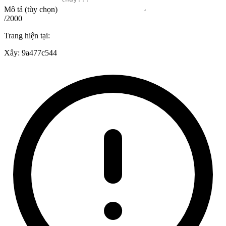
Mô tả (tùy chọn)
/2000
Trang hiện tại:
Xây:
9a477c544