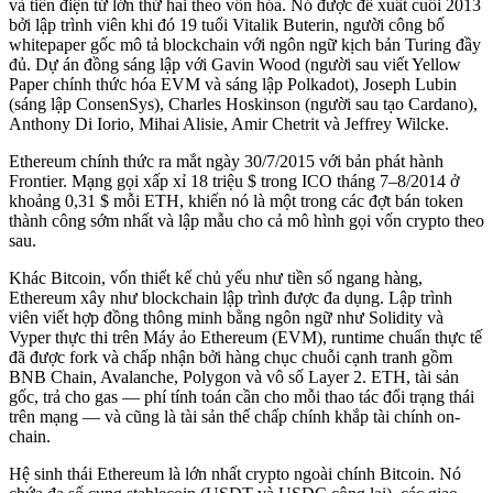
và tiền điện tử lớn thứ hai theo vốn hóa. Nó được đề xuất cuối 2013
bởi lập trình viên khi đó 19 tuổi Vitalik Buterin, người công bố
whitepaper gốc mô tả blockchain với ngôn ngữ kịch bản Turing đầy
đủ. Dự án đồng sáng lập với Gavin Wood (người sau viết Yellow
Paper chính thức hóa EVM và sáng lập Polkadot), Joseph Lubin
(sáng lập ConsenSys), Charles Hoskinson (người sau tạo Cardano),
Anthony Di Iorio, Mihai Alisie, Amir Chetrit và Jeffrey Wilcke.
Ethereum chính thức ra mắt ngày 30/7/2015 với bản phát hành
Frontier. Mạng gọi xấp xỉ 18 triệu $ trong ICO tháng 7–8/2014 ở
khoảng 0,31 $ mỗi ETH, khiến nó là một trong các đợt bán token
thành công sớm nhất và lập mẫu cho cả mô hình gọi vốn crypto theo
sau.
Khác Bitcoin, vốn thiết kế chủ yếu như tiền số ngang hàng,
Ethereum xây như blockchain lập trình được đa dụng. Lập trình
viên viết hợp đồng thông minh bằng ngôn ngữ như Solidity và
Vyper thực thi trên Máy ảo Ethereum (EVM), runtime chuẩn thực tế
đã được fork và chấp nhận bởi hàng chục chuỗi cạnh tranh gồm
BNB Chain, Avalanche, Polygon và vô số Layer 2. ETH, tài sản
gốc, trả cho gas — phí tính toán cần cho mỗi thao tác đổi trạng thái
trên mạng — và cũng là tài sản thế chấp chính khắp tài chính on-
chain.
Hệ sinh thái Ethereum là lớn nhất crypto ngoài chính Bitcoin. Nó