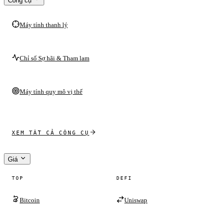
Công cụ
Máy tính thanh lý
Chỉ số Sợ hãi & Tham lam
Máy tính quy mô vị thế
XEM TẤT CẢ CÔNG CỤ
Giá
TOP
DEFI
Bitcoin
Uniswap