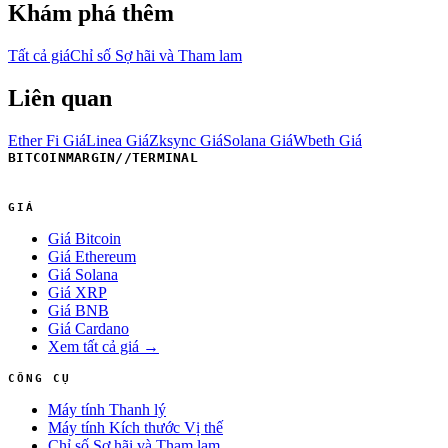
Khám phá thêm
Tất cả giá
Chỉ số Sợ hãi và Tham lam
Liên quan
Ether Fi Giá
Linea Giá
Zksync Giá
Solana Giá
Wbeth Giá
BITCOINMARGIN
//
TERMINAL
GIÁ
Giá Bitcoin
Giá Ethereum
Giá Solana
Giá XRP
Giá BNB
Giá Cardano
Xem tất cả giá →
CÔNG CỤ
Máy tính Thanh lý
Máy tính Kích thước Vị thế
Chỉ số Sợ hãi và Tham lam