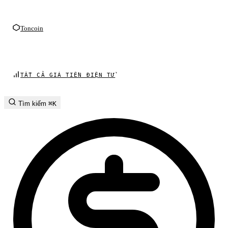
Toncoin
TẤT CẢ GIÁ TIỀN ĐIỆN TỬ
Tìm kiếm
⌘K