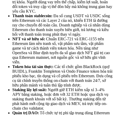
trị khóa. Người dùng vay trên thế chấp, kiếm lợi suất, hoán
đổi token và truy cập vị thế đòn bẩy mà không trung gian hay
yêu cầu KYC.
Thanh toán stablecoin:
Đa số cung USDT và USDC sống
trên Ethereum và các Layer 2 của nó, khiến ETH là đường
ray cho chuyển đô toàn cầu. Doanh nghiệp và cá nhân dùng
Ethereum cho thanh toán xuyên biên giới, trả lương và kiều
hối với thanh toán trong phút thay vì ngày.
NFT và sở hữu số:
Chuẩn ERC-721 và ERC-1155 trên
Ethereum làm nền tranh số, vật phẩm sưu tầm, vật phẩm
game và tư cách thành viên token hóa. Nền tảng như
OpenSea và Blur định tuyến đa số giao dịch NFT giá trị cao
qua Ethereum mainnet, nơi nguồn gốc và sở hữu ghi vĩnh
viễn.
Token hóa tài sản thực:
Các tổ chức gồm BlackRock (quỹ
BUIDL), Franklin Templeton và Ondo Finance token hóa trái
phiếu kho bạc, tín dụng và cổ phiếu trên Ethereum. Đưa công
cụ tài chính truyền thống on-chain với thanh toán 24/7, sở
hữu phân mảnh và tuân thủ lập trình được.
Staking lấy lợi suất:
Người giữ ETH kiếm xấp xỉ 3–4%
APY bằng staking, hoặc đơn với 32 ETH hoặc qua dịch vụ
staking thanh khoản với số bất kỳ. Thưởng staking đến từ
phát hành mới cộng tip giao dịch và MEV, trả trực tiếp on-
chain cho validator.
Quản trị DAO:
Tổ chức tự trị phi tập trung dùng Ethereum