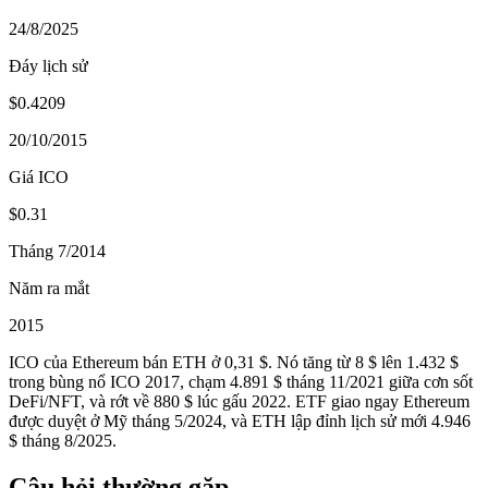
24/8/2025
Đáy lịch sử
$0.4209
20/10/2015
Giá ICO
$0.31
Tháng 7/2014
Năm ra mắt
2015
ICO của Ethereum bán ETH ở 0,31 $. Nó tăng từ 8 $ lên 1.432 $
trong bùng nổ ICO 2017, chạm 4.891 $ tháng 11/2021 giữa cơn sốt
DeFi/NFT, và rớt về 880 $ lúc gấu 2022. ETF giao ngay Ethereum
được duyệt ở Mỹ tháng 5/2024, và ETH lập đỉnh lịch sử mới 4.946
$ tháng 8/2025.
Câu hỏi thường gặp