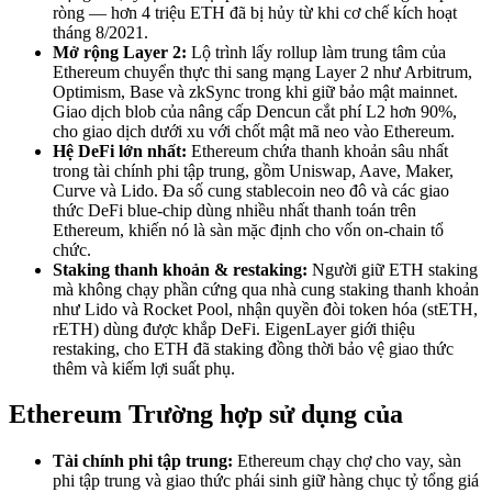
ròng — hơn 4 triệu ETH đã bị hủy từ khi cơ chế kích hoạt
tháng 8/2021.
Mở rộng Layer 2:
Lộ trình lấy rollup làm trung tâm của
Ethereum chuyển thực thi sang mạng Layer 2 như Arbitrum,
Optimism, Base và zkSync trong khi giữ bảo mật mainnet.
Giao dịch blob của nâng cấp Dencun cắt phí L2 hơn 90%,
cho giao dịch dưới xu với chốt mật mã neo vào Ethereum.
Hệ DeFi lớn nhất:
Ethereum chứa thanh khoản sâu nhất
trong tài chính phi tập trung, gồm Uniswap, Aave, Maker,
Curve và Lido. Đa số cung stablecoin neo đô và các giao
thức DeFi blue-chip dùng nhiều nhất thanh toán trên
Ethereum, khiến nó là sàn mặc định cho vốn on-chain tổ
chức.
Staking thanh khoản & restaking:
Người giữ ETH staking
mà không chạy phần cứng qua nhà cung staking thanh khoản
như Lido và Rocket Pool, nhận quyền đòi token hóa (stETH,
rETH) dùng được khắp DeFi. EigenLayer giới thiệu
restaking, cho ETH đã staking đồng thời bảo vệ giao thức
thêm và kiếm lợi suất phụ.
Ethereum Trường hợp sử dụng của
Tài chính phi tập trung:
Ethereum chạy chợ cho vay, sàn
phi tập trung và giao thức phái sinh giữ hàng chục tỷ tổng giá