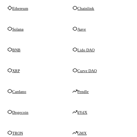
Ethereum
Chainlink
Solana
Aave
BNB
Lido DAO
XRP
Curve DAO
Cardano
Pendle
Dogecoin
dYdX
TRON
GMX