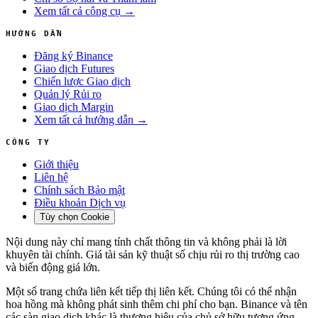
Xem tất cả công cụ →
HƯỚNG DẪN
Đăng ký Binance
Giao dịch Futures
Chiến lược Giao dịch
Quản lý Rủi ro
Giao dịch Margin
Xem tất cả hướng dẫn →
CÔNG TY
Giới thiệu
Liên hệ
Chính sách Bảo mật
Điều khoản Dịch vụ
Tùy chọn Cookie
Nội dung này chỉ mang tính chất thông tin và không phải là lời
khuyên tài chính. Giá tài sản kỹ thuật số chịu rủi ro thị trường cao
và biến động giá lớn.
Một số trang chứa liên kết tiếp thị liên kết. Chúng tôi có thể nhận
hoa hồng mà không phát sinh thêm chi phí cho bạn. Binance và tên
các sàn giao dịch khác là thương hiệu của chủ sở hữu tương ứng.