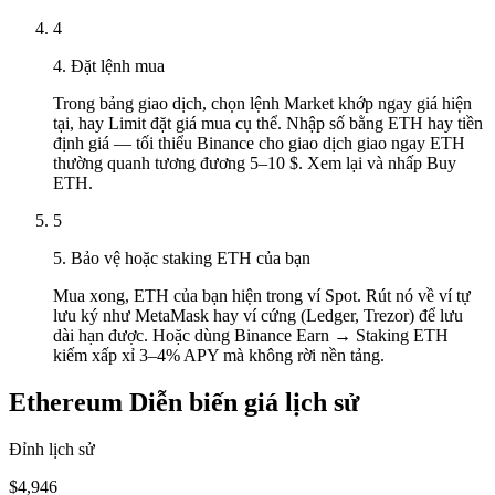
4
4. Đặt lệnh mua
Trong bảng giao dịch, chọn lệnh Market khớp ngay giá hiện
tại, hay Limit đặt giá mua cụ thể. Nhập số bằng ETH hay tiền
định giá — tối thiểu Binance cho giao dịch giao ngay ETH
thường quanh tương đương 5–10 $. Xem lại và nhấp Buy
ETH.
5
5. Bảo vệ hoặc staking ETH của bạn
Mua xong, ETH của bạn hiện trong ví Spot. Rút nó về ví tự
lưu ký như MetaMask hay ví cứng (Ledger, Trezor) để lưu
dài hạn được. Hoặc dùng Binance Earn → Staking ETH
kiếm xấp xỉ 3–4% APY mà không rời nền tảng.
Ethereum Diễn biến giá lịch sử
Đỉnh lịch sử
$4,946