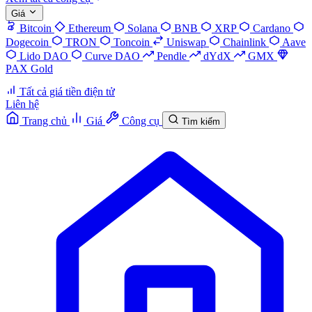
Giá
Bitcoin
Ethereum
Solana
BNB
XRP
Cardano
Dogecoin
TRON
Toncoin
Uniswap
Chainlink
Aave
Lido DAO
Curve DAO
Pendle
dYdX
GMX
PAX Gold
Tất cả giá tiền điện tử
Liên hệ
Trang chủ
Giá
Công cụ
Tìm kiếm