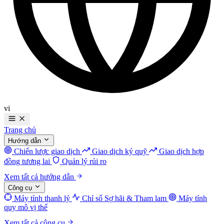
vi
Trang chủ
Hướng dẫn
Chiến lược giao dịch
Giao dịch ký quỹ
Giao dịch hợp
đồng tương lai
Quản lý rủi ro
Xem tất cả hướng dẫn
Công cụ
Máy tính thanh lý
Chỉ số Sợ hãi & Tham lam
Máy tính
quy mô vị thế
Xem tất cả công cụ