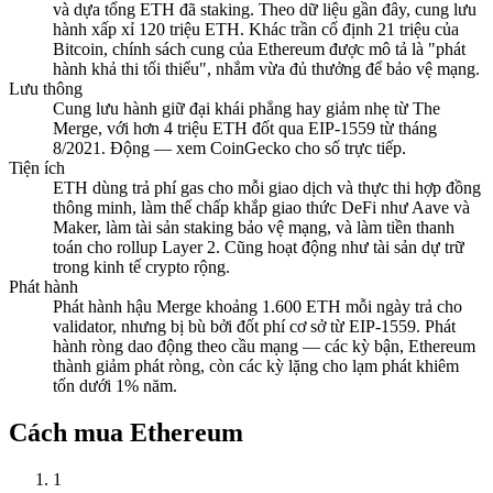
và dựa tổng ETH đã staking. Theo dữ liệu gần đây, cung lưu
hành xấp xỉ 120 triệu ETH. Khác trần cố định 21 triệu của
Bitcoin, chính sách cung của Ethereum được mô tả là "phát
hành khả thi tối thiểu", nhắm vừa đủ thưởng để bảo vệ mạng.
Lưu thông
Cung lưu hành giữ đại khái phẳng hay giảm nhẹ từ The
Merge, với hơn 4 triệu ETH đốt qua EIP-1559 từ tháng
8/2021. Động — xem CoinGecko cho số trực tiếp.
Tiện ích
ETH dùng trả phí gas cho mỗi giao dịch và thực thi hợp đồng
thông minh, làm thế chấp khắp giao thức DeFi như Aave và
Maker, làm tài sản staking bảo vệ mạng, và làm tiền thanh
toán cho rollup Layer 2. Cũng hoạt động như tài sản dự trữ
trong kinh tế crypto rộng.
Phát hành
Phát hành hậu Merge khoảng 1.600 ETH mỗi ngày trả cho
validator, nhưng bị bù bởi đốt phí cơ sở từ EIP-1559. Phát
hành ròng dao động theo cầu mạng — các kỳ bận, Ethereum
thành giảm phát ròng, còn các kỳ lặng cho lạm phát khiêm
tốn dưới 1% năm.
Cách mua Ethereum
1