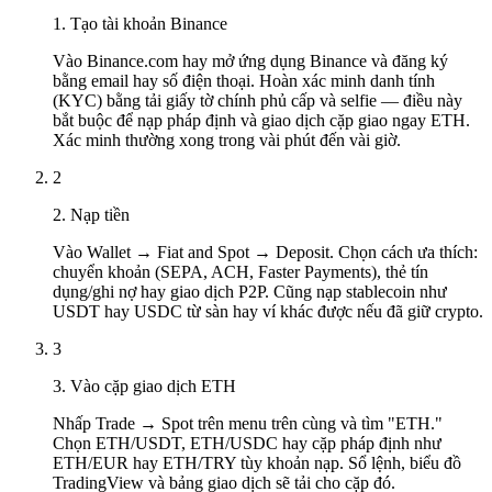
1. Tạo tài khoản Binance
Vào Binance.com hay mở ứng dụng Binance và đăng ký
bằng email hay số điện thoại. Hoàn xác minh danh tính
(KYC) bằng tải giấy tờ chính phủ cấp và selfie — điều này
bắt buộc để nạp pháp định và giao dịch cặp giao ngay ETH.
Xác minh thường xong trong vài phút đến vài giờ.
2
2. Nạp tiền
Vào Wallet → Fiat and Spot → Deposit. Chọn cách ưa thích:
chuyển khoản (SEPA, ACH, Faster Payments), thẻ tín
dụng/ghi nợ hay giao dịch P2P. Cũng nạp stablecoin như
USDT hay USDC từ sàn hay ví khác được nếu đã giữ crypto.
3
3. Vào cặp giao dịch ETH
Nhấp Trade → Spot trên menu trên cùng và tìm "ETH."
Chọn ETH/USDT, ETH/USDC hay cặp pháp định như
ETH/EUR hay ETH/TRY tùy khoản nạp. Sổ lệnh, biểu đồ
TradingView và bảng giao dịch sẽ tải cho cặp đó.