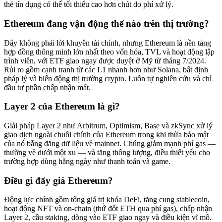
thẻ tín dụng có thể tối thiểu cao hơn chút do phí xử lý.
Ethereum đang vận động thế nào trên thị trường?
Đây không phải lời khuyên tài chính, nhưng Ethereum là nền tảng
hợp đồng thông minh lớn nhất theo vốn hóa, TVL và hoạt động lập
trình viên, với ETF giao ngay được duyệt ở Mỹ từ tháng 7/2024.
Rủi ro gồm cạnh tranh từ các L1 nhanh hơn như Solana, bất định
pháp lý và biến động thị trường crypto. Luôn tự nghiên cứu và chỉ
đầu tư phần chấp nhận mất.
Layer 2 của Ethereum là gì?
Giải pháp Layer 2 như Arbitrum, Optimism, Base và zkSync xử lý
giao dịch ngoài chuỗi chính của Ethereum trong khi thừa bảo mật
của nó bằng đăng dữ liệu về mainnet. Chúng giảm mạnh phí gas —
thường về dưới một xu — và tăng thông lượng, điều thiết yếu cho
trường hợp dùng hằng ngày như thanh toán và game.
Điều gì đẩy giá Ethereum?
Động lực chính gồm tổng giá trị khóa DeFi, tăng cung stablecoin,
hoạt động NFT và on-chain (thứ đốt ETH qua phí gas), chấp nhận
Layer 2, cầu staking, dòng vào ETF giao ngay và điều kiện vĩ mô.