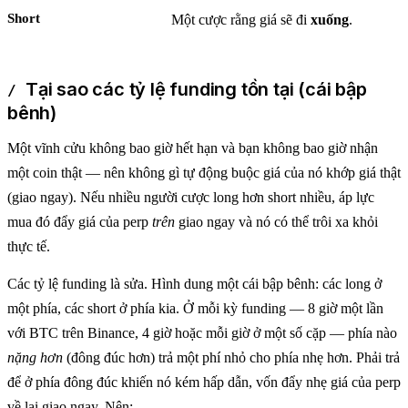
Short
Một cược rằng giá sẽ đi
xuống
.
Tại sao các tỷ lệ funding tồn tại (cái bập
bênh)
Một vĩnh cửu không bao giờ hết hạn và bạn không bao giờ nhận
một coin thật — nên không gì tự động buộc giá của nó khớp giá thật
(giao ngay). Nếu nhiều người cược long hơn short nhiều, áp lực
mua đó đẩy giá của perp
trên
giao ngay và nó có thể trôi xa khỏi
thực tế.
Các tỷ lệ funding là sửa. Hình dung một cái bập bênh: các long ở
một phía, các short ở phía kia. Ở mỗi kỳ funding — 8 giờ một lần
với BTC trên Binance, 4 giờ hoặc mỗi giờ ở một số cặp — phía nào
nặng hơn
(đông đúc hơn) trả một phí nhỏ cho phía nhẹ hơn. Phải trả
để ở phía đông đúc khiến nó kém hấp dẫn, vốn đẩy nhẹ giá của perp
về lại giao ngay. Nên: