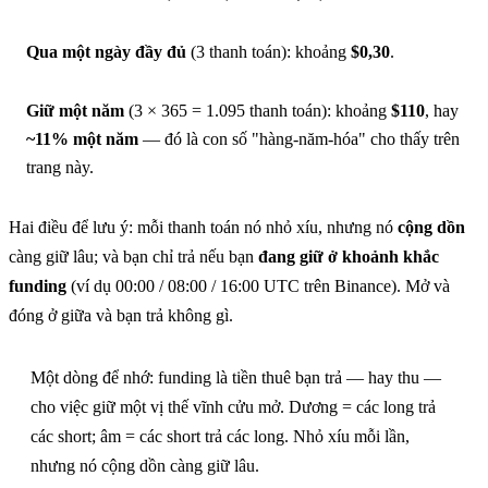
Qua một ngày đầy đủ
(3 thanh toán): khoảng
$0,30
.
Giữ một năm
(3 × 365 = 1.095 thanh toán): khoảng
$110
, hay
~11% một năm
— đó là con số "hàng-năm-hóa" cho thấy trên
trang này.
Hai điều để lưu ý: mỗi thanh toán nó nhỏ xíu, nhưng nó
cộng dồn
càng giữ lâu; và bạn chỉ trả nếu bạn
đang giữ ở khoảnh khắc
funding
(ví dụ 00:00 / 08:00 / 16:00 UTC trên Binance). Mở và
đóng ở giữa và bạn trả không gì.
Một dòng để nhớ:
funding là tiền thuê bạn trả — hay thu —
cho việc giữ một vị thế vĩnh cửu mở. Dương = các long trả
các short; âm = các short trả các long. Nhỏ xíu mỗi lần,
nhưng nó cộng dồn càng giữ lâu.