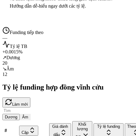
Hướng dẫn dễ-hiểu ngay dưới các tỷ lệ.
Funding tiếp theo
—
Tỷ lệ TB
+0.0015%
↗
Dương
20
↘
Âm
12
Tỷ lệ funding hợp đồng vĩnh cửu
Làm mới
Dương
Âm
Khối
Giá đánh
Tỷ lệ funding
Theo
lượng
#
Cặp
dấu