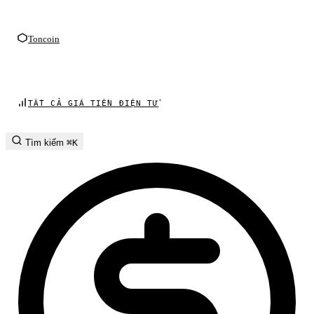
Toncoin
TẤT CẢ GIÁ TIỀN ĐIỆN TỬ
Tìm kiếm
⌘K