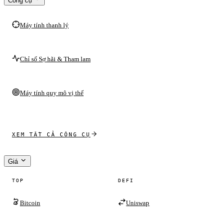
Công cụ
Máy tính thanh lý
Chỉ số Sợ hãi & Tham lam
Máy tính quy mô vị thế
XEM TẤT CẢ CÔNG CỤ
Giá
TOP
DEFI
Bitcoin
Uniswap