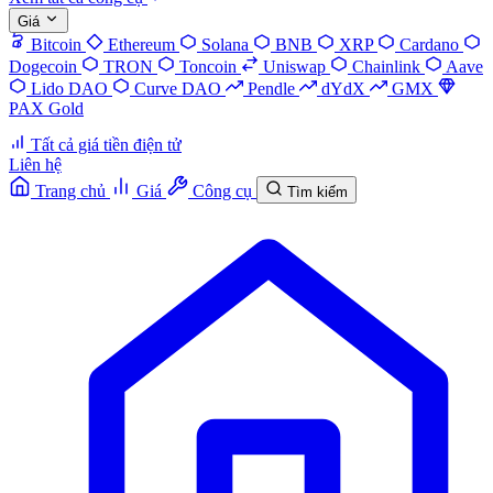
Giá
Bitcoin
Ethereum
Solana
BNB
XRP
Cardano
Dogecoin
TRON
Toncoin
Uniswap
Chainlink
Aave
Lido DAO
Curve DAO
Pendle
dYdX
GMX
PAX Gold
Tất cả giá tiền điện tử
Liên hệ
Trang chủ
Giá
Công cụ
Tìm kiếm