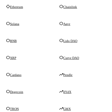
Ethereum
Chainlink
Solana
Aave
BNB
Lido DAO
XRP
Curve DAO
Cardano
Pendle
Dogecoin
dYdX
TRON
GMX