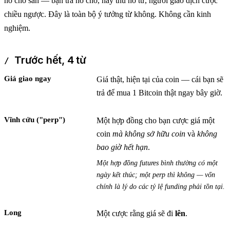
nó cho sàn — bạn trả nó cho, hay thu nó từ, người giao dịch cược
chiều ngược. Đây là toàn bộ ý tưởng từ không. Không cần kinh
nghiệm.
Trước hết, 4 từ
Giá giao ngay
Giá thật, hiện tại của coin — cái bạn sẽ
trả để mua 1 Bitcoin thật ngay bây giờ.
Vĩnh cửu ("perp")
Một hợp đồng cho bạn cược giá một
coin
mà không sở hữu coin
và
không
bao giờ hết hạn
.
Một hợp đồng futures bình thường có một
ngày kết thúc; một perp thì không — vốn
chính là lý do các tỷ lệ funding phải tồn tại.
Long
Một cược rằng giá sẽ đi
lên
.