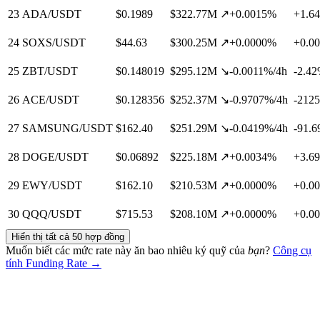
23
ADA/USDT
$
0.1989
$
322.77M
↗
+
0.0015
%
+
1.64
24
SOXS/USDT
$
44.63
$
300.25M
↗
+
0.0000
%
+
0.00
25
ZBT/USDT
$
0.148019
$
295.12M
↘
-0.0011
%
/
4
h
-2.42
26
ACE/USDT
$
0.128356
$
252.37M
↘
-0.9707
%
/
4
h
-2125
27
SAMSUNG/USDT
$
162.40
$
251.29M
↘
-0.0419
%
/
4
h
-91.6
28
DOGE/USDT
$
0.06892
$
225.18M
↗
+
0.0034
%
+
3.69
29
EWY/USDT
$
162.10
$
210.53M
↗
+
0.0000
%
+
0.00
30
QQQ/USDT
$
715.53
$
208.10M
↗
+
0.0000
%
+
0.00
Hiển thị tất cả 50 hợp đồng
Muốn biết các mức rate này ăn bao nhiêu ký quỹ của
bạn
?
Công cụ
tính Funding Rate →