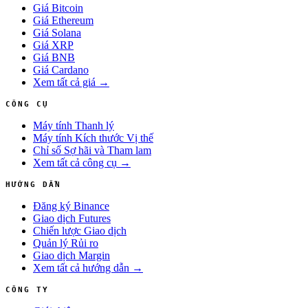
Giá Bitcoin
Giá Ethereum
Giá Solana
Giá XRP
Giá BNB
Giá Cardano
Xem tất cả giá →
CÔNG CỤ
Máy tính Thanh lý
Máy tính Kích thước Vị thế
Chỉ số Sợ hãi và Tham lam
Xem tất cả công cụ →
HƯỚNG DẪN
Đăng ký Binance
Giao dịch Futures
Chiến lược Giao dịch
Quản lý Rủi ro
Giao dịch Margin
Xem tất cả hướng dẫn →
CÔNG TY