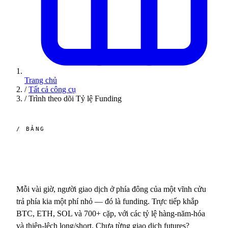
Trang chủ
/
Tất cả công cụ
/
Trình theo dõi Tỷ lệ Funding
/ BẢNG
Các tỷ lệ funding,
trực
tiếp.
Mỗi vài giờ, người giao dịch ở phía đông của một vĩnh cửu
trả phía kia một phí nhỏ — đó là funding. Trực tiếp khắp
BTC, ETH, SOL và 700+ cặp, với các tỷ lệ hàng-năm-hóa
và thiên-lệch long/short. Chưa từng giao dịch futures?