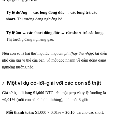
Tỷ lệ dương → các long đông đúc → các long trả các
short.
Thị trường đang nghiêng bò.
Tỷ lệ âm → các short đông đúc → các short trả các long.
Thị trường đang nghiêng gấu.
Nên con số là hai thứ một lúc: một
chi phí (hay thu nhập)
tái-diễn
nhỏ của giữ vị thế của bạn,
và
một đọc nhanh về đám đông đang
nghiêng hướng nào.
Một ví dụ có-lời-giải với các con số thật
Giả sử bạn đi
long $1,000
BTC trên một perp và tỷ lệ funding là
+0,01%
(một con số rất bình thường), tính mỗi 8 giờ:
Mỗi thanh toán:
$1,000 × 0,01% =
$0,10
, trả cho các short.