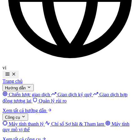
vi
Trang chủ
Hướng dẫn
Chiến lược giao dịch
Giao dịch ký quỹ
Giao dịch hợp
đồng tương lai
Quản lý rủi ro
Xem tất cả hướng dẫn
Công cụ
Máy tính thanh lý
Chỉ số Sợ hãi & Tham lam
Máy tính
quy mô vị thế
Xem tất cả công cụ