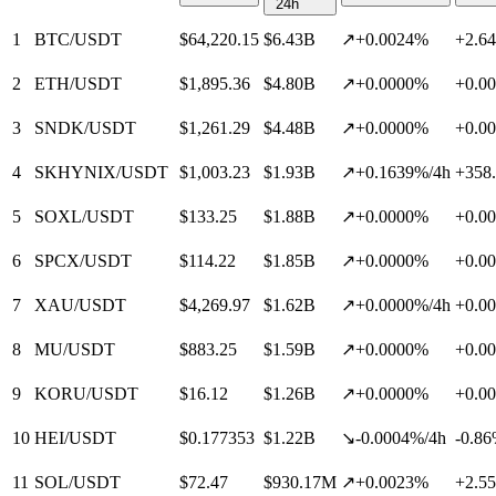
24h
1
BTC/USDT
$
64,220.15
$
6.43B
↗
+
0.0024
%
+
2.64
2
ETH/USDT
$
1,895.36
$
4.80B
↗
+
0.0000
%
+
0.00
3
SNDK/USDT
$
1,261.29
$
4.48B
↗
+
0.0000
%
+
0.00
4
SKHYNIX/USDT
$
1,003.23
$
1.93B
↗
+
0.1639
%
/
4
h
+
358
5
SOXL/USDT
$
133.25
$
1.88B
↗
+
0.0000
%
+
0.00
6
SPCX/USDT
$
114.22
$
1.85B
↗
+
0.0000
%
+
0.00
7
XAU/USDT
$
4,269.97
$
1.62B
↗
+
0.0000
%
/
4
h
+
0.00
8
MU/USDT
$
883.25
$
1.59B
↗
+
0.0000
%
+
0.00
9
KORU/USDT
$
16.12
$
1.26B
↗
+
0.0000
%
+
0.00
10
HEI/USDT
$
0.177353
$
1.22B
↘
-0.0004
%
/
4
h
-0.86
11
SOL/USDT
$
72.47
$
930.17M
↗
+
0.0023
%
+
2.55