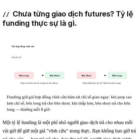
Chưa từng giao dịch futures? Tỷ lệ
funding thực sự là gì.
Giá hợp đồng vĩnh cửu
Giá chỉ số
Bên Long
Bên Short
Bên Short
Bên Long
Perp cao hơn chỉ số: Long trả cho Short
Perp thấp hơn chỉ số: Short trả cho Long
Funding giữ giá hợp đồng vĩnh cửu bám sát chỉ số giao ngay: khi perp cao
hơn chỉ số, bên long trả cho bên short; khi thấp hơn, bên short trả cho bên
long — thường mỗi 8 giờ.
Một tỷ lệ funding là một phí nhỏ người giao dịch trả
cho nhau
mỗi
vài giờ để giữ một giá "vĩnh cửu" trung thực. Bạn không bao giờ trả