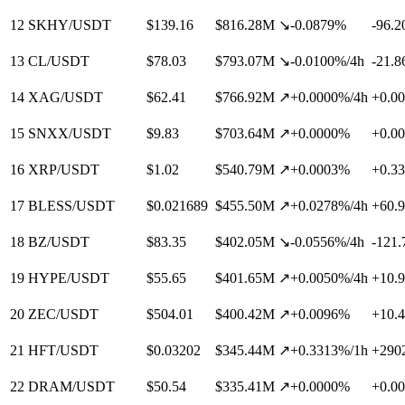
12
SKHY/USDT
$
139.16
$
816.28M
↘
-0.0879
%
-96.2
13
CL/USDT
$
78.03
$
793.07M
↘
-0.0100
%
/
4
h
-21.8
14
XAG/USDT
$
62.41
$
766.92M
↗
+
0.0000
%
/
4
h
+
0.00
15
SNXX/USDT
$
9.83
$
703.64M
↗
+
0.0000
%
+
0.00
16
XRP/USDT
$
1.02
$
540.79M
↗
+
0.0003
%
+
0.33
17
BLESS/USDT
$
0.021689
$
455.50M
↗
+
0.0278
%
/
4
h
+
60.
18
BZ/USDT
$
83.35
$
402.05M
↘
-0.0556
%
/
4
h
-121.
19
HYPE/USDT
$
55.65
$
401.65M
↗
+
0.0050
%
/
4
h
+
10.
20
ZEC/USDT
$
504.01
$
400.42M
↗
+
0.0096
%
+
10.
21
HFT/USDT
$
0.03202
$
345.44M
↗
+
0.3313
%
/
1
h
+
290
22
DRAM/USDT
$
50.54
$
335.41M
↗
+
0.0000
%
+
0.00