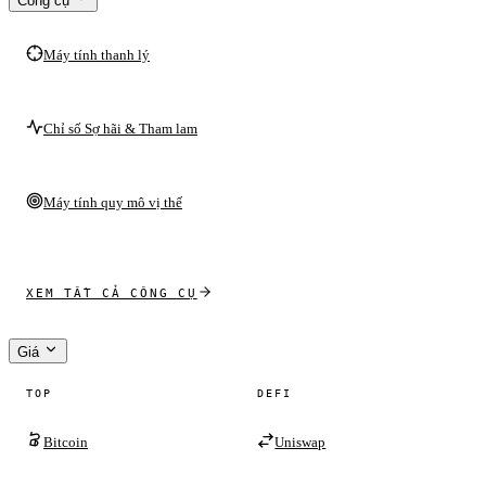
Công cụ
Máy tính thanh lý
Chỉ số Sợ hãi & Tham lam
Máy tính quy mô vị thế
XEM TẤT CẢ CÔNG CỤ
Giá
TOP
DEFI
Bitcoin
Uniswap