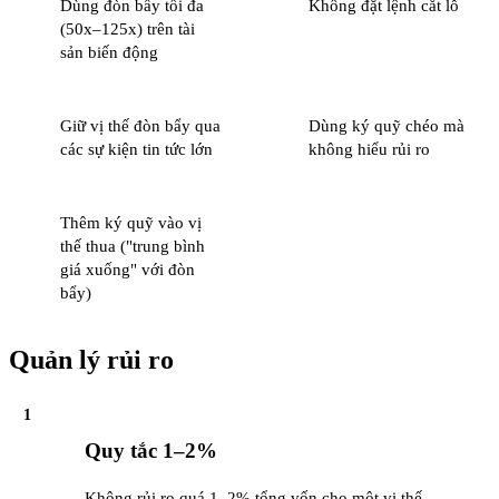
Dùng đòn bẩy tối đa
Không đặt lệnh cắt lỗ
(50x–125x) trên tài
sản biến động
Giữ vị thế đòn bẩy qua
Dùng ký quỹ chéo mà
các sự kiện tin tức lớn
không hiểu rủi ro
Thêm ký quỹ vào vị
thế thua ("trung bình
giá xuống" với đòn
bẩy)
Quản lý rủi ro
1
Quy tắc 1–2%
Không rủi ro quá 1–2% tổng vốn cho một vị thế