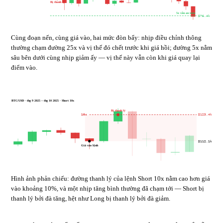
Bị thanh lý
5x vẫn an toàn
$76.4k
Cùng đoạn nến, cùng giá vào, hai mức đòn bẩy: nhịp điều chỉnh thông
thường chạm đường 25x và vị thế đó chết trước khi giá hồi; đường 5x nằm
sâu bên dưới cùng nhịp giảm ấy — vị thế này vẫn còn khi giá quay lại
điểm vào.
BTC/USD · thg 9 2025 – thg 10 2025 · Short 10x
Bị thanh lý
10x
$123.4k
$112.1k
Giá vào lệnh
Hình ảnh phản chiếu: đường thanh lý của lệnh Short 10x nằm cao hơn giá
vào khoảng 10%, và một nhịp tăng bình thường đã chạm tới — Short bị
thanh lý bởi đà tăng, hệt như Long bị thanh lý bởi đà giảm.