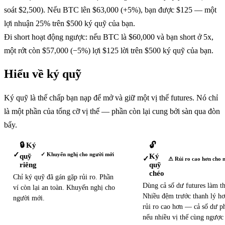
soát $2,500). Nếu BTC lên $63,000 (+5%), bạn được $125 — một
lợi nhuận 25% trên $500 ký quỹ của bạn.
Đi short hoạt động ngược: nếu BTC là $60,000 và bạn short ở 5x,
một rớt còn $57,000 (−5%) lợi $125 lời trên $500 ký quỹ của bạn.
Hiểu về ký quỹ
Ký quỹ là thế chấp bạn nạp để mở và giữ một vị thế futures. Nó chỉ
là một phần của tổng cỡ vị thế — phần còn lại cung bởi sàn qua đòn
bẩy.
🔒 Ký
🔓
✓
✓ Khuyến nghị cho người mới
quỹ
Ký
✓
⚠ Rủi ro cao hơn cho 
riêng
quỹ
chéo
Chỉ ký quỹ đã gán gặp rủi ro. Phần
Dùng cả số dư futures làm th
ví còn lại an toàn. Khuyến nghị cho
Nhiều đệm trước thanh lý h
người mới.
rủi ro cao hơn — cả số dư ph
nếu nhiều vị thế cùng ngược 