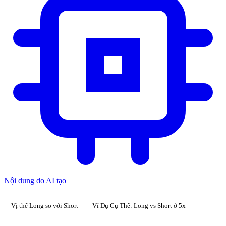
Nội dung do AI tạo
Vị thế Long so với Short
Ví Dụ Cụ Thể: Long vs Short ở 5x