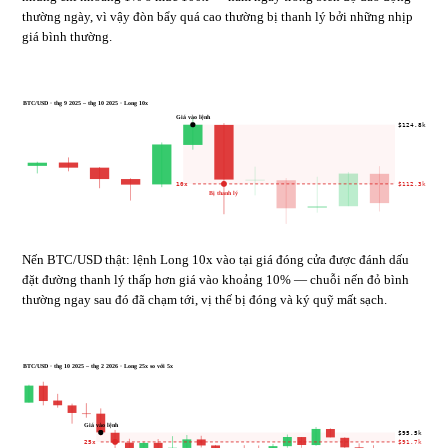
thường ngày, vì vậy đòn bẩy quá cao thường bị thanh lý bởi những nhịp
giá bình thường.
BTC/USD · thg 9 2025 – thg 10 2025 · Long 10x
Giá vào lệnh
$124.8k
10x
$112.3k
Bị thanh lý
Nến BTC/USD thật: lệnh Long 10x vào tại giá đóng cửa được đánh dấu
đặt đường thanh lý thấp hơn giá vào khoảng 10% — chuỗi nến đỏ bình
thường ngay sau đó đã chạm tới, vị thế bị đóng và ký quỹ mất sạch.
BTC/USD · thg 10 2025 – thg 2 2026 · Long 25x so với 5x
Giá vào lệnh
$95.5k
25x
$91.7k