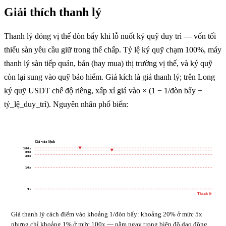
Giải thích thanh lý
Thanh lý đóng vị thế đòn bẩy khi lỗ nuốt ký quỹ duy trì — vốn tối
thiểu sàn yêu cầu giữ trong thế chấp. Tỷ lệ ký quỹ chạm 100%, máy
thanh lý sàn tiếp quản, bán (hay mua) thị trường vị thế, và ký quỹ
còn lại sung vào quỹ bảo hiểm. Giá kích là giá thanh lý; trên Long
ký quỹ USDT chế độ riêng, xấp xỉ giá vào × (1 − 1/đòn bẩy +
tỷ_lệ_duy_trì). Nguyên nhân phổ biến:
Giá vào lệnh
100x
50x
25x
10x
5x
Thanh lý
Giá thanh lý cách điểm vào khoảng 1/đòn bẩy: khoảng 20% ở mức 5x
nhưng chỉ khoảng 1% ở mức 100x — nằm ngay trong biên độ dao động