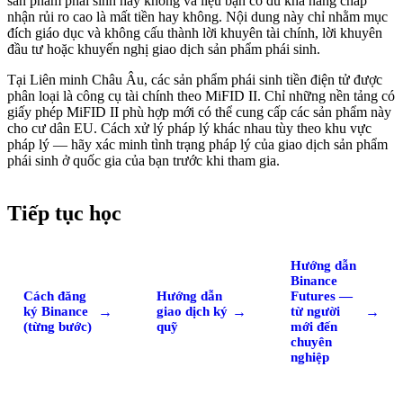
sản phẩm phái sinh hay không và liệu bạn có đủ khả năng chấp
nhận rủi ro cao là mất tiền hay không. Nội dung này chỉ nhằm mục
đích giáo dục và không cấu thành lời khuyên tài chính, lời khuyên
đầu tư hoặc khuyến nghị giao dịch sản phẩm phái sinh.
Tại Liên minh Châu Âu, các sản phẩm phái sinh tiền điện tử được
phân loại là công cụ tài chính theo MiFID II. Chỉ những nền tảng có
giấy phép MiFID II phù hợp mới có thể cung cấp các sản phẩm này
cho cư dân EU. Cách xử lý pháp lý khác nhau tùy theo khu vực
pháp lý — hãy xác minh tình trạng pháp lý của giao dịch sản phẩm
phái sinh ở quốc gia của bạn trước khi tham gia.
Tiếp tục học
Hướng dẫn
Binance
Cách đăng
Hướng dẫn
Futures —
→
→
→
ký Binance
giao dịch ký
từ người
(từng bước)
quỹ
mới đến
chuyên
nghiệp