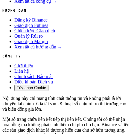
Xem tất cả công cụ →
HƯỚNG DẪN
Đăng ký Binance
Giao dịch Futures
Chiến lược Giao dịch
Quản lý Rủi ro
Giao dịch Margin
Xem tất cả hướng dẫn →
CÔNG TY
Giới thiệu
Liên hệ
Chính sách Bảo mật
Điều khoản Dịch vụ
Tùy chọn Cookie
Nội dung này chỉ mang tính chất thông tin và không phải là lời
khuyên tài chính. Giá tài sản kỹ thuật số chịu rủi ro thị trường cao
và biến động giá lớn.
Một số trang chứa liên kết tiếp thị liên kết. Chúng tôi có thể nhận
hoa hồng mà không phát sinh thêm chi phí cho bạn. Binance và tên
các sàn giao dịch khác là thương hiệu của chủ sở hữu tương ứng.