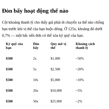
Đòn bẩy hoạt động thế nào
Cột khoảng thanh lý cho thấy giá phải di chuyển xa thế nào chống
bạn trước khi vị thế của bạn buộc-đóng. Ở 125x, khoảng đó dưới
0,7% — một bấc nến đơn có thể xóa ký quỹ của bạn.
Ký quỹ của
Đòn
Quy mô vị
Khoảng cách
bạn
bẩy
thế
thanh lý
$500
2x
$1,000
~50%
$500
5x
$2,500
~20%
$500
10x
$5,000
~10%
$500
20x
$10,000
~5%
$500
50x
$25,000
~2%