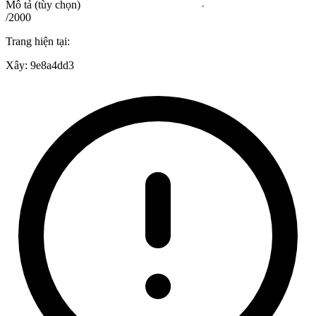
Mô tả (tùy chọn)
/2000
Trang hiện tại:
Xây:
9e8a4dd3