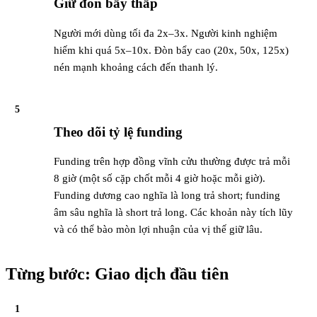
Giữ đòn bẩy thấp
Người mới dùng tối đa 2x–3x. Người kinh nghiệm
hiếm khi quá 5x–10x. Đòn bẩy cao (20x, 50x, 125x)
nén mạnh khoảng cách đến thanh lý.
5
Theo dõi tỷ lệ funding
Funding trên hợp đồng vĩnh cửu thường được trả mỗi
8 giờ (một số cặp chốt mỗi 4 giờ hoặc mỗi giờ).
Funding dương cao nghĩa là long trả short; funding
âm sâu nghĩa là short trả long. Các khoản này tích lũy
và có thể bào mòn lợi nhuận của vị thế giữ lâu.
Từng bước: Giao dịch đầu tiên
1