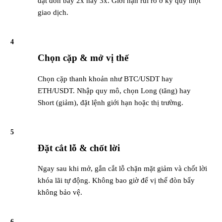
đặt đòn bẩy 2x hay 3x. Giới hạn rủi ro ở ký quỹ một
giao dịch.
4
Chọn cặp & mở vị thế
Chọn cặp thanh khoản như BTC/USDT hay
ETH/USDT. Nhập quy mô, chọn Long (tăng) hay
Short (giảm), đặt lệnh giới hạn hoặc thị trường.
5
Đặt cắt lỗ & chốt lời
Ngay sau khi mở, gắn cắt lỗ chặn mặt giảm và chốt lời
khóa lãi tự động. Không bao giờ để vị thế đòn bẩy
không bảo vệ.
6