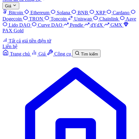
Giá
Bitcoin
Ethereum
Solana
BNB
XRP
Cardano
Dogecoin
TRON
Toncoin
Uniswap
Chainlink
Aave
Lido DAO
Curve DAO
Pendle
dYdX
GMX
PAX Gold
Tất cả giá tiền điện tử
Liên hệ
Trang chủ
Giá
Công cụ
Tìm kiếm