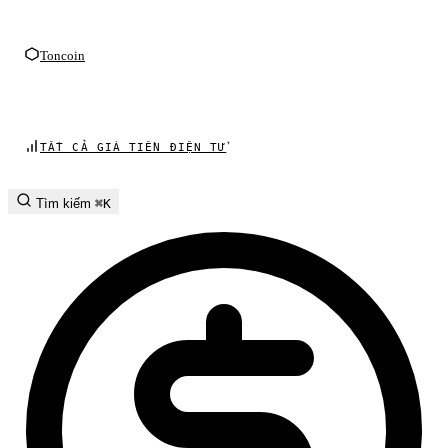
Toncoin
TẤT CẢ GIÁ TIỀN ĐIỆN TỬ
Tìm kiếm
⌘K