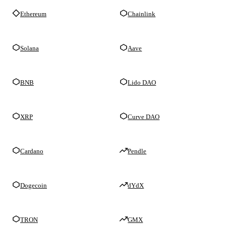
Ethereum
Chainlink
Solana
Aave
BNB
Lido DAO
XRP
Curve DAO
Cardano
Pendle
Dogecoin
dYdX
TRON
GMX