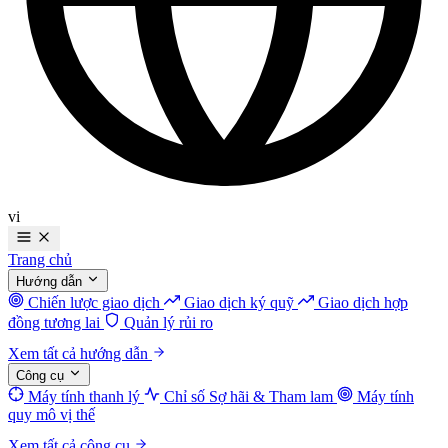
vi
Trang chủ
Hướng dẫn
Chiến lược giao dịch
Giao dịch ký quỹ
Giao dịch hợp
đồng tương lai
Quản lý rủi ro
Xem tất cả hướng dẫn
Công cụ
Máy tính thanh lý
Chỉ số Sợ hãi & Tham lam
Máy tính
quy mô vị thế
Xem tất cả công cụ