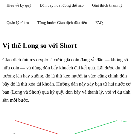
Hiểu về ký quỹ
Đòn bẩy hoạt động thế nào
Giải thích thanh lý
Quản lý rủi ro
Từng bước: Giao dịch đầu tiên
FAQ
Vị thế Long so với Short
Giao dịch futures crypto là cược giá coin đang về đâu — không sở
hữu coin — và dùng đòn bẩy khuếch đại kết quả. Lãi được dù thị
trường lên hay xuống, đó là thứ kéo người ta vào; cũng chính đòn
bẩy đó là thứ xóa tài khoản. Hướng dẫn này xây bạn từ hai nước cơ
bản (Long và Short) qua ký quỹ, đòn bẩy và thanh lý, với ví dụ tính
sẵn mỗi bước.
Long
Lãi