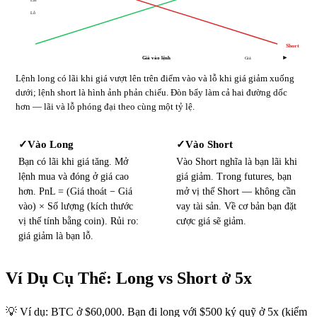
Lỗ
Short
Giá vào lệnh
Giá
Lệnh long có lãi khi giá vượt lên trên điểm vào và lỗ khi giá giảm xuống
dưới; lệnh short là hình ảnh phản chiếu. Đòn bẩy làm cả hai đường dốc
hơn — lãi và lỗ phóng đại theo cùng một tỷ lệ.
Vào Long
Vào Short
✓
✓
Bạn có lãi khi giá tăng. Mở
Vào Short nghĩa là bạn lãi khi
lệnh mua và đóng ở giá cao
giá giảm. Trong futures, bạn
hơn. PnL = (Giá thoát − Giá
mở vị thế Short — không cần
vào) × Số lượng (kích thước
vay tài sản. Về cơ bản bạn đặt
vị thế tính bằng coin). Rủi ro:
cược giá sẽ giảm.
giá giảm là bạn lỗ.
Ví Dụ Cụ Thể: Long vs Short ở 5x
💡 Ví dụ: BTC ở $60,000. Bạn đi long với $500 ký quỹ ở 5x (kiểm