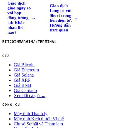
Giao dịch
Giao dịch
giao ngay so
Long so với
với hợp
Short trong
→
→
đồng tương
tiền điện tử:
lai: Khác
Hướng dẫn
nhau thế
trực quan
nào?
BITCOINMARGIN
//
TERMINAL
GIÁ
Giá Bitcoin
Giá Ethereum
Giá Solana
Giá XRP
Giá BNB
Giá Cardano
Xem tất cả giá →
CÔNG CỤ
Máy tính Thanh lý
Máy tính Kích thước Vị thế
Chỉ số Sợ hãi và Tham lam