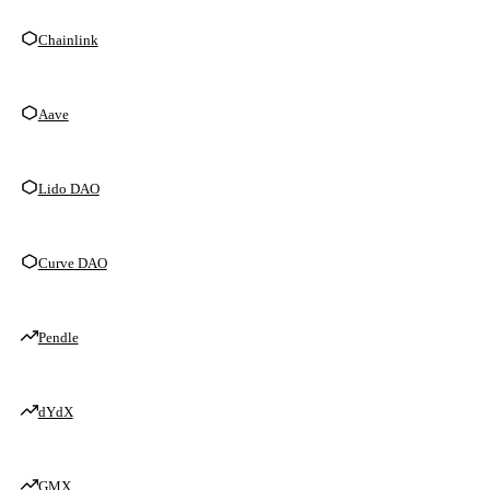
Chainlink
Aave
Lido DAO
Curve DAO
Pendle
dYdX
GMX