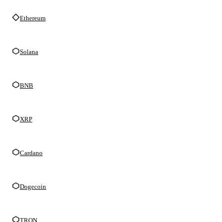
Ethereum
Solana
BNB
XRP
Cardano
Dogecoin
TRON