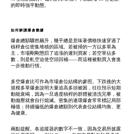
的即時強平動態。
如何解讀爆倉數據
爆倉總額驟然飆升，幾乎總是意味著價格快速穿過了
槓桿倉位密集堆積的區域。若被掃的一方以多單為
主，市場剛剛懲罰了追漲的遲到買家；若空單佔多
數，則是軋空迫使空頭回補——而這種被動買入會進
一步推動行情。
多空爆倉比可作為市場倉位結構的參照。下跌後的大
規模多單爆倉說明大量追高多頭被困，往往預示短期
動能衰竭，因為一旦過度槓桿的群體被清洗完畢，被
動拋壓就會自行熄滅。密集的連環爆倉常常標記局部
極值；持續偏低的爆倉總額則代表倉位結構均衡、更
為健康。
兩點提醒。各追蹤器的數字不一致，因為交易所披露