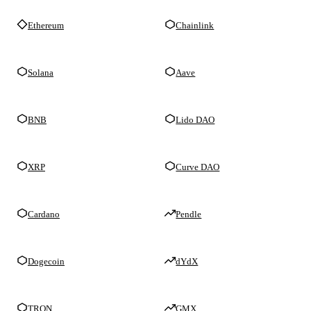
Ethereum
Chainlink
Solana
Aave
BNB
Lido DAO
XRP
Curve DAO
Cardano
Pendle
Dogecoin
dYdX
TRON
GMX