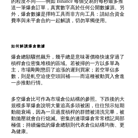
的粒度不同——例如 Binance 每個交易對每秒最多推
送一筆爆倉訂單，真實數字高於任何公開數據源。另
外，爆倉數據是擇時工具而非方向工具：請結合資金
費率與未平倉合約一起解讀，切勿單獨使用。
如何解讀爆倉數據
爆倉總額驟然飆升，幾乎總是意味著價格快速穿過了
槓桿倉位密集堆積的區域。若被掃的一方以多單為
主，市場剛剛懲罰了追漲的遲到買家；若空單佔多
數，則是軋空迫使空頭回補——而這種被動買入會進
一步推動行情。
多空爆倉比可作為市場倉位結構的參照。下跌後的大
規模多單爆倉說明大量追高多頭被困，往往預示短期
動能衰竭，因為一旦過度槓桿的群體被清洗完畢，被
動拋壓就會自行熄滅。密集的連環爆倉常常標記局部
極值；持續偏低的爆倉總額則代表倉位結構均衡、更
為健康。