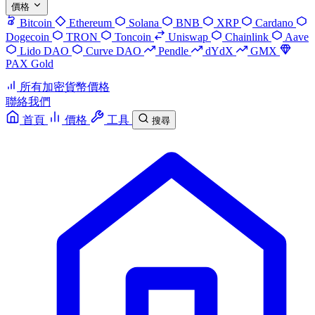
價格
Bitcoin
Ethereum
Solana
BNB
XRP
Cardano
Dogecoin
TRON
Toncoin
Uniswap
Chainlink
Aave
Lido DAO
Curve DAO
Pendle
dYdX
GMX
PAX Gold
所有加密貨幣價格
聯絡我們
首頁
價格
工具
搜尋