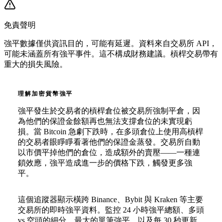
免責聲明
強平數據僅供資訊目的，可能有延遲。資料來自交易所 API，
可能未涵蓋所有強平事件。這不構成財務建議。槓桿交易帶有
重大的損失風險。
理解加密貨幣強平
強平發生於交易者的槓桿倉位被交易所強制平倉，因
為他們的保證金餘額再也無法支撐倉位的未實現虧
損。當 Bitcoin 急劇下跌時，在多頭倉位上使用高槓桿
的交易者眼睜睜看著他們的保證金蒸發。交易所自動
以市價平掉他們的倉位，造成額外的賣壓——一種連
鎖效應，強平造成進一步的價格下跌，觸發更多強
平。
這個追蹤器顯示橫跨 Binance、Bybit 與 Kraken 等主要
交易所的即時強平資料。監控 24 小時強平總額、多頭
vs 空頭的細分、最大的單筆強平，以及每 30 秒更新