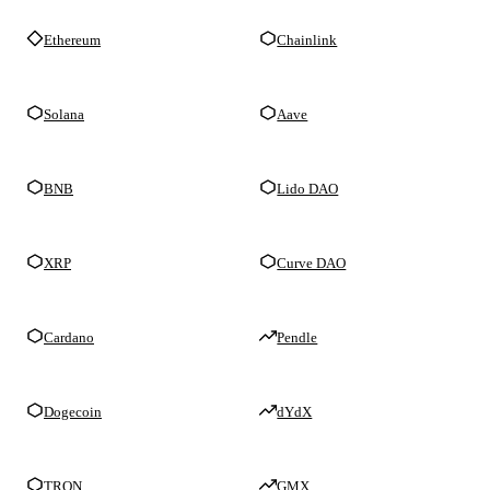
Ethereum
Chainlink
Solana
Aave
BNB
Lido DAO
XRP
Curve DAO
Cardano
Pendle
Dogecoin
dYdX
TRON
GMX