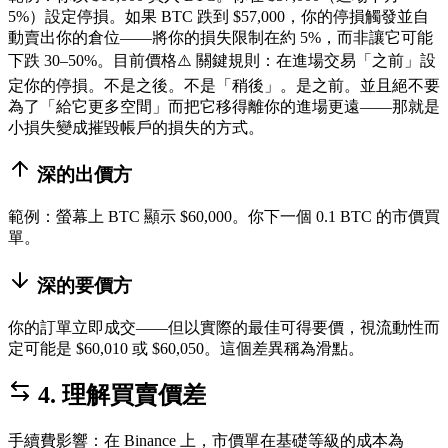
5%）設定停損。如果 BTC 跌到 $57,000，你的停損觸發並自
動賣出你的倉位——將你的損失限制在約 5%，而非讓它可能
下跌 30–50%。
目前價格
⚠️ 關鍵規則：在進場交易「之前」設
定你的停損。不是之後。不是「稍後」。是之前。並且絕不要
為了「給它更多空間」而把它移得離你的進場更遠——那就是
小損失變成摧毀帳戶的損失的方式。
深的出價方
範例：螢幕上 BTC 顯示 $60,000。你下一個 0.1 BTC 的市價買
單。
深的要價方
你的訂單立即成交——但以實際的最佳可得要價，視流動性而
定可能是 $60,010 或 $60,050。這個差異稱為滑點。
4. 理解買賣價差
手續費影響：在 Binance 上，市價單在基礎等級的成本為