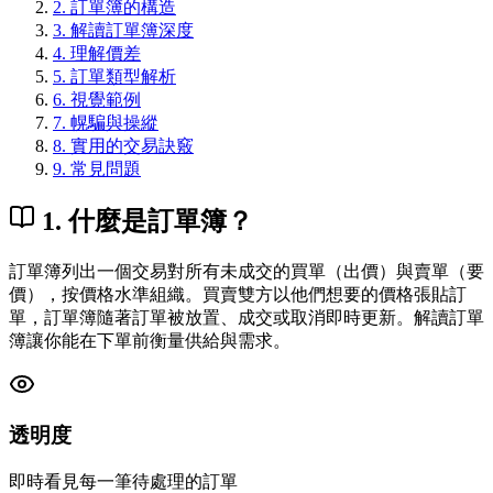
2
.
訂單簿的構造
3
.
解讀訂單簿深度
4
.
理解價差
5
.
訂單類型解析
6
.
視覺範例
7
.
幌騙與操縱
8
.
實用的交易訣竅
9
.
常見問題
1. 什麼是訂單簿？
訂單簿列出一個交易對所有未成交的買單（出價）與賣單（要
價），按價格水準組織。買賣雙方以他們想要的價格張貼訂
單，訂單簿隨著訂單被放置、成交或取消即時更新。解讀訂單
簿讓你能在下單前衡量供給與需求。
透明度
即時看見每一筆待處理的訂單