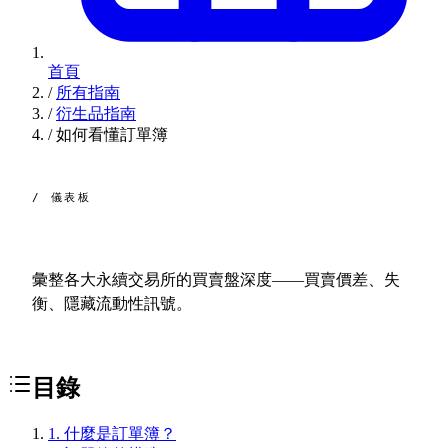
首頁
/
所有指南
/
衍生品指南
/
如何看懂訂單簿
/ 儀表板
訂單簿，
即時。
彙整各大永續交易所的買賣盤深度——買賣價差、失
衡、隱藏流動性訊號。
目錄
1
.
什麼是訂單簿？