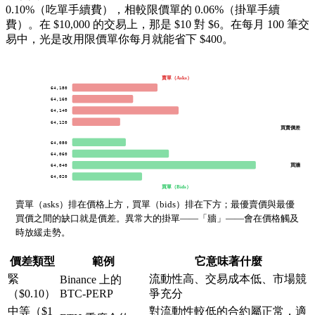
0.10%（吃單手續費），相較限價單的 0.06%（掛單手續
費）。在 $10,000 的交易上，那是 $10 對 $6。在每月 100 筆交
易中，光是改用限價單你每月就能省下 $400。
賣單（Asks）
64,180
64,160
64,140
64,120
買賣價差
64,080
64,060
買牆
64,040
64,020
買單（Bids）
賣單（asks）排在價格上方，買單（bids）排在下方；最優賣價與最優
買價之間的缺口就是價差。異常大的掛單——「牆」——會在價格觸及
時放緩走勢。
價差類型
範例
它意味著什麼
緊
流動性高、交易成本低、市場競
Binance 上的
（$0.10）
BTC-PERP
爭充分
中等（$1
對流動性較低的合約屬正常，適