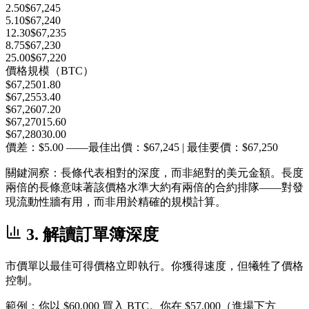
2.50
$
67,245
5.10
$
67,240
12.30
$
67,235
8.75
$
67,230
25.00
$
67,220
價格
規模（BTC）
$
67,250
1.80
$
67,255
3.40
$
67,260
7.20
$
67,270
15.60
$
67,280
30.00
價差：$5.00
——最佳出價：$67,245 | 最佳要價：$67,250
關鍵洞察：長條代表相對的深度，而非絕對的美元金額。長度
兩倍的長條意味著該價格水準大約有兩倍的合約排隊——對發
現流動性牆有用，而非用於精確的規模計算。
3. 解讀訂單簿深度
市價單以最佳可得價格立即執行。你獲得速度，但犧牲了價格
控制。
範例：你以 $60,000 買入 BTC。你在 $57,000（進場下方