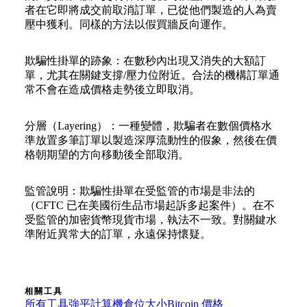
者在它即將成交前取消訂單，已從他們製造的人為賣
壓中獲利。同樣的方法以假買牆反向運作。
欺騙性掛單的跡象：在數秒內出現又消失的大額訂
單，尤其在關鍵支撐/壓力位附近。合法的機構訂單通
常不會在造成價格走勢後立即取消。
分層（Layering）：一種變體，欺騙者在數個價格水
準放置多筆訂單以製造深厚流動性的假象，然後在價
格朝期望的方向移動後全部取消。
監管說明：欺騙性掛單在受監管的市場是非法的
（CFTC 已在美國衍生品市場起訴多起案件）。在不
受監管的加密貨幣現貨市場，執法不一致。對關鍵水
準附近異常大的訂單，永遠保持懷疑。
相關工具
所有工具
強平計算機
倉位大小
Bitcoin 價格