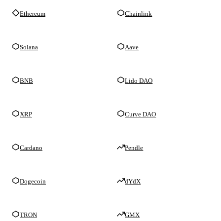
Ethereum
Chainlink
Solana
Aave
BNB
Lido DAO
XRP
Curve DAO
Cardano
Pendle
Dogecoin
dYdX
TRON
GMX