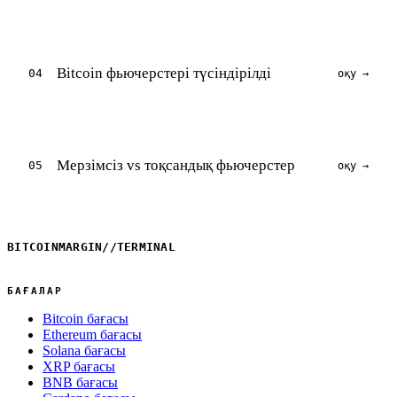
Bitcoin фьючерстері түсіндірілді
04
оқу →
Мерзімсіз vs тоқсандық фьючерстер
05
оқу →
BITCOINMARGIN
//
TERMINAL
БАҒАЛАР
Bitcoin бағасы
Ethereum бағасы
Solana бағасы
XRP бағасы
BNB бағасы