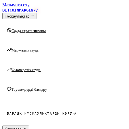
Мазмұнға өту
BITCOINMARGIN
//
Нұсқаулықтар
Сауда стратегиялары
Маржалық сауда
Фьючерстік сауда
Тәуекелдерді басқару
БАРЛЫҚ НҰСҚАУЛЫҚТАРДЫ КӨРУ