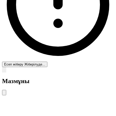
Есеп жіберу
Жіберілуде...
Мазмұны