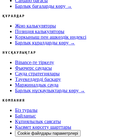
Cardano бағасы
Барлық бағаларды көру →
ҚҰРАЛДАР
Жою калькуляторы
Позиция калькуляторы
Қорқыныш пен ашкөздік индексі
Барлық құралдарды көру →
НҰСҚАУЛЫҚТАР
Binance-те тіркелу
Фьючерс саудасы
Сауда стратегиялары
Тәуекелдерді басқару
Маржиналдық сауда
Барлық нұсқаулықтарды көру →
КОМПАНИЯ
Біз туралы
Байланыс
Құпиялылық саясаты
Қызмет көрсету шарттары
Cookie файлдары параметрлері