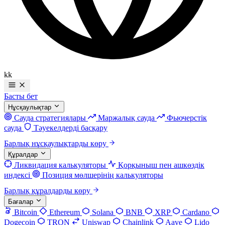
kk
Басты бет
Нұсқаулықтар
Сауда стратегиялары
Маржалық сауда
Фьючерстік
сауда
Тәуекелдерді басқару
Барлық нұсқаулықтарды көру
Құралдар
Ликвидация калькуляторы
Қорқыныш пен ашкөздік
индексі
Позиция мөлшерінің калькуляторы
Барлық құралдарды көру
Бағалар
Bitcoin
Ethereum
Solana
BNB
XRP
Cardano
Dogecoin
TRON
Uniswap
Chainlink
Aave
Lido