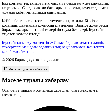
Бұл контент тек ақпараттық мақсатта берілген және қаржылық
кеңес емес. Сандық актив бағалары нарықтық тәуекелдер мен
жоғары құбылмалылыққа ұшырайды.
Кейбір беттер серіктестік сілтемелерін қамтиды. Біз сізге
қосымша шығынсыз комиссия ала аламыз. Binance және басқа
биржа атаулары — тиісті иелерінің сауда белгілері. Бұл сайт
тәуелсіз жұмыс істейді.
Бұл сайттағы оқу контентін ЖИ жасайды, автоматты дәлдік
тексерулері мен адам редакциялық бақылауымен. Контентті
қалай жасаймыз →
© 2026 Барлық құқықтар қорғалған.
Мәселе туралы хабарлау
Мәселе туралы хабарлау
Осы бетте тапқан мәселелерді хабарлап, бізге жақсаруға
көмектесіңіз.