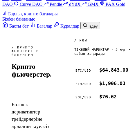
DAO
Curve DAO
Pendle
dYdX
GMX
PAX Gold
Барлық крипто бағалары
Бізбен байланыс
Басты бет
Бағалар
Құралдар
Іздеу
/ NOW
/ КРИПТО
ТІКЕЛЕЙ НАРЫҚТАР · 5 жұп 
ФЬЮЧЕРСТЕР ·
сайын жаңарады
ӨЛШЕНГЕН
Крипто
$64,843.00
BTC
/
USD
фьючерстер.
Алдымен
$1,906.03
ETH
/
USD
математика.
$76.62
SOL
/
USD
Бөлшек
деривативтер
трейдерлеріне
арналған тәуелсіз