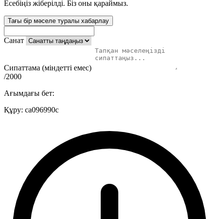
Есебіңіз жіберілді. Біз оны қараймыз.
Тағы бір мәселе туралы хабарлау
Санат
Сипаттама (міндетті емес)
/2000
Ағымдағы бет:
Құру:
ca096990c