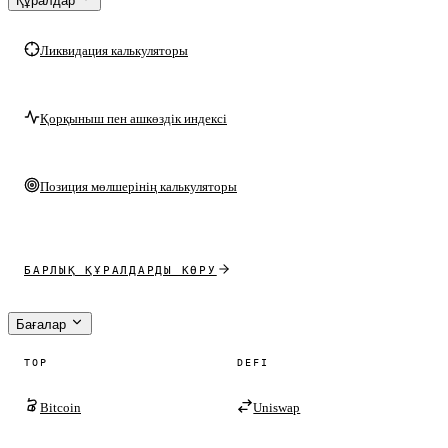
Құралдар
Ликвидация калькуляторы
Қорқыныш пен ашкөздік индексі
Позиция мөлшерінің калькуляторы
БАРЛЫҚ ҚҰРАЛДАРДЫ КӨРУ
Бағалар
TOP
DEFI
Bitcoin
Uniswap