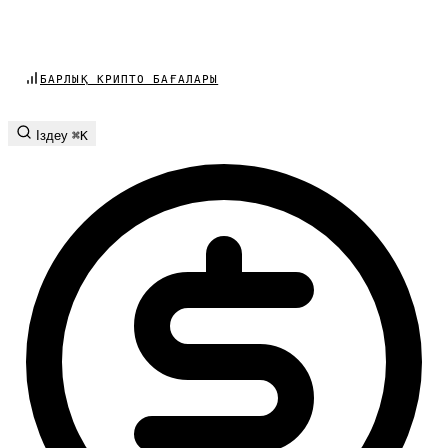
БАРЛЫҚ КРИПТО БАҒАЛАРЫ
Іздеу
⌘K