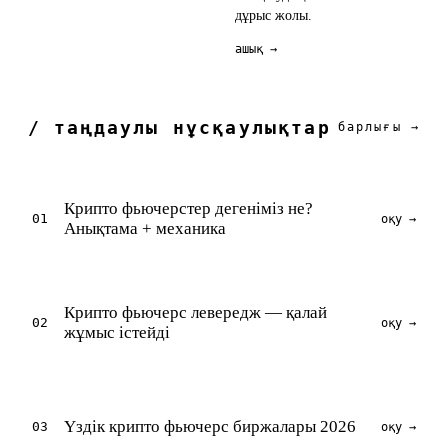
дұрыс жолы.
ашық →
/ таңдаулы нұсқаулықтар
барлығы →
Крипто фьючерстер дегеніміз не?
01
оқу →
Анықтама + механика
Крипто фьючерс левередж — қалай
02
оқу →
жұмыс істейді
Үздік крипто фьючерс биржалары 2026
03
оқу →