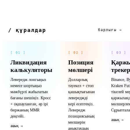
/ құралдар
барлығы →
[ 01 ]
[ 02 ]
[ 03 ]
Ликвидация
Позиция
Қарж
калькуляторы
мөлшері
трекер
Левередж лонгыңыз
Долларлық
Binance, B
немесе шортыңыз
тәуекел + стоп
Kraken Fu
мәжбүрлі жабылатын
қашықтығынан
тікелей ме
бағаны шешіңіз. Кросс
левереджді
қаржылан
+ оқшауланған, әр ірі
кері есептеңіз.
мөлшерлем
биржаның MMR
Левередж
Сұрыптала
деңгейі.
позициясының
ашық →
мөлшерін
ашық →
анықтаудың