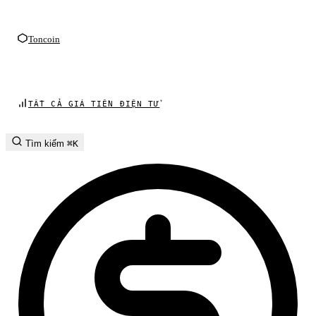
Toncoin
TẤT CẢ GIÁ TIỀN ĐIỆN TỬ
Tìm kiếm
⌘K