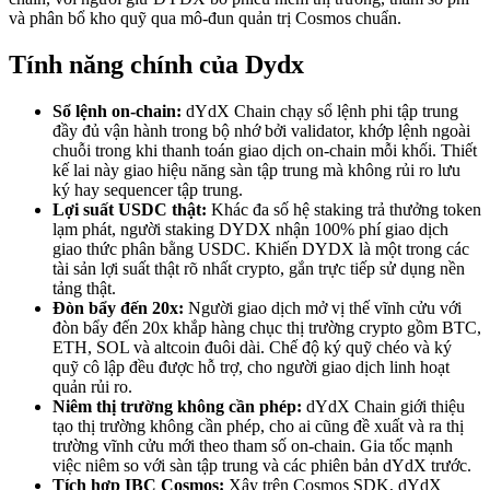
và phân bổ kho quỹ qua mô-đun quản trị Cosmos chuẩn.
Tính năng chính của Dydx
Sổ lệnh on-chain:
dYdX Chain chạy sổ lệnh phi tập trung
đầy đủ vận hành trong bộ nhớ bởi validator, khớp lệnh ngoài
chuỗi trong khi thanh toán giao dịch on-chain mỗi khối. Thiết
kế lai này giao hiệu năng sàn tập trung mà không rủi ro lưu
ký hay sequencer tập trung.
Lợi suất USDC thật:
Khác đa số hệ staking trả thưởng token
lạm phát, người staking DYDX nhận 100% phí giao dịch
giao thức phân bằng USDC. Khiến DYDX là một trong các
tài sản lợi suất thật rõ nhất crypto, gắn trực tiếp sử dụng nền
tảng thật.
Đòn bẩy đến 20x:
Người giao dịch mở vị thế vĩnh cửu với
đòn bẩy đến 20x khắp hàng chục thị trường crypto gồm BTC,
ETH, SOL và altcoin đuôi dài. Chế độ ký quỹ chéo và ký
quỹ cô lập đều được hỗ trợ, cho người giao dịch linh hoạt
quản rủi ro.
Niêm thị trường không cần phép:
dYdX Chain giới thiệu
tạo thị trường không cần phép, cho ai cũng đề xuất và ra thị
trường vĩnh cửu mới theo tham số on-chain. Gia tốc mạnh
việc niêm so với sàn tập trung và các phiên bản dYdX trước.
Tích hợp IBC Cosmos:
Xây trên Cosmos SDK, dYdX