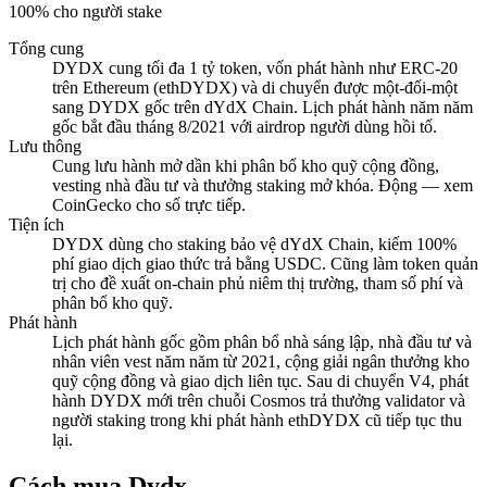
100% cho người stake
Tổng cung
DYDX cung tối đa 1 tỷ token, vốn phát hành như ERC-20
trên Ethereum (ethDYDX) và di chuyển được một-đối-một
sang DYDX gốc trên dYdX Chain. Lịch phát hành năm năm
gốc bắt đầu tháng 8/2021 với airdrop người dùng hồi tố.
Lưu thông
Cung lưu hành mở dần khi phân bổ kho quỹ cộng đồng,
vesting nhà đầu tư và thưởng staking mở khóa. Động — xem
CoinGecko cho số trực tiếp.
Tiện ích
DYDX dùng cho staking bảo vệ dYdX Chain, kiếm 100%
phí giao dịch giao thức trả bằng USDC. Cũng làm token quản
trị cho đề xuất on-chain phủ niêm thị trường, tham số phí và
phân bổ kho quỹ.
Phát hành
Lịch phát hành gốc gồm phân bổ nhà sáng lập, nhà đầu tư và
nhân viên vest năm năm từ 2021, cộng giải ngân thưởng kho
quỹ cộng đồng và giao dịch liên tục. Sau di chuyển V4, phát
hành DYDX mới trên chuỗi Cosmos trả thưởng validator và
người staking trong khi phát hành ethDYDX cũ tiếp tục thu
lại.
Cách mua Dydx