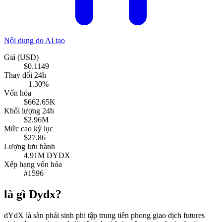
Nội dung do AI tạo
Giá (USD)
$0.1149
Thay đổi 24h
+1.30%
Vốn hóa
$662.65K
Khối lượng 24h
$2.96M
Mức cao kỷ lục
$27.86
Lượng lưu hành
4.91M DYDX
Xếp hạng vốn hóa
#1596
là gì Dydx?
dYdX là sàn phái sinh phi tập trung tiên phong giao dịch futures