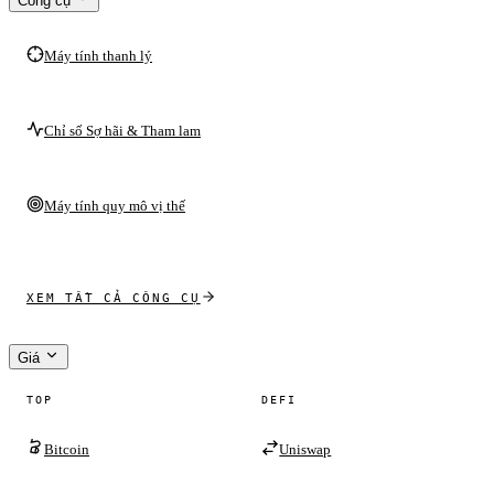
Công cụ
Máy tính thanh lý
Chỉ số Sợ hãi & Tham lam
Máy tính quy mô vị thế
XEM TẤT CẢ CÔNG CỤ
Giá
TOP
DEFI
Bitcoin
Uniswap