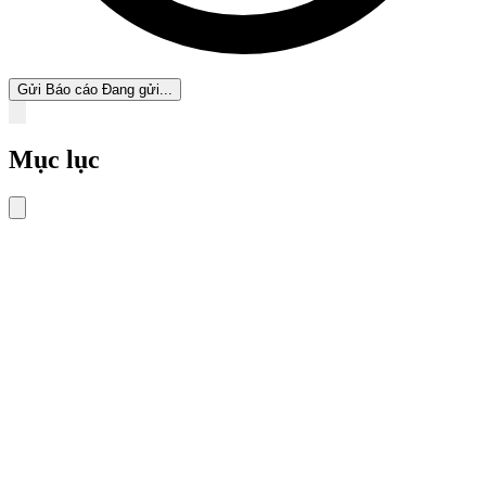
Gửi Báo cáo
Đang gửi...
Mục lục