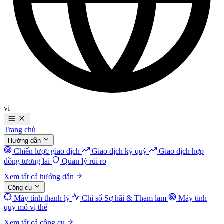
vi
Trang chủ
Hướng dẫn
Chiến lược giao dịch
Giao dịch ký quỹ
Giao dịch hợp
đồng tương lai
Quản lý rủi ro
Xem tất cả hướng dẫn
Công cụ
Máy tính thanh lý
Chỉ số Sợ hãi & Tham lam
Máy tính
quy mô vị thế
Xem tất cả công cụ