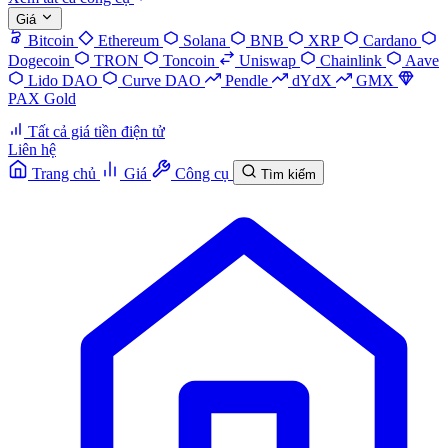
Giá
Bitcoin
Ethereum
Solana
BNB
XRP
Cardano
Dogecoin
TRON
Toncoin
Uniswap
Chainlink
Aave
Lido DAO
Curve DAO
Pendle
dYdX
GMX
PAX Gold
Tất cả giá tiền điện tử
Liên hệ
Trang chủ
Giá
Công cụ
Tìm kiếm