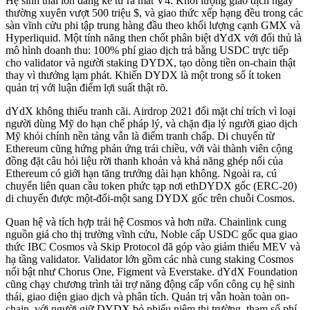
Hệ sinh thái lớn đáng kể từ ra mắt V4. Khối lượng giao dịch ngày
thường xuyên vượt 500 triệu $, và giao thức xếp hạng đều trong các
sàn vĩnh cửu phi tập trung hàng đầu theo khối lượng cạnh GMX và
Hyperliquid. Một tính năng then chốt phân biệt dYdX với đối thủ là
mô hình doanh thu: 100% phí giao dịch trả bằng USDC trực tiếp
cho validator và người staking DYDX, tạo dòng tiền on-chain thật
thay vì thưởng lạm phát. Khiến DYDX là một trong số ít token
quản trị với luận điểm lợi suất thật rõ.
dYdX không thiếu tranh cãi. Airdrop 2021 đối mặt chỉ trích vì loại
người dùng Mỹ do hạn chế pháp lý, và chặn địa lý người giao dịch
Mỹ khỏi chính nền tảng vẫn là điểm tranh chấp. Di chuyển từ
Ethereum cũng hứng phản ứng trái chiều, với vài thành viên cộng
đồng đặt câu hỏi liệu rời thanh khoản và khả năng ghép nối của
Ethereum có giới hạn tăng trưởng dài hạn không. Ngoài ra, cú
chuyển liên quan cầu token phức tạp nơi ethDYDX gốc (ERC-20)
di chuyển được một-đối-một sang DYDX gốc trên chuỗi Cosmos.
Quan hệ và tích hợp trải hệ Cosmos và hơn nữa. Chainlink cung
nguồn giá cho thị trường vĩnh cửu, Noble cấp USDC gốc qua giao
thức IBC Cosmos và Skip Protocol đã góp vào giảm thiểu MEV và
hạ tầng validator. Validator lớn gồm các nhà cung staking Cosmos
nổi bật như Chorus One, Figment và Everstake. dYdX Foundation
cũng chạy chương trình tài trợ năng động cấp vốn công cụ hệ sinh
thái, giao diện giao dịch và phân tích. Quản trị vẫn hoàn toàn on-
chain, với người giữ DYDX bỏ phiếu niêm thị trường, tham số phí