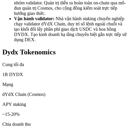
nhóm validator. Quản trị diễn ra hoàn toàn on-chain qua mô-
đun quản trị Cosmos, cho cộng đồng kiểm soát trực tiếp
hướng giao thức.
Vận hành validator:
Nhà vận hành staking chuyên nghiệp
chạy validator dYdX Chain, duy trì sổ lệnh ngoài chuỗi và
tạo khối đổi lấy phần phí giao dịch USDC và hoa hồng
DYDX. Tạo kinh doanh hạ tầng chuyên biệt gắn trực tiếp sử
dụng DEX.
Dydx Tokenomics
Cung tối đa
1B DYDX
Mạng
dYdX Chain (Cosmos)
APY staking
~15-20%
Chia doanh thu