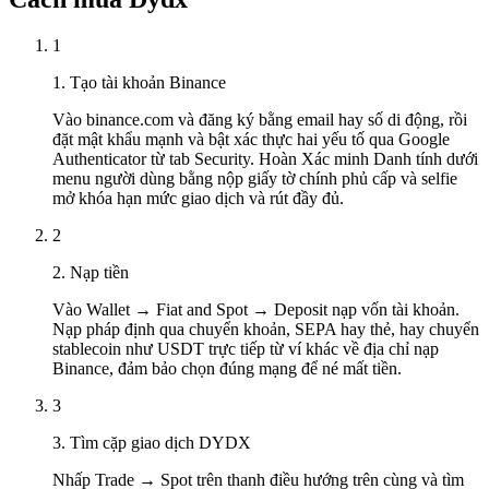
1
1. Tạo tài khoản Binance
Vào binance.com và đăng ký bằng email hay số di động, rồi
đặt mật khẩu mạnh và bật xác thực hai yếu tố qua Google
Authenticator từ tab Security. Hoàn Xác minh Danh tính dưới
menu người dùng bằng nộp giấy tờ chính phủ cấp và selfie
mở khóa hạn mức giao dịch và rút đầy đủ.
2
2. Nạp tiền
Vào Wallet → Fiat and Spot → Deposit nạp vốn tài khoản.
Nạp pháp định qua chuyển khoản, SEPA hay thẻ, hay chuyển
stablecoin như USDT trực tiếp từ ví khác về địa chỉ nạp
Binance, đảm bảo chọn đúng mạng để né mất tiền.
3
3. Tìm cặp giao dịch DYDX
Nhấp Trade → Spot trên thanh điều hướng trên cùng và tìm