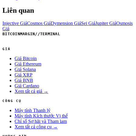
Liên quan
Injective Giá
Cosmos Giá
Dymension Giá
Sei Giá
Jupiter Giá
Osmosis
Giá
BITCOINMARGIN
//
TERMINAL
GIÁ
Giá Bitcoin
Giá Ethereum
Giá Solana
Giá XRP
Giá BNB
Giá Cardano
Xem tất cả giá →
CÔNG CỤ
Máy tính Thanh lý
Máy tính Kích thước Vị thế
Chỉ số Sợ hãi và Tham lam
Xem tất cả công cụ →