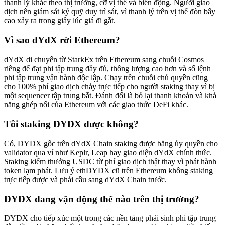
thanh lý khác theo thị trường, cỡ vị thế và biến động. Người giao
dịch nên giám sát ký quỹ duy trì sát, vì thanh lý trên vị thế đòn bẩy
cao xảy ra trong giây lúc giá đi gắt.
Vì sao dYdX rời Ethereum?
dYdX di chuyển từ StarkEx trên Ethereum sang chuỗi Cosmos
riêng để đạt phi tập trung đầy đủ, thông lượng cao hơn và sổ lệnh
phi tập trung vận hành độc lập. Chạy trên chuỗi chủ quyền cũng
cho 100% phí giao dịch chảy trực tiếp cho người staking thay vì bị
một sequencer tập trung bắt. Đánh đổi là bỏ lại thanh khoản và khả
năng ghép nối của Ethereum với các giao thức DeFi khác.
Tôi staking DYDX được không?
Có, DYDX gốc trên dYdX Chain staking được bằng ủy quyền cho
validator qua ví như Keplr, Leap hay giao diện dYdX chính thức.
Staking kiếm thưởng USDC từ phí giao dịch thật thay vì phát hành
token lạm phát. Lưu ý ethDYDX cũ trên Ethereum không staking
trực tiếp được và phải cầu sang dYdX Chain trước.
DYDX đang vận động thế nào trên thị trường?
DYDX cho tiếp xúc một trong các nền tảng phái sinh phi tập trung