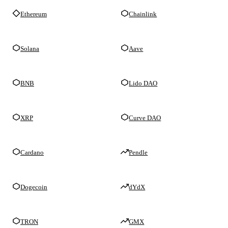
Ethereum
Chainlink
Solana
Aave
BNB
Lido DAO
XRP
Curve DAO
Cardano
Pendle
Dogecoin
dYdX
TRON
GMX