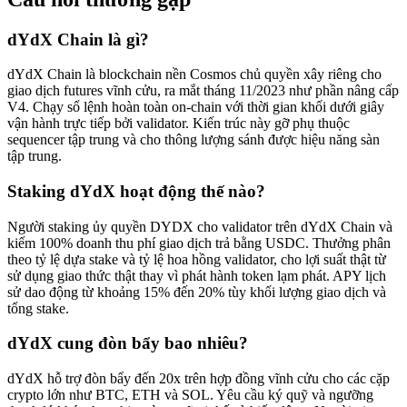
dYdX Chain là gì?
dYdX Chain là blockchain nền Cosmos chủ quyền xây riêng cho
giao dịch futures vĩnh cửu, ra mắt tháng 11/2023 như phần nâng cấp
V4. Chạy sổ lệnh hoàn toàn on-chain với thời gian khối dưới giây
vận hành trực tiếp bởi validator. Kiến trúc này gỡ phụ thuộc
sequencer tập trung và cho thông lượng sánh được hiệu năng sàn
tập trung.
Staking dYdX hoạt động thế nào?
Người staking ủy quyền DYDX cho validator trên dYdX Chain và
kiếm 100% doanh thu phí giao dịch trả bằng USDC. Thưởng phân
theo tỷ lệ dựa stake và tỷ lệ hoa hồng validator, cho lợi suất thật từ
sử dụng giao thức thật thay vì phát hành token lạm phát. APY lịch
sử dao động từ khoảng 15% đến 20% tùy khối lượng giao dịch và
tổng stake.
dYdX cung đòn bẩy bao nhiêu?
dYdX hỗ trợ đòn bẩy đến 20x trên hợp đồng vĩnh cửu cho các cặp
crypto lớn như BTC, ETH và SOL. Yêu cầu ký quỹ và ngưỡng