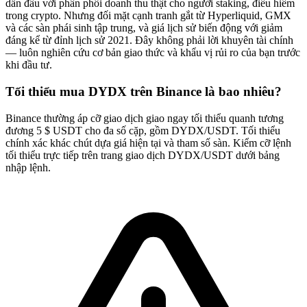
dẫn đầu với phân phối doanh thu thật cho người staking, điều hiếm
trong crypto. Nhưng đối mặt cạnh tranh gắt từ Hyperliquid, GMX
và các sàn phái sinh tập trung, và giá lịch sử biến động với giảm
đáng kể từ đỉnh lịch sử 2021. Đây không phải lời khuyên tài chính
— luôn nghiên cứu cơ bản giao thức và khẩu vị rủi ro của bạn trước
khi đầu tư.
Tối thiểu mua DYDX trên Binance là bao nhiêu?
Binance thường áp cỡ giao dịch giao ngay tối thiểu quanh tương
đương 5 $ USDT cho đa số cặp, gồm DYDX/USDT. Tối thiểu
chính xác khác chút dựa giá hiện tại và tham số sàn. Kiểm cỡ lệnh
tối thiểu trực tiếp trên trang giao dịch DYDX/USDT dưới bảng
nhập lệnh.