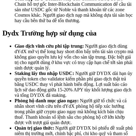
Chain hỗ trợ gốc Inter-Blockchain Communication để cầu tài
sản như USDC gốc từ Noble và thanh khoản từ các zone
Cosmos khác. Người giao dịch nạp mà không dựa tài sản bọc
hay cầu bên thứ ba dễ tổn thương.
Dydx Trường hợp sử dụng của
Giao dịch vĩnh cửu phi tập trung:
Người giao dịch dùng
dYdX mở vị thế long hay short đòn bẩy trên tài sản crypto mà
không giao quyền lưu ký vốn cho sàn tập trung. Đặc biệt giá
trị cho người dùng ở khu vực có truy cập hạn chế tới sàn phái
sinh được quản lý.
Staking lấy thu nhập USDC:
Người giữ DYDX dài hạn ủy
quyền token cho validator kiếm phần phí giao dịch thật trả
bằng USDC thay vì phát hành biến động. Lợi suất báo cáo
lịch sử dao động giữa 15-20% APY tùy khối lượng giao dịch
và tổng DYDX đã staking.
Phòng hộ danh mục giao ngay:
Người giữ tổ chức và cá
nhân short vĩnh cửu trên dYdX phòng hộ tiếp xúc hướng
trong phần giữ crypto giao ngay mà không kích bán chịu
thuế. Thanh khoản sổ lệnh sâu cho phòng hộ cỡ lớn khớp
được với trượt giá quản được.
Quản trị giao thức:
Người giữ DYDX bỏ phiếu đề xuất phủ
niêm thị trường mới, chỉnh bậc phí, chi kho quỹ và tham số