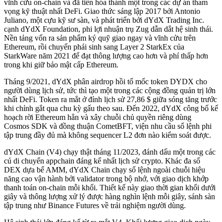
vĩnh cửu on-chain và đã tiến hóa thành một trong các dự án tham
vọng kỹ thuật nhất DeFi. Giao thức sáng lập 2017 bởi Antonio
Juliano, một cựu kỹ sư sàn, và phát triển bởi dYdX Trading Inc.
cạnh dYdX Foundation, phi lợi nhuận trụ Zug dẫn dắt hệ sinh thái.
Nền tảng vốn ra sản phẩm ký quỹ giao ngay và vĩnh cửu trên
Ethereum, rồi chuyển phái sinh sang Layer 2 StarkEx của
StarkWare năm 2021 để đạt thông lượng cao hơn và phí thấp hơn
trong khi giữ bảo mật cấp Ethereum.
Tháng 9/2021, dYdX phân airdrop hồi tố mốc token DYDX cho
người dùng lịch sử, tức thì tạo một trong các cộng đồng quản trị lớn
nhất DeFi. Token ra mắt ở đỉnh lịch sử 27,86 $ giữa sóng tăng trước
khi chỉnh gắt qua chu kỳ gấu theo sau. Đến 2022, dYdX công bố kế
hoạch rời Ethereum hẳn và xây chuỗi chủ quyền riêng dùng
Cosmos SDK và đồng thuận CometBFT, viện nhu cầu sổ lệnh phi
tập trung đầy đủ mà không sequencer L2 đơn nào kiểm soát được.
dYdX Chain (V4) chạy thật tháng 11/2023, đánh dấu một trong các
cú di chuyển appchain đáng kể nhất lịch sử crypto. Khác đa số
DEX dựa bể AMM, dYdX Chain chạy sổ lệnh ngoài chuỗi hiệu
năng cao vận hành bởi validator trong bộ nhớ, với giao dịch khớp
thanh toán on-chain mỗi khối. Thiết kế này giao thời gian khối dưới
giây và thông lượng xử lý được hàng nghìn lệnh mỗi giây, sánh sàn
tập trung như Binance Futures về trải nghiệm người dùng.