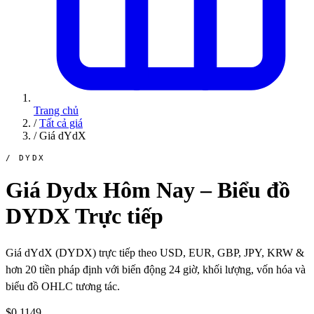
Trang chủ
/
Tất cả giá
/
Giá dYdX
/ DYDX
Giá Dydx Hôm Nay – Biểu đồ
DYDX Trực tiếp
Giá dYdX (DYDX) trực tiếp theo USD, EUR, GBP, JPY, KRW &
hơn 20 tiền pháp định với biến động 24 giờ, khối lượng, vốn hóa và
biểu đồ OHLC tương tác.
$0.1149