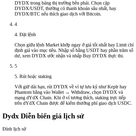
DYDX trong bảng thị trường bên phải. Chọn cặp
DYDX/USDT, thường có thanh khoản sâu nhất, hay
DYDX/BTC nếu thích giao dịch với Bitcoin.
4
4. Đặt lệnh
Chọn giữa lệnh Market khớp ngay ở giá tốt nhất hay Limit chỉ
định giá vào mục tiêu. Nhập số bằng USDT hay phần trăm số
dư, xem DYDX ước nhận và nhấp Buy DYDX thực thi.
5
5. Rút hoặc staking
Với giữ dài hạn, rút DYDX về ví tự lưu ký như Keplr hay
Phantom bằng vào Wallet → Withdraw, chọn DYDX và
mạng dYdX Chain. Khi ở ví tương thích, staking trực tiếp
trên dYdX Chain được để kiếm thưởng phí giao dịch USDC.
Dydx Diễn biến giá lịch sử
Đỉnh lịch sử