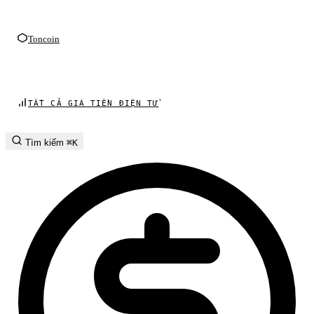
Toncoin
TẤT CẢ GIÁ TIỀN ĐIỆN TỬ
Tìm kiếm
⌘K