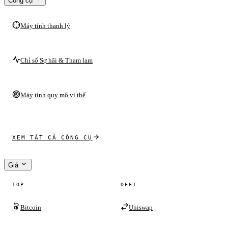
Công cụ
Máy tính thanh lý
Chỉ số Sợ hãi & Tham lam
Máy tính quy mô vị thế
XEM TẤT CẢ CÔNG CỤ
Giá
TOP
DEFI
Bitcoin
Uniswap