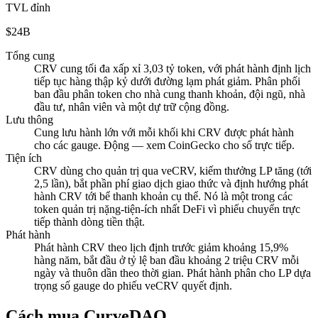
TVL đỉnh
$24B
Tổng cung
CRV cung tối đa xấp xỉ 3,03 tỷ token, với phát hành định lịch
tiếp tục hàng thập kỷ dưới đường lạm phát giảm. Phân phối
ban đầu phân token cho nhà cung thanh khoản, đội ngũ, nhà
đầu tư, nhân viên và một dự trữ cộng đồng.
Lưu thông
Cung lưu hành lớn với mỗi khối khi CRV được phát hành
cho các gauge. Động — xem CoinGecko cho số trực tiếp.
Tiện ích
CRV dùng cho quản trị qua veCRV, kiếm thưởng LP tăng (tới
2,5 lần), bắt phần phí giao dịch giao thức và định hướng phát
hành CRV tới bể thanh khoản cụ thể. Nó là một trong các
token quản trị nặng-tiện-ích nhất DeFi vì phiếu chuyển trực
tiếp thành dòng tiền thật.
Phát hành
Phát hành CRV theo lịch định trước giảm khoảng 15,9%
hàng năm, bắt đầu ở tỷ lệ ban đầu khoảng 2 triệu CRV mỗi
ngày và thuôn dần theo thời gian. Phát hành phân cho LP dựa
trọng số gauge do phiếu veCRV quyết định.
Cách mua CurveDAO