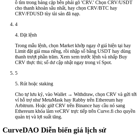
ô tìm trong bảng cặp bên phải gõ 'CRV.' Chọn CRV/USDT
cho thanh khoản sâu nhất, hay chọn CRV/BTC hay
CRV/FDUSD tùy tài sản đã nạp.
4
4. Đặt lệnh
Trong mẫu lệnh, chọn Market khớp ngay ở giá hiện tại hay
Limit đặt giá mua riêng, rồi nhập số bằng USDT hay dùng
thanh trượt phần trăm. Xem xem trước lệnh và nhấp Buy
CRV thực thi; số dư cập nhật ngay trong ví Spot.
5
5. Rút hoặc staking
Cho tự lưu ký, vào Wallet → Withdraw, chọn CRV và gửi tới
ví hỗ trợ như MetaMask hay Rabby trên Ethereum hay
Arbitrum. Hoặc giữ CRV trên Binance hay cầu nó sang
Ethereum khóa làm veCRV trực tiếp trên Curve.fi cho quyền
quản trị và lợi suất tăng.
CurveDAO Diễn biến giá lịch sử