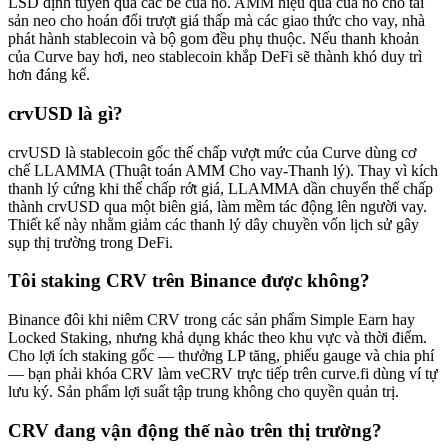
LSD định tuyến qua các bể của nó. AMM hiệu quả của nó cho tài
sản neo cho hoán đổi trượt giá thấp mà các giao thức cho vay, nhà
phát hành stablecoin và bộ gom đều phụ thuộc. Nếu thanh khoản
của Curve bay hơi, neo stablecoin khắp DeFi sẽ thành khó duy trì
hơn đáng kể.
crvUSD là gì?
crvUSD là stablecoin gốc thế chấp vượt mức của Curve dùng cơ
chế LLAMMA (Thuật toán AMM Cho vay-Thanh lý). Thay vì kích
thanh lý cứng khi thế chấp rớt giá, LLAMMA dần chuyển thế chấp
thành crvUSD qua một biên giá, làm mềm tác động lên người vay.
Thiết kế này nhằm giảm các thanh lý dây chuyền vốn lịch sử gây
sụp thị trường trong DeFi.
Tôi staking CRV trên Binance được không?
Binance đôi khi niêm CRV trong các sản phẩm Simple Earn hay
Locked Staking, nhưng khả dụng khác theo khu vực và thời điểm.
Cho lợi ích staking gốc — thưởng LP tăng, phiếu gauge và chia phí
— bạn phải khóa CRV làm veCRV trực tiếp trên curve.fi dùng ví tự
lưu ký. Sản phẩm lợi suất tập trung không cho quyền quản trị.
CRV đang vận động thế nào trên thị trường?