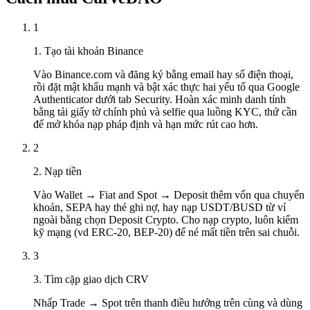
1
1. Tạo tài khoản Binance
Vào Binance.com và đăng ký bằng email hay số điện thoại,
rồi đặt mật khẩu mạnh và bật xác thực hai yếu tố qua Google
Authenticator dưới tab Security. Hoàn xác minh danh tính
bằng tải giấy tờ chính phủ và selfie qua luồng KYC, thứ cần
để mở khóa nạp pháp định và hạn mức rút cao hơn.
2
2. Nạp tiền
Vào Wallet → Fiat and Spot → Deposit thêm vốn qua chuyển
khoản, SEPA hay thẻ ghi nợ, hay nạp USDT/BUSD từ ví
ngoài bằng chọn Deposit Crypto. Cho nạp crypto, luôn kiểm
kỹ mạng (vd ERC-20, BEP-20) để né mất tiền trên sai chuỗi.
3
3. Tìm cặp giao dịch CRV
Nhấp Trade → Spot trên thanh điều hướng trên cùng và dùng