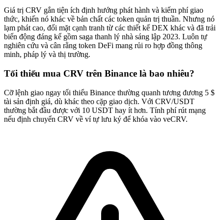
Giá trị CRV gắn tiện ích định hướng phát hành và kiếm phí giao
thức, khiến nó khác về bản chất các token quản trị thuần. Nhưng nó
lạm phát cao, đối mặt cạnh tranh từ các thiết kế DEX khác và đã trải
biến động đáng kể gồm saga thanh lý nhà sáng lập 2023. Luôn tự
nghiên cứu và cân rằng token DeFi mang rủi ro hợp đồng thông
minh, pháp lý và thị trường.
Tối thiểu mua CRV trên Binance là bao nhiêu?
Cỡ lệnh giao ngay tối thiểu Binance thường quanh tương đương 5 $
tài sản định giá, dù khác theo cặp giao dịch. Với CRV/USDT
thường bắt đầu được với 10 USDT hay ít hơn. Tính phí rút mạng
nếu định chuyển CRV về ví tự lưu ký để khóa vào veCRV.