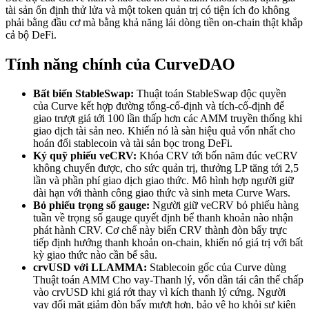
tài sản ổn định thử lửa và một token quản trị có tiện ích đo không
phải bằng đầu cơ mà bằng khả năng lái dòng tiền on-chain thật khắp
cả bộ DeFi.
Tính năng chính của CurveDAO
Bất biến StableSwap:
Thuật toán StableSwap độc quyền
của Curve kết hợp đường tổng-cố-định và tích-cố-định để
giao trượt giá tới 100 lần thấp hơn các AMM truyền thống khi
giao dịch tài sản neo. Khiến nó là sàn hiệu quả vốn nhất cho
hoán đổi stablecoin và tài sản bọc trong DeFi.
Ký quỹ phiếu veCRV:
Khóa CRV tới bốn năm đúc veCRV
không chuyển được, cho sức quản trị, thưởng LP tăng tới 2,5
lần và phần phí giao dịch giao thức. Mô hình hợp người giữ
dài hạn với thành công giao thức và sinh meta Curve Wars.
Bỏ phiếu trọng số gauge:
Người giữ veCRV bỏ phiếu hàng
tuần về trọng số gauge quyết định bể thanh khoản nào nhận
phát hành CRV. Cơ chế này biến CRV thành đòn bẩy trực
tiếp định hướng thanh khoản on-chain, khiến nó giá trị với bất
kỳ giao thức nào cần bể sâu.
crvUSD với LLAMMA:
Stablecoin gốc của Curve dùng
Thuật toán AMM Cho vay-Thanh lý, vốn dần tái cân thế chấp
vào crvUSD khi giá rớt thay vì kích thanh lý cứng. Người
vay đối mặt giảm đòn bẩy mượt hơn, bảo vệ họ khỏi sự kiện