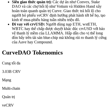
Siêu giao thức quản trị:
Các dự án như Convex, Stake
DAO và các chợ hối lộ như Votium và Hidden Hand xây
hoàn toàn quanh quản trị Curve. Giao thức trả hối lộ cho
người bỏ phiếu veCRV định hướng phát hành tới bể họ, tạo
kinh tế mua-phiếu hàng tuần nhiều triệu đô.
Đi vay với crvUSD:
Người dùng nạp ETH, wstETH,
WBTC hay thế chấp được duyệt khác đúc crvUSD với bảo
vệ thanh lý mềm của LLAMMA. Hấp dẫn cho vị thế long
đòn bẩy trên tài sản blue-chip mà không rủi ro thanh lý cứng
của Aave hay Compound.
CurveDAO Tokenomics
Cung tối đa
3.03B CRV
Mạng
Multi-chain
Quản trị
veCRV