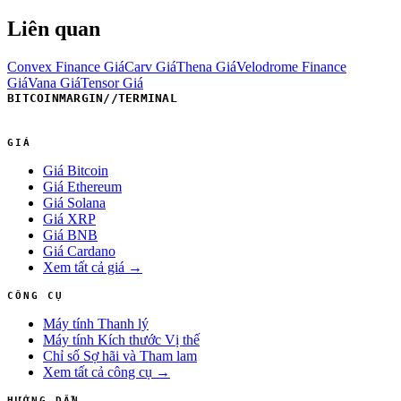
Liên quan
Convex Finance Giá
Carv Giá
Thena Giá
Velodrome Finance
Giá
Vana Giá
Tensor Giá
BITCOINMARGIN
//
TERMINAL
GIÁ
Giá Bitcoin
Giá Ethereum
Giá Solana
Giá XRP
Giá BNB
Giá Cardano
Xem tất cả giá →
CÔNG CỤ
Máy tính Thanh lý
Máy tính Kích thước Vị thế
Chỉ số Sợ hãi và Tham lam
Xem tất cả công cụ →
HƯỚNG DẪN