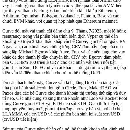
thế chấp vượt mức dùng LLAMMA mới (Thuật toán AMM Cho
vay-Thanh lý) vốn thanh lý mềm các vị thế qua tái cân AMM liên
tục thay vì thanh lý cứng. Giao thức triển khai khắp Ethereum,
Arbitrum, Optimism, Polygon, Avalanche, Fantom, Base và các
chuỗi EVM khác, với quản trị hợp nhất qua Ethereum mainnet.
Curve đối mặt vài tranh cãi đáng chú ý. Tháng 7/2023, một lỗ hổng
reentrancy trong vài phiên bản trình biên dịch Vyper cụ thể dẫn
khoảng 70 triệu $ khai thác khắp vài bể Curve, tạm bất ổn giá CRV.
Ngay sau, các khoản vay chống lưng CRV đòn bẩy nặng của nhà
sáng lập Michael Egorov khắp Aave, Frax và các nền tảng cho vay
khác đe dọa thanh lý dây chuyền khi CRV rớt. Egorov đàm phán
bán OTC hơn 100 triệu $ CRV cho các nhân vật DeFi nổi bật —
gồm Justin Sun, DCFGod và cái khác — để gỡ rủi ro vị thế, một sự
kiện vẫn là điểm tham chiếu cho rủi ro hệ thống DeFi.
Dù các thách thức này, Curve vẫn là hạ tầng DeFi nền tảng. Các
nhà phát hành stablecoin lớn gồm Circle, Frax, MakerDAO và
Paxos dựa các bể Curve cho thanh khoản thị trường thứ cấp và duy
trì neo. Các nhà cung staking thanh khoản như Lido và Rocket Pool
dùng Curve giữ stETH và rETH neo sát ETH. Giao thức tiếp tục
tung nguyên thủy mới, gồm thị trường cho vay bảo vệ bởi cơ chế
LLAMMA của crvUSD và các phiên bản sinh lợi suất scrvUSD
(crvUSD tiết kiệm).
Sức trụ của Curve nằm ở hào của nó: bể thanh khoản sâu, định giá