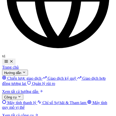
vi
Trang chủ
Hướng dẫn
Chiến lược giao dịch
Giao dịch ký quỹ
Giao dịch hợp
đồng tương lai
Quản lý rủi ro
Xem tất cả hướng dẫn
Công cụ
Máy tính thanh lý
Chỉ số Sợ hãi & Tham lam
Máy tính
quy mô vị thế
Xem tất cả công cụ