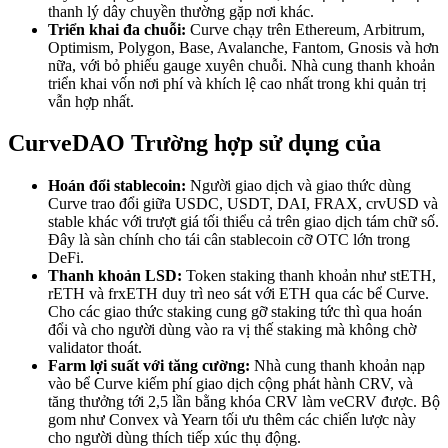
thanh lý dây chuyền thường gặp nơi khác.
Triển khai đa chuỗi:
Curve chạy trên Ethereum, Arbitrum,
Optimism, Polygon, Base, Avalanche, Fantom, Gnosis và hơn
nữa, với bỏ phiếu gauge xuyên chuỗi. Nhà cung thanh khoản
triển khai vốn nơi phí và khích lệ cao nhất trong khi quản trị
vẫn hợp nhất.
CurveDAO Trường hợp sử dụng của
Hoán đổi stablecoin:
Người giao dịch và giao thức dùng
Curve trao đổi giữa USDC, USDT, DAI, FRAX, crvUSD và
stable khác với trượt giá tối thiểu cả trên giao dịch tám chữ số.
Đây là sàn chính cho tái cân stablecoin cỡ OTC lớn trong
DeFi.
Thanh khoản LSD:
Token staking thanh khoản như stETH,
rETH và frxETH duy trì neo sát với ETH qua các bể Curve.
Cho các giao thức staking cung gỡ staking tức thì qua hoán
đổi và cho người dùng vào ra vị thế staking mà không chờ
validator thoát.
Farm lợi suất với tăng cường:
Nhà cung thanh khoản nạp
vào bể Curve kiếm phí giao dịch cộng phát hành CRV, và
tăng thưởng tới 2,5 lần bằng khóa CRV làm veCRV được. Bộ
gom như Convex và Yearn tối ưu thêm các chiến lược này
cho người dùng thích tiếp xúc thụ động.