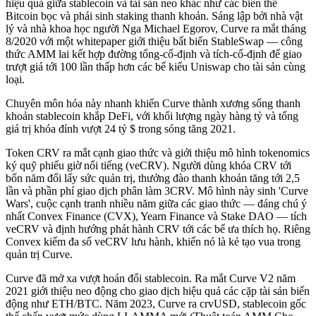
hiệu quả giữa stablecoin và tài sản neo khác như các biến thể
Bitcoin bọc và phái sinh staking thanh khoản. Sáng lập bởi nhà vật
lý và nhà khoa học người Nga Michael Egorov, Curve ra mắt tháng
8/2020 với một whitepaper giới thiệu bất biến StableSwap — công
thức AMM lai kết hợp đường tổng-cố-định và tích-cố-định để giao
trượt giá tới 100 lần thấp hơn các bể kiểu Uniswap cho tài sản cùng
loại.
Chuyên môn hóa này nhanh khiến Curve thành xương sống thanh
khoản stablecoin khắp DeFi, với khối lượng ngày hàng tỷ và tổng
giá trị khóa đỉnh vượt 24 tỷ $ trong sóng tăng 2021.
Token CRV ra mắt cạnh giao thức và giới thiệu mô hình tokenomics
ký quỹ phiếu giờ nổi tiếng (veCRV). Người dùng khóa CRV tới
bốn năm đổi lấy sức quản trị, thưởng đào thanh khoản tăng tới 2,5
lần và phần phí giao dịch phân làm 3CRV. Mô hình này sinh 'Curve
Wars', cuộc cạnh tranh nhiều năm giữa các giao thức — đáng chú ý
nhất Convex Finance (CVX), Yearn Finance và Stake DAO — tích
veCRV và định hướng phát hành CRV tới các bể ưa thích họ. Riêng
Convex kiểm đa số veCRV lưu hành, khiến nó là kẻ tạo vua trong
quản trị Curve.
Curve đã mở xa vượt hoán đổi stablecoin. Ra mắt Curve V2 năm
2021 giới thiệu neo động cho giao dịch hiệu quả các cặp tài sản biến
động như ETH/BTC. Năm 2023, Curve ra crvUSD, stablecoin gốc