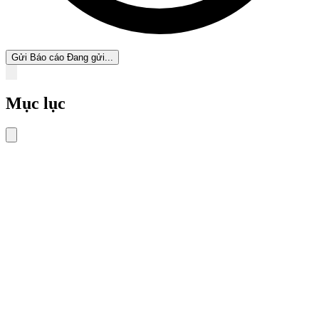
Gửi Báo cáo
Đang gửi...
Mục lục