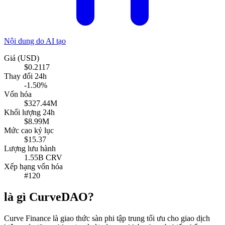
Nội dung do AI tạo
Giá (USD)
$0.2117
Thay đổi 24h
-1.50%
Vốn hóa
$327.44M
Khối lượng 24h
$8.99M
Mức cao kỷ lục
$15.37
Lượng lưu hành
1.55B CRV
Xếp hạng vốn hóa
#120
là gì CurveDAO?
Curve Finance là giao thức sàn phi tập trung tối ưu cho giao dịch