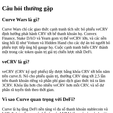
Câu hỏi thường gặp
Curve Wars là gì?
Curve Wars chỉ các giao thức cạnh tranh tích sức bỏ phiếu veCRV
định hướng phát hành CRV tới bể thanh khoản họ. Convex
Finance, Stake DAO và Yearn gom vị thế veCRV lớn, và các nền
tảng hối lộ như Votium và Hidden Hand cho các dự án trả người bỏ
phiếu trực tiếp ủng hộ gauge họ. Cuộc cạnh tranh biến CRV thành
một trong các token quản trị giá trị chiến lược nhất DeFi.
veCRV là gì?
veCRV (CRV ký quỹ phiếu) lấy được bằng khóa CRV tới bốn năm
trên curve.fi. Nó cho phiếu quản trị, thưởng CRV tăng tới 2,5 lần
trên thanh khoản riêng và phần phí giao dịch giao thức trả ra làm
3CRV. Khóa lâu hơn cho nhiều veCRV hơn mỗi CRV, và số dư
phân rã tuyến tính theo thời gian.
Vì sao Curve quan trọng với DeFi?
Curve là hạ tầng DeFi nền tảng vì đa số thanh khoản stablecoin và