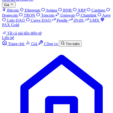
Giá
Bitcoin
Ethereum
Solana
BNB
XRP
Cardano
Dogecoin
TRON
Toncoin
Uniswap
Chainlink
Aave
Lido DAO
Curve DAO
Pendle
dYdX
GMX
PAX Gold
Tất cả giá tiền điện tử
Liên hệ
Trang chủ
Giá
Công cụ
Tìm kiếm