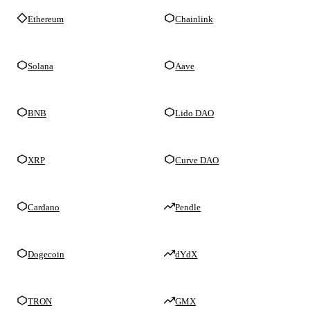
Ethereum
Chainlink
Solana
Aave
BNB
Lido DAO
XRP
Curve DAO
Cardano
Pendle
Dogecoin
dYdX
TRON
GMX