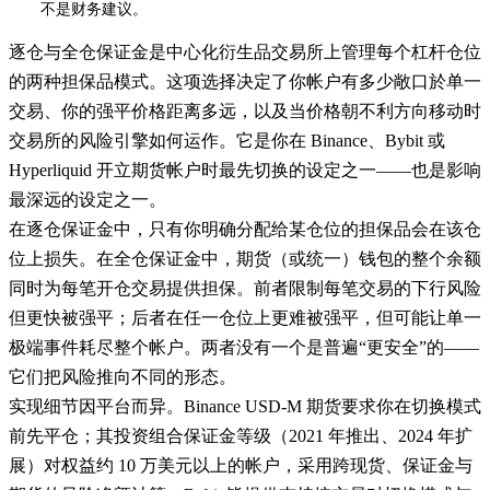
不是财务建议。
逐仓与全仓保证金是中心化衍生品交易所上管理每个杠杆仓位
的两种担保品模式。这项选择决定了你帐户有多少敞口於单一
交易、你的强平价格距离多远，以及当价格朝不利方向移动时
交易所的风险引擎如何运作。它是你在 Binance、Bybit 或
Hyperliquid 开立期货帐户时最先切换的设定之一——也是影响
最深远的设定之一。
在逐仓保证金中，只有你明确分配给某仓位的担保品会在该仓
位上损失。在全仓保证金中，期货（或统一）钱包的整个余额
同时为每笔开仓交易提供担保。前者限制每笔交易的下行风险
但更快被强平；后者在任一仓位上更难被强平，但可能让单一
极端事件耗尽整个帐户。两者没有一个是普遍“更安全”的——
它们把风险推向不同的形态。
实现细节因平台而异。Binance USD-M 期货要求你在切换模式
前先平仓；其投资组合保证金等级（2021 年推出、2024 年扩
展）对权益约 10 万美元以上的帐户，采用跨现货、保证金与