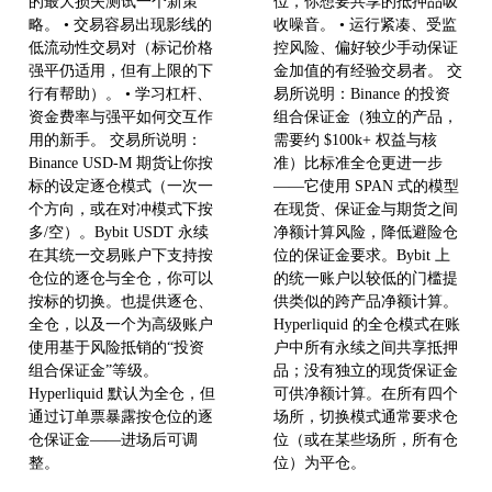
的最大损失测试一个新策
位，你想要共享的抵押品吸
略。 • 交易容易出现影线的
收噪音。 • 运行紧凑、受监
低流动性交易对（标记价格
控风险、偏好较少手动保证
强平仍适用，但有上限的下
金加值的有经验交易者。 交
行有帮助）。 • 学习杠杆、
易所说明：Binance 的投资
资金费率与强平如何交互作
组合保证金（独立的产品，
用的新手。 交易所说明：
需要约 $100k+ 权益与核
Binance USD-M 期货让你按
准）比标准全仓更进一步
标的设定逐仓模式（一次一
——它使用 SPAN 式的模型
个方向，或在对冲模式下按
在现货、保证金与期货之间
多/空）。Bybit USDT 永续
净额计算风险，降低避险仓
在其统一交易账户下支持按
位的保证金要求。Bybit 上
仓位的逐仓与全仓，你可以
的统一账户以较低的门槛提
按标的切换。也提供逐仓、
供类似的跨产品净额计算。
全仓，以及一个为高级账户
Hyperliquid 的全仓模式在账
使用基于风险抵销的“投资
户中所有永续之间共享抵押
组合保证金”等级。
品；没有独立的现货保证金
Hyperliquid 默认为全仓，但
可供净额计算。在所有四个
通过订单票暴露按仓位的逐
场所，切换模式通常要求仓
仓保证金——进场后可调
位（或在某些场所，所有仓
整。
位）为平仓。