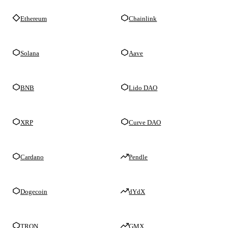
Ethereum
Chainlink
Solana
Aave
BNB
Lido DAO
XRP
Curve DAO
Cardano
Pendle
Dogecoin
dYdX
TRON
GMX