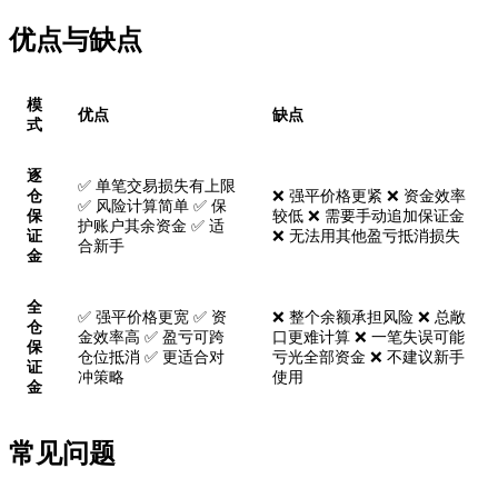
优点与缺点
模
优点
缺点
式
逐
✅ 单笔交易损失有上限
仓
❌ 强平价格更紧 ❌ 资金效率
✅ 风险计算简单 ✅ 保
保
较低 ❌ 需要手动追加保证金
护账户其余资金 ✅ 适
证
❌ 无法用其他盈亏抵消损失
合新手
金
全
✅ 强平价格更宽 ✅ 资
❌ 整个余额承担风险 ❌ 总敞
仓
金效率高 ✅ 盈亏可跨
口更难计算 ❌ 一笔失误可能
保
仓位抵消 ✅ 更适合对
亏光全部资金 ❌ 不建议新手
证
冲策略
使用
金
常见问题