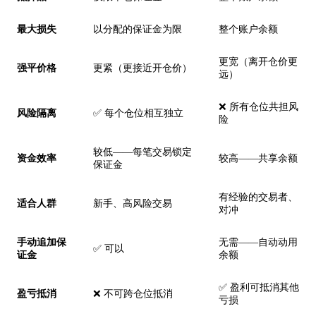
最大损失
以分配的保证金为限
整个账户余额
更宽（离开仓价更
强平价格
更紧（更接近开仓价）
远）
❌ 所有仓位共担风
风险隔离
✅ 每个仓位相互独立
险
较低——每笔交易锁定
资金效率
较高——共享余额
保证金
有经验的交易者、
适合人群
新手、高风险交易
对冲
手动追加保
无需——自动动用
✅ 可以
证金
余额
✅ 盈利可抵消其他
盈亏抵消
❌ 不可跨仓位抵消
亏损