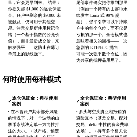
量，它会更早到来。 结果：
尾部事件确实把你推到那里
你损失那 $1,000 的逐仓保证
（例如一个持有的山寨币永
金。账户中剩余的 $9,000 未
续发生 Luna 式 99% 崩
被触及，仍可用于其他交
盘），强平引擎可以平掉账
易。注意交易所使用标记价
户中的每个仓位，而不仅是
格（一个基于指数的公允价
亏损的那一个。全仓模式也
值），而非最后成交价，来
意味着相关的回撤——一次
触发强平——这防止在薄订
急剧的 ETH/BTC 抛售——
单簿上的影线强平。
可能一次强平数个仓位，因
为共享的抵押品用尽了。
何时使用每种模式
逐仓保证金：典型使用
全仓保证金：典型使用
✓
✓
案例
案例
• 在不冒账户其余部分风险
• 多头与空头脚互相抵销的
的情况下，对一个波动的山
避险账本（基差交易、配对
寨币永续决定单一方向性押
交易、delta 中性的资金费率
注的大小。 • 以严格、预定
农场）。 • 持有多个相关仓