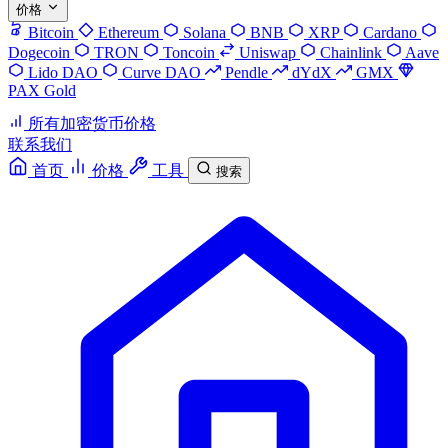
价格
Bitcoin
Ethereum
Solana
BNB
XRP
Cardano
Dogecoin
TRON
Toncoin
Uniswap
Chainlink
Aave
Lido DAO
Curve DAO
Pendle
dYdX
GMX
PAX Gold
所有加密货币价格
联系我们
首页
价格
工具
搜索