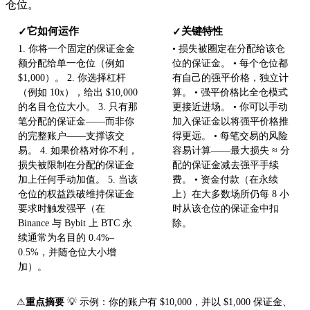
仓位。
它如何运作
关键特性
✓
✓
1. 你将一个固定的保证金金
• 损失被圈定在分配给该仓
额分配给单一仓位（例如
位的保证金。 • 每个仓位都
$1,000）。 2. 你选择杠杆
有自己的强平价格，独立计
（例如 10x），给出 $10,000
算。 • 强平价格比全仓模式
的名目仓位大小。 3. 只有那
更接近进场。 • 你可以手动
笔分配的保证金——而非你
加入保证金以将强平价格推
的完整账户——支撑该交
得更远。 • 每笔交易的风险
易。 4. 如果价格对你不利，
容易计算——最大损失 ≈ 分
损失被限制在分配的保证金
配的保证金减去强平手续
加上任何手动加值。 5. 当该
费。 • 资金付款（在永续
仓位的权益跌破维持保证金
上）在大多数场所仍每 8 小
要求时触发强平（在
时从该仓位的保证金中扣
Binance 与 Bybit 上 BTC 永
除。
续通常为名目的 0.4%–
0.5%，并随仓位大小增
加）。
⚠
重点摘要
💡 示例：你的账户有 $10,000，并以 $1,000 保证金、