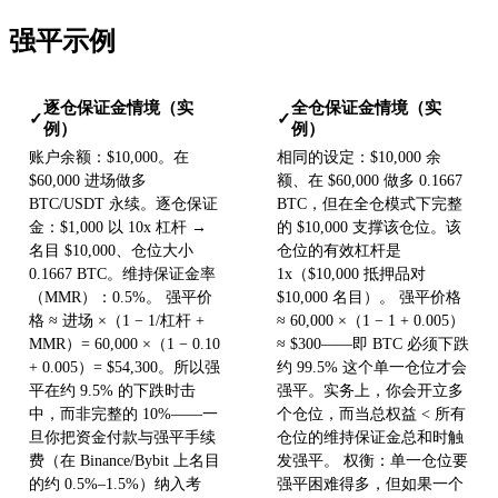
强平示例
逐仓保证金情境（实
全仓保证金情境（实
✓
✓
例）
例）
账户余额：$10,000。在
相同的设定：$10,000 余
$60,000 进场做多
额、在 $60,000 做多 0.1667
BTC/USDT 永续。逐仓保证
BTC，但在全仓模式下完整
金：$1,000 以 10x 杠杆 →
的 $10,000 支撑该仓位。该
名目 $10,000、仓位大小
仓位的有效杠杆是
0.1667 BTC。维持保证金率
1x（$10,000 抵押品对
（MMR）：0.5%。 强平价
$10,000 名目）。 强平价格
格 ≈ 进场 ×（1 − 1/杠杆 +
≈ 60,000 ×（1 − 1 + 0.005）
MMR）= 60,000 ×（1 − 0.10
≈ $300——即 BTC 必须下跌
+ 0.005）= $54,300。所以强
约 99.5% 这个单一仓位才会
平在约 9.5% 的下跌时击
强平。实务上，你会开立多
中，而非完整的 10%——一
个仓位，而当总权益 < 所有
旦你把资金付款与强平手续
仓位的维持保证金总和时触
费（在 Binance/Bybit 上名目
发强平。 权衡：单一仓位要
的约 0.5%–1.5%）纳入考
强平困难得多，但如果一个