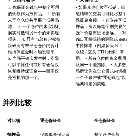
1. 你保证金钱包中整个可用
• 如果其他仓位不抵销，单
的余额作为抵押品。 2. 所有
笔糟糕的交易可能耗尽整个
未平仓仓位共享那个抵押品
保证金余额。 • 仓位共享抵
池。 3. 一个仓位的未实现利
押品，所以每笔个别交易的
润实时抵销另一个的未实现
强平价格离进场更远。 • 对
损失。 4. 只有当总账户权益
PnL 互相抵销的避险或 delta
跌破所有未平仓仓位的合计
中性账本（例如多头 BTC
维持保证金时才触发强平。
永续 / 空头 ETH 永续）有
5. 当强平确实发生时，引擎
用。 • 所有仓位的资金费用
可以平掉任何或所有仓位以
从同一个池扣除。 • 大多数
恢复维持保证金——而不仅
场所让你在全仓模式内切换
是亏损的那一个。
一个子账户或“逐仓钱包”以
隔离特定的策略。
并列比较
对比项
逐仓保证金
全仓保证金
抵押品
仅限单仓保证金
整个账户余额