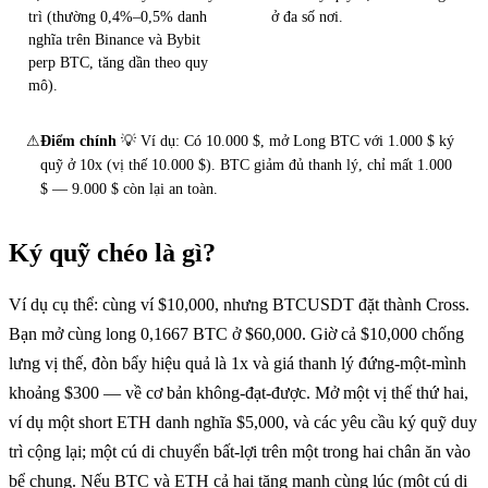
trì (thường 0,4%–0,5% danh
ở đa số nơi.
nghĩa trên Binance và Bybit
perp BTC, tăng dần theo quy
mô).
⚠
Điểm chính
💡 Ví dụ: Có 10.000 $, mở Long BTC với 1.000 $ ký
quỹ ở 10x (vị thế 10.000 $). BTC giảm đủ thanh lý, chỉ mất 1.000
$ — 9.000 $ còn lại an toàn.
Ký quỹ chéo là gì?
Ví dụ cụ thể: cùng ví $10,000, nhưng BTCUSDT đặt thành Cross.
Bạn mở cùng long 0,1667 BTC ở $60,000. Giờ cả $10,000 chống
lưng vị thế, đòn bẩy hiệu quả là 1x và giá thanh lý đứng-một-mình
khoảng $300 — về cơ bản không-đạt-được. Mở một vị thế thứ hai,
ví dụ một short ETH danh nghĩa $5,000, và các yêu cầu ký quỹ duy
trì cộng lại; một cú di chuyển bất-lợi trên một trong hai chân ăn vào
bể chung. Nếu BTC và ETH cả hai tăng mạnh cùng lúc (một cú di