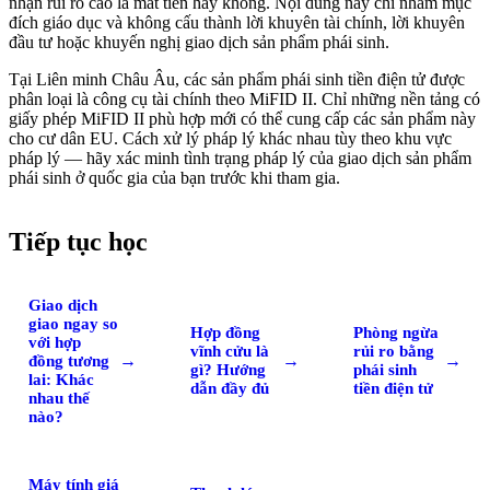
nhận rủi ro cao là mất tiền hay không. Nội dung này chỉ nhằm mục
đích giáo dục và không cấu thành lời khuyên tài chính, lời khuyên
đầu tư hoặc khuyến nghị giao dịch sản phẩm phái sinh.
Tại Liên minh Châu Âu, các sản phẩm phái sinh tiền điện tử được
phân loại là công cụ tài chính theo MiFID II. Chỉ những nền tảng có
giấy phép MiFID II phù hợp mới có thể cung cấp các sản phẩm này
cho cư dân EU. Cách xử lý pháp lý khác nhau tùy theo khu vực
pháp lý — hãy xác minh tình trạng pháp lý của giao dịch sản phẩm
phái sinh ở quốc gia của bạn trước khi tham gia.
Tiếp tục học
Giao dịch
giao ngay so
Hợp đồng
Phòng ngừa
với hợp
vĩnh cửu là
rủi ro bằng
→
→
→
đồng tương
gì? Hướng
phái sinh
lai: Khác
dẫn đầy đủ
tiền điện tử
nhau thế
nào?
Máy tính giá