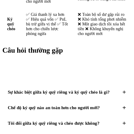
cho người mới
✅ Giá thanh lý xa hơn
❌ Toàn bộ số dư gặp rủi ro
Ký
✅ Hiệu quả vốn ✅ PnL
❌ Khó tính tổng phơi nhiễm
quỹ
bù trừ giữa vị thế ✅ Tốt
❌ Một giao dịch tồi xóa hết
chéo
hơn cho chiến lược
tiền ❌ Không khuyến nghị
phòng ngừa
cho người mới
Câu hỏi thường gặp
+
Sự khác biệt giữa ký quỹ riêng và ký quỹ chéo là gì?
+
Chế độ ký quỹ nào an toàn hơn cho người mới?
+
Tôi đổi giữa ký quỹ riêng và chéo được không?