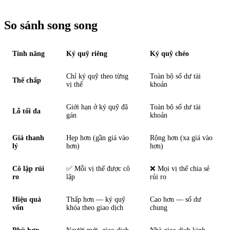
So sánh song song
Tính năng
Ký quỹ riêng
Ký quỹ chéo
Chỉ ký quỹ theo từng
Toàn bộ số dư tài
Thế chấp
vị thế
khoản
Giới hạn ở ký quỹ đã
Toàn bộ số dư tài
Lỗ tối đa
gán
khoản
Giá thanh
Hẹp hơn (gần giá vào
Rộng hơn (xa giá vào
lý
hơn)
hơn)
Cô lập rủi
✅ Mỗi vị thế được cô
❌ Mọi vị thế chia sẻ
ro
lập
rủi ro
Hiệu quả
Thấp hơn — ký quỹ
Cao hơn — số dư
vốn
khóa theo giao dịch
chung