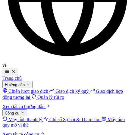
vi
Trang chủ
Hướng dẫn
Chiến lược giao dịch
Giao dịch ký quỹ
Giao dịch hợp
đồng tương lai
Quản lý rủi ro
Xem tất cả hướng dẫn
Công cụ
Máy tính thanh lý
Chỉ số Sợ hãi & Tham lam
Máy tính
quy mô vị thế
Xem tất cả công cụ