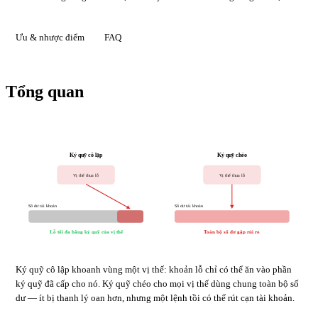
Ưu & nhược điểm
FAQ
Tổng quan
Ký quỹ cô lập
Ký quỹ chéo
Vị thế thua lỗ
Vị thế thua lỗ
Số dư tài khoản
Số dư tài khoản
Lỗ tối đa bằng ký quỹ của vị thế
Toàn bộ số dư gặp rủi ro
Ký quỹ cô lập khoanh vùng một vị thế: khoản lỗ chỉ có thể ăn vào phần
ký quỹ đã cấp cho nó. Ký quỹ chéo cho mọi vị thế dùng chung toàn bộ số
dư — ít bị thanh lý oan hơn, nhưng một lệnh tồi có thể rút cạn tài khoản.