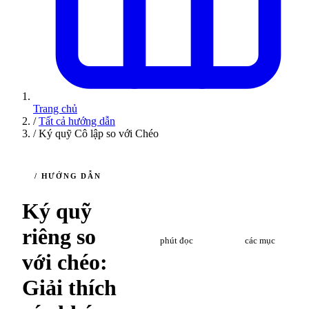
Trang chủ
/
Tất cả hướng dẫn
/
Ký quỹ Cô lập so với Chéo
/ HƯỚNG DẪN
Ký quỹ
12
7
riêng so
phút đọc
các mục
với chéo:
Giải thích