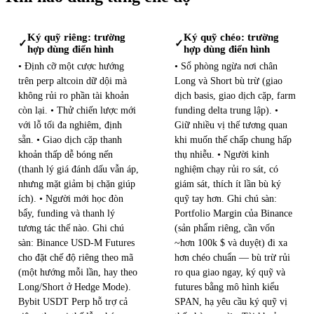
Ký quỹ riêng: trường
Ký quỹ chéo: trường
✓
✓
hợp dùng điển hình
hợp dùng điển hình
• Định cỡ một cược hướng
• Sổ phòng ngừa nơi chân
trên perp altcoin dữ dội mà
Long và Short bù trừ (giao
không rủi ro phần tài khoản
dịch basis, giao dịch cặp, farm
còn lại. • Thử chiến lược mới
funding delta trung lập). •
với lỗ tối đa nghiêm, định
Giữ nhiều vị thế tương quan
sẵn. • Giao dịch cặp thanh
khi muốn thế chấp chung hấp
khoản thấp dễ bóng nến
thụ nhiễu. • Người kinh
(thanh lý giá đánh dấu vẫn áp,
nghiệm chạy rủi ro sát, có
nhưng mặt giảm bị chặn giúp
giám sát, thích ít lần bù ký
ích). • Người mới học đòn
quỹ tay hơn. Ghi chú sàn:
bẩy, funding và thanh lý
Portfolio Margin của Binance
tương tác thế nào. Ghi chú
(sản phẩm riêng, cần vốn
sàn: Binance USD-M Futures
~hơn 100k $ và duyệt) đi xa
cho đặt chế độ riêng theo mã
hơn chéo chuẩn — bù trừ rủi
(một hướng mỗi lần, hay theo
ro qua giao ngay, ký quỹ và
Long/Short ở Hedge Mode).
futures bằng mô hình kiểu
Bybit USDT Perp hỗ trợ cả
SPAN, hạ yêu cầu ký quỹ vị