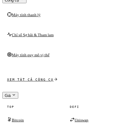
Công cụ
Máy tính thanh lý
Chỉ số Sợ hãi & Tham lam
Máy tính quy mô vị thế
XEM TẤT CẢ CÔNG CỤ
Giá
TOP
DEFI
Bitcoin
Uniswap