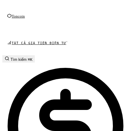
Toncoin
TẤT CẢ GIÁ TIỀN ĐIỆN TỬ
Tìm kiếm
⌘K