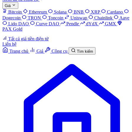
Giá
Bitcoin
Ethereum
Solana
BNB
XRP
Cardano
Dogecoin
TRON
Toncoin
Uniswap
Chainlink
Aave
Lido DAO
Curve DAO
Pendle
dYdX
GMX
PAX Gold
Tất cả giá tiền điện tử
Liên hệ
Trang chủ
Giá
Công cụ
Tìm kiếm