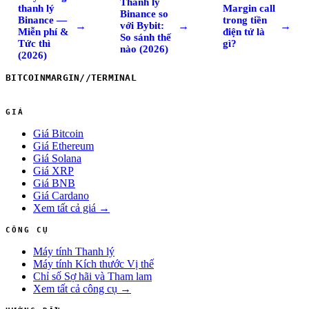
Thanh lý
thanh lý
Margin call
Binance so
Binance —
trong tiền
→
→
→
với Bybit:
Miễn phí &
điện tử là
So sánh thế
Tức thì
gì?
nào (2026)
(2026)
BITCOINMARGIN
//
TERMINAL
GIÁ
Giá Bitcoin
Giá Ethereum
Giá Solana
Giá XRP
Giá BNB
Giá Cardano
Xem tất cả giá →
CÔNG CỤ
Máy tính Thanh lý
Máy tính Kích thước Vị thế
Chỉ số Sợ hãi và Tham lam
Xem tất cả công cụ →