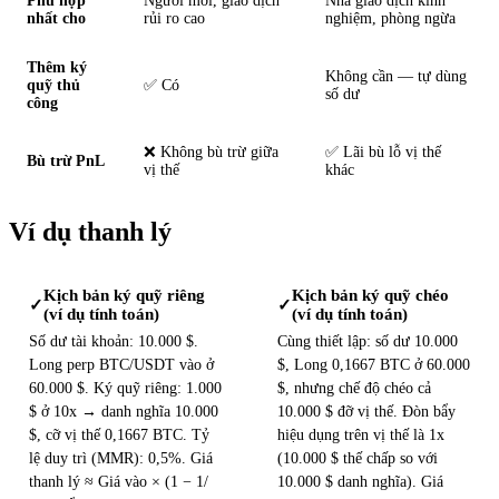
Phù hợp
Người mới, giao dịch
Nhà giao dịch kinh
nhất cho
rủi ro cao
nghiệm, phòng ngừa
Thêm ký
Không cần — tự dùng
quỹ thủ
✅ Có
số dư
công
❌ Không bù trừ giữa
✅ Lãi bù lỗ vị thế
Bù trừ PnL
vị thế
khác
Ví dụ thanh lý
Kịch bản ký quỹ riêng
Kịch bản ký quỹ chéo
✓
✓
(ví dụ tính toán)
(ví dụ tính toán)
Số dư tài khoản: 10.000 $.
Cùng thiết lập: số dư 10.000
Long perp BTC/USDT vào ở
$, Long 0,1667 BTC ở 60.000
60.000 $. Ký quỹ riêng: 1.000
$, nhưng chế độ chéo cả
$ ở 10x → danh nghĩa 10.000
10.000 $ đỡ vị thế. Đòn bẩy
$, cỡ vị thế 0,1667 BTC. Tỷ
hiệu dụng trên vị thế là 1x
lệ duy trì (MMR): 0,5%. Giá
(10.000 $ thế chấp so với
thanh lý ≈ Giá vào × (1 − 1/
10.000 $ danh nghĩa). Giá