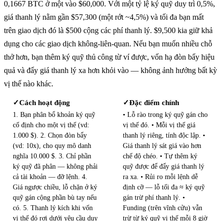
0,1667 BTC ở một vào $60,000. Với một tỷ lệ ký quỹ duy trì 0,5%,
giá thanh lý nằm gần $57,300 (một rớt ~4,5%) và tối đa bạn mất
trên giao dịch đó là $500 cộng các phí thanh lý. $9,500 kia giữ khả
dụng cho các giao dịch không-liên-quan. Nếu bạn muốn nhiều chỗ
thở hơn, bạn thêm ký quỹ thủ công từ ví được, vốn hạ đòn bẩy hiệu
quả và đẩy giá thanh lý xa hơn khỏi vào — không ảnh hưởng bất kỳ
vị thế nào khác.
Cách hoạt động
Đặc điểm chính
✓
✓
1. Bạn phân bổ khoản ký quỹ
• Lỗ rào trong ký quỹ gán cho
cố định cho một vị thế (vd:
vị thế đó. • Mỗi vị thế giá
1.000 $). 2. Chọn đòn bẩy
thanh lý riêng, tính độc lập. •
(vd: 10x), cho quy mô danh
Giá thanh lý sát giá vào hơn
nghĩa 10.000 $. 3. Chỉ phần
chế độ chéo. • Tự thêm ký
ký quỹ đã phân — không phải
quỹ được để đẩy giá thanh lý
cả tài khoản — đỡ lệnh. 4.
ra xa. • Rủi ro mỗi lệnh dễ
Giá ngược chiều, lỗ chặn ở ký
định cỡ — lỗ tối đa ≈ ký quỹ
quỹ gán cộng phần bù tay nếu
gán trừ phí thanh lý. •
có. 5. Thanh lý kích khi vốn
Funding (trên vĩnh cửu) vẫn
vị thế đó rơi dưới yêu cầu duy
trừ từ ký quỹ vị thế mỗi 8 giờ