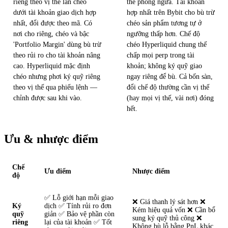
riêng theo vị thế lẫn chéo
thế phòng ngừa. Tài khoản
dưới tài khoản giao dịch hợp
hợp nhất trên Bybit cho bù trừ
nhất, đổi được theo mã. Có
chéo sản phẩm tương tự ở
nơi cho riêng, chéo và bậc
ngưỡng thấp hơn. Chế độ
'Portfolio Margin' dùng bù trừ
chéo Hyperliquid chung thế
theo rủi ro cho tài khoản nâng
chấp mọi perp trong tài
cao. Hyperliquid mặc định
khoản; không ký quỹ giao
chéo nhưng phơi ký quỹ riêng
ngay riêng để bù. Cả bốn sàn,
theo vị thế qua phiếu lệnh —
đổi chế độ thường cần vị thế
chỉnh được sau khi vào.
(hay mọi vị thế, vài nơi) đóng
hết.
Ưu & nhược điểm
Chế
Ưu điểm
Nhược điểm
độ
✅ Lỗ giới hạn mỗi giao
❌ Giá thanh lý sát hơn ❌
Ký
dịch ✅ Tính rủi ro đơn
Kém hiệu quả vốn ❌ Cần bổ
quỹ
giản ✅ Bảo vệ phần còn
sung ký quỹ thủ công ❌
riêng
lại của tài khoản ✅ Tốt
Không bù lỗ bằng PnL khác