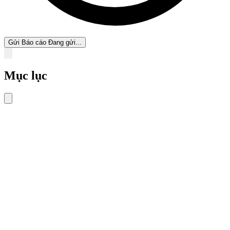
Gửi Báo cáo
Đang gửi...
Mục lục