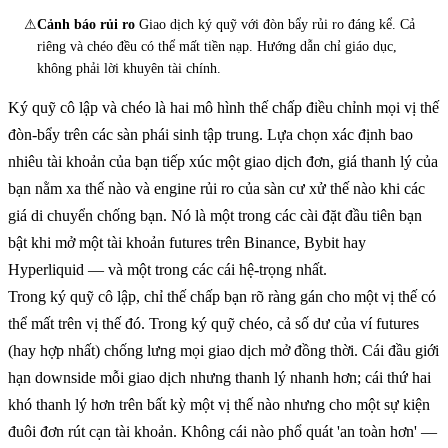
⚠
Cảnh báo rủi ro
Giao dịch ký quỹ với đòn bẩy rủi ro đáng kể. Cả
riêng và chéo đều có thể mất tiền nạp. Hướng dẫn chỉ giáo dục,
không phải lời khuyên tài chính.
Ký quỹ cô lập và chéo là hai mô hình thế chấp điều chỉnh mọi vị thế
đòn-bẩy trên các sàn phái sinh tập trung. Lựa chọn xác định bao
nhiêu tài khoản của bạn tiếp xúc một giao dịch đơn, giá thanh lý của
bạn nằm xa thế nào và engine rủi ro của sàn cư xử thế nào khi các
giá di chuyển chống bạn. Nó là một trong các cài đặt đầu tiên bạn
bật khi mở một tài khoản futures trên Binance, Bybit hay
Hyperliquid — và một trong các cái hệ-trọng nhất.
Trong ký quỹ cô lập, chỉ thế chấp bạn rõ ràng gán cho một vị thế có
thể mất trên vị thế đó. Trong ký quỹ chéo, cả số dư của ví futures
(hay hợp nhất) chống lưng mọi giao dịch mở đồng thời. Cái đầu giới
hạn downside mỗi giao dịch nhưng thanh lý nhanh hơn; cái thứ hai
khó thanh lý hơn trên bất kỳ một vị thế nào nhưng cho một sự kiện
đuôi đơn rút cạn tài khoản. Không cái nào phổ quát 'an toàn hơn' —