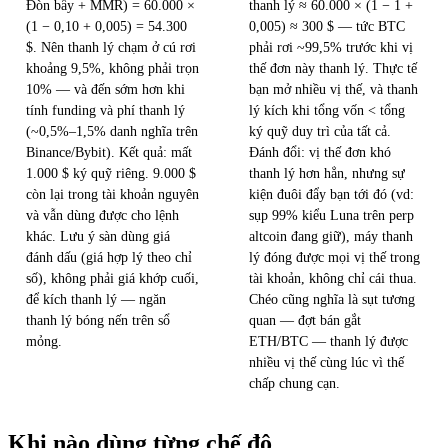
Đòn bẩy + MMR) = 60.000 ×
thanh lý ≈ 60.000 × (1 − 1 +
(1 − 0,10 + 0,005) = 54.300
0,005) ≈ 300 $ — tức BTC
$. Nên thanh lý chạm ở cú rơi
phải rơi ~99,5% trước khi vị
khoảng 9,5%, không phải trọn
thế đơn này thanh lý. Thực tế
10% — và đến sớm hơn khi
bạn mở nhiều vị thế, và thanh
tính funding và phí thanh lý
lý kích khi tổng vốn < tổng
(~0,5%–1,5% danh nghĩa trên
ký quỹ duy trì của tất cả.
Binance/Bybit). Kết quả: mất
Đánh đổi: vị thế đơn khó
1.000 $ ký quỹ riêng. 9.000 $
thanh lý hơn hẳn, nhưng sự
còn lại trong tài khoản nguyên
kiện đuôi đẩy bạn tới đó (vd:
và vẫn dùng được cho lệnh
sụp 99% kiểu Luna trên perp
khác. Lưu ý sàn dùng giá
altcoin đang giữ), máy thanh
đánh dấu (giá hợp lý theo chỉ
lý đóng được mọi vị thế trong
số), không phải giá khớp cuối,
tài khoản, không chỉ cái thua.
để kích thanh lý — ngăn
Chéo cũng nghĩa là sụt tương
thanh lý bóng nến trên sổ
quan — đợt bán gắt
mỏng.
ETH/BTC — thanh lý được
nhiều vị thế cùng lúc vì thế
chấp chung cạn.
Khi nào dùng từng chế độ