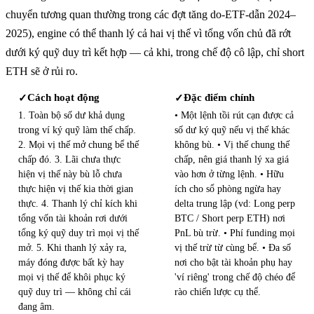
chuyển tương quan thường trong các đợt tăng do-ETF-dẫn 2024–
2025), engine có thể thanh lý cả hai vị thế vì tổng vốn chủ đã rớt
dưới ký quỹ duy trì kết hợp — cả khi, trong chế độ cô lập, chỉ short
ETH sẽ ở rủi ro.
Cách hoạt động
Đặc điểm chính
✓
✓
1. Toàn bộ số dư khả dụng
• Một lệnh tồi rút cạn được cả
trong ví ký quỹ làm thế chấp.
số dư ký quỹ nếu vị thế khác
2. Mọi vị thế mở chung bể thế
không bù. • Vị thế chung thế
chấp đó. 3. Lãi chưa thực
chấp, nên giá thanh lý xa giá
hiện vị thế này bù lỗ chưa
vào hơn ở từng lệnh. • Hữu
thực hiện vị thế kia thời gian
ích cho sổ phòng ngừa hay
thực. 4. Thanh lý chỉ kích khi
delta trung lập (vd: Long perp
tổng vốn tài khoản rơi dưới
BTC / Short perp ETH) nơi
tổng ký quỹ duy trì mọi vị thế
PnL bù trừ. • Phí funding mọi
mở. 5. Khi thanh lý xảy ra,
vị thế trừ từ cùng bể. • Đa số
máy đóng được bất kỳ hay
nơi cho bật tài khoản phụ hay
mọi vị thế để khôi phục ký
'ví riêng' trong chế độ chéo để
quỹ duy trì — không chỉ cái
rào chiến lược cụ thể.
đang âm.