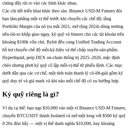
chúng đẩy rủi ro vào các hình khác nhau.
Các chi tiết triển khai khác theo sàn. Binance USD-M Futures đòi
bạn làm-phẳng một vị thế trước khi chuyển các chế độ; tầng
Portfolio Margin của nó (ra mắt 2021, mở rộng 2024) dùng netting
nền-rủi-ro khắp giao ngay, ký quỹ và futures cho các tài khoản trên
khoảng $100k vốn chủ. Bybit đều cung Unified Trading Account
hỗ trợ chuyển chế độ mỗi-ký-hiệu và thế chấp xuyên-sản-phẩm.
Hyperliquid, perp DEX on-chain thống trị 2025–2026, mặc định
chéo nhưng phơi ký quỹ cô lập mỗi-vị-thế từ phiếu lệnh. Các mục
dưới dẫn qua các cơ chế, một tính toán thanh lý có-lời-giải gồm ký
quỹ duy trì và giá mark và khi nào mỗi chế độ có xu hướng hợp.
Ký quỹ riêng là gì?
Ví dụ cụ thể: bạn nạp $10,000 vào một ví Binance USD-M Futures,
chuyển BTCUSDT thành Isolated và mở một long với $500 ký quỹ
ở 20x đòn bẩy — một vị thế danh nghĩa $10,000, hay khoảng