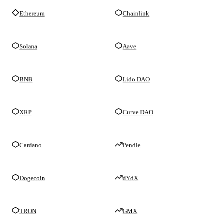
Ethereum
Chainlink
Solana
Aave
BNB
Lido DAO
XRP
Curve DAO
Cardano
Pendle
Dogecoin
dYdX
TRON
GMX