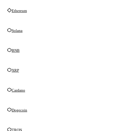
Ethereum
Solana
BNB
XRP
Cardano
Dogecoin
TRON