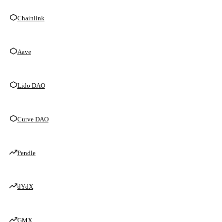
Chainlink
Aave
Lido DAO
Curve DAO
Pendle
dYdX
GMX