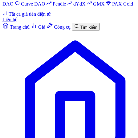
DAO
Curve DAO
Pendle
dYdX
GMX
PAX Gold
Tất cả giá tiền điện tử
Liên hệ
Trang chủ
Giá
Công cụ
Tìm kiếm