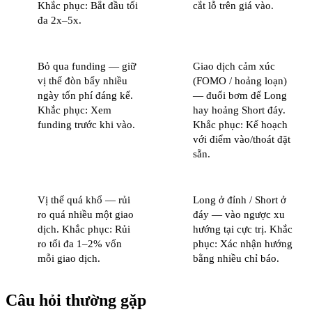
Khắc phục: Bắt đầu tối
cắt lỗ trên giá vào.
đa 2x–5x.
Bỏ qua funding — giữ
Giao dịch cảm xúc
vị thế đòn bẩy nhiều
(FOMO / hoảng loạn)
ngày tốn phí đáng kể.
— đuổi bơm để Long
Khắc phục: Xem
hay hoảng Short đáy.
funding trước khi vào.
Khắc phục: Kế hoạch
với điểm vào/thoát đặt
sẵn.
Vị thế quá khổ — rủi
Long ở đỉnh / Short ở
ro quá nhiều một giao
đáy — vào ngược xu
dịch. Khắc phục: Rủi
hướng tại cực trị. Khắc
ro tối đa 1–2% vốn
phục: Xác nhận hướng
mỗi giao dịch.
bằng nhiều chỉ báo.
Câu hỏi thường gặp