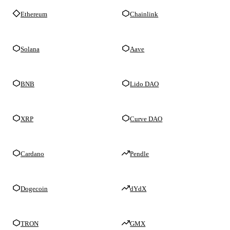
Ethereum
Chainlink
Solana
Aave
BNB
Lido DAO
XRP
Curve DAO
Cardano
Pendle
Dogecoin
dYdX
TRON
GMX