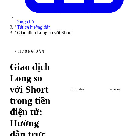
Trang chủ
/
Tất cả hướng dẫn
/
Giao dịch Long so với Short
/ HƯỚNG DẪN
Giao dịch
Long so
10
7
với Short
phút đọc
các mục
trong tiền
điện tử:
Hướng
dẫn trực