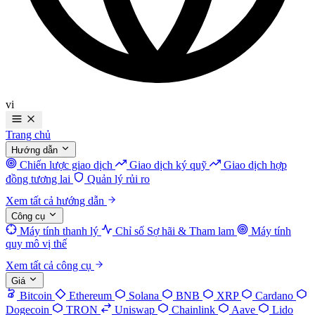
vi
Trang chủ
Hướng dẫn
Chiến lược giao dịch
Giao dịch ký quỹ
Giao dịch hợp
đồng tương lai
Quản lý rủi ro
Xem tất cả hướng dẫn
Công cụ
Máy tính thanh lý
Chỉ số Sợ hãi & Tham lam
Máy tính
quy mô vị thế
Xem tất cả công cụ
Giá
Bitcoin
Ethereum
Solana
BNB
XRP
Cardano
Dogecoin
TRON
Uniswap
Chainlink
Aave
Lido