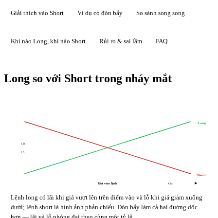
Giải thích vào Short
Ví dụ có đòn bẩy
So sánh song song
Khi nào Long, khi nào Short
Rủi ro & sai lầm
FAQ
Long so với Short trong nháy mắt
Long
Lãi
Lỗ
Short
Giá vào lệnh
Giá
Lệnh long có lãi khi giá vượt lên trên điểm vào và lỗ khi giá giảm xuống
dưới; lệnh short là hình ảnh phản chiếu. Đòn bẩy làm cả hai đường dốc
hơn — lãi và lỗ phóng đại theo cùng một tỷ lệ.