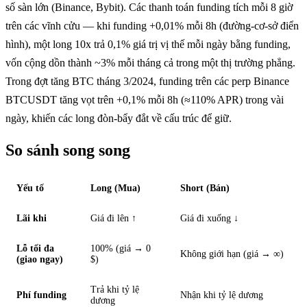
số sàn lớn (Binance, Bybit). Các thanh toán funding tích mỗi 8 giờ
trên các vĩnh cửu — khi funding +0,01% mỗi 8h (đường-cơ-sở điển
hình), một long 10x trả 0,1% giá trị vị thế mỗi ngày bằng funding,
vốn cộng dồn thành ~3% mỗi tháng cả trong một thị trường phẳng.
Trong đợt tăng BTC tháng 3/2024, funding trên các perp Binance
BTCUSDT tăng vọt trên +0,1% mỗi 8h (≈110% APR) trong vài
ngày, khiến các long đòn-bẩy đắt về cấu trúc để giữ.
So sánh song song
Yếu tố
Long (Mua)
Short (Bán)
Lãi khi
Giá đi lên ↑
Giá đi xuống ↓
Lỗ tối đa
100% (giá → 0
Không giới hạn (giá → ∞)
(giao ngay)
$)
Trả khi tỷ lệ
Phí funding
Nhận khi tỷ lệ dương
dương