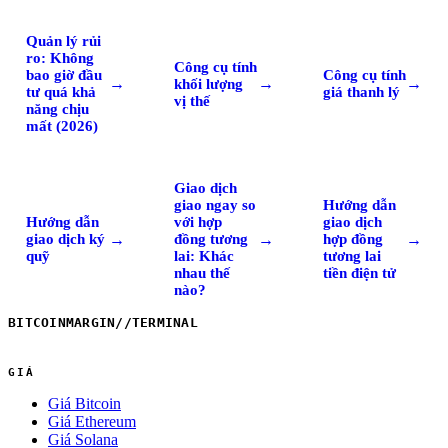
Quản lý rủi
ro: Không
Công cụ tính
bao giờ đầu
Công cụ tính
→
→
→
khối lượng
tư quá khả
giá thanh lý
vị thế
năng chịu
mất (2026)
Giao dịch
giao ngay so
Hướng dẫn
Hướng dẫn
với hợp
giao dịch
→
→
→
giao dịch ký
đồng tương
hợp đồng
quỹ
lai: Khác
tương lai
nhau thế
tiền điện tử
nào?
BITCOINMARGIN
//
TERMINAL
GIÁ
Giá Bitcoin
Giá Ethereum
Giá Solana