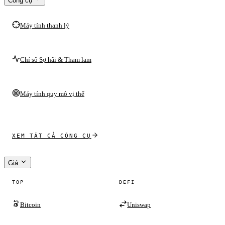
Công cụ
Máy tính thanh lý
Chỉ số Sợ hãi & Tham lam
Máy tính quy mô vị thế
XEM TẤT CẢ CÔNG CỤ
Giá
TOP
DEFI
Bitcoin
Uniswap