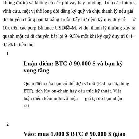
không được) và không có các phí vay hay funding. Trên các futures
vĩnh cửu, một vị thế long đòi đăng ký quỹ và chịu thanh lý nếu giá
di chuyển chống bạn khoảng 1/đòn bẩy trừ đệm ký quỹ duy trì — ở
10x trên các perp Binance USDⓂ-M, ví dụ, thanh lý thường xảy ra
quanh một cú di chuyển bất-lợi 9–9.5% một khi ký quỹ duy trì 0,4–
0,5% bị tiêu thụ.
1
Luận điểm: BTC ở 90.000 $ và bạn kỳ
vọng tăng
Quan điểm của bạn có thể dựa vĩ mô (Fed hạ lãi, dòng
ETF), tích lũy on-chain hay cấu trúc kỹ thuật. Viết
luận điểm kèm mức vô hiệu — giá tại đó bạn nhận
sai.
2
Vào: mua 1.000 $ BTC ở 90.000 $ (giao