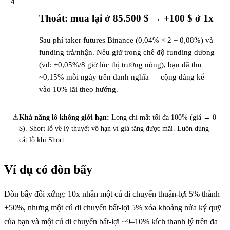
4
Thoát: mua lại ở 85.500 $ → +100 $ ở 1x
Sau phí taker futures Binance (0,04% × 2 = 0,08%) và
funding trả/nhận. Nếu giữ trong chế độ funding dương
(vd: +0,05%/8 giờ lúc thị trường nóng), bạn đã thu
~0,15% mỗi ngày trên danh nghĩa — cộng đáng kể
vào 10% lãi theo hướng.
⚠
Khả năng lỗ không giới hạn:
Long chỉ mất tối đa 100% (giá → 0
$). Short lỗ về lý thuyết vô hạn vì giá tăng được mãi. Luôn dùng
cắt lỗ khi Short.
Ví dụ có đòn bẩy
Đòn bẩy đối xứng: 10x nhân một cú di chuyển thuận-lợi 5% thành
+50%, nhưng một cú di chuyển bất-lợi 5% xóa khoảng nửa ký quỹ
của bạn và một cú di chuyển bất-lợi ~9–10% kích thanh lý trên đa