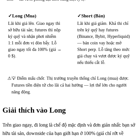
Long (Mua)
Short (Bán)
✓
✓
Lãi khi giá lên. Giao ngay thì
Lãi khi giá giảm. Khả thi chỉ
sở hữu tài sản; futures thì nộp
trên ký quỹ hay futures
ký quỹ và nhận phơi nhiễm
(Binance, Bybit, Hyperliquid)
1:1 mỗi đơn vị đòn bẩy. Lỗ
— bán coin vay hoặc mở
giao ngay tối đa 100% (giá →
Short perp. Lỗ tăng theo mức
0 $).
giá chạy và vượt được ký quỹ
nếu thiếu cắt lỗ.
⚠
💡 Điểm mấu chốt: Thị trường truyền thống chỉ Long (mua) được.
Futures tiền điện tử cho lãi cả hai hướng — lợi thế lớn cho người
năng động.
Giải thích vào Long
Trên giao ngay, đi long là chế độ mặc định và đơn giản nhất: bạn sở
hữu tài sản, downside của bạn giới hạn ở 100% (giá chỉ rớt về