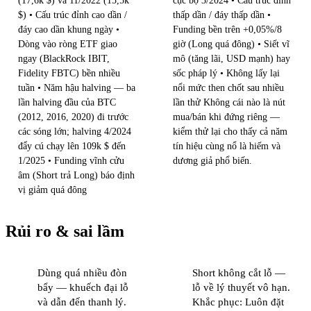
(17,6k $) và 11/2022 (15,5k
cục bộ 3/2024 • Cấu trúc đỉnh
$) • Cấu trúc đỉnh cao dần /
thấp dần / đáy thấp dần •
đáy cao dần khung ngày •
Funding bền trên +0,05%/8
Dòng vào ròng ETF giao
giờ (Long quá đông) • Siết vĩ
ngay (BlackRock IBIT,
mô (tăng lãi, USD mạnh) hay
Fidelity FBTC) bền nhiều
sốc pháp lý • Không lấy lại
tuần • Năm hậu halving — ba
nổi mức then chốt sau nhiều
lần halving đầu của BTC
lần thử Không cái nào là nút
(2012, 2016, 2020) đi trước
mua/bán khi đứng riêng —
các sóng lớn; halving 4/2024
kiểm thử lại cho thấy cả năm
đẩy cú chạy lên 109k $ đến
tín hiệu cùng nổ là hiếm và
1/2025 • Funding vĩnh cửu
dương giả phổ biến.
âm (Short trả Long) báo định
vị giảm quá đông
Rủi ro & sai lầm
Dùng quá nhiều đòn
Short không cắt lỗ —
bẩy — khuếch đại lỗ
lỗ về lý thuyết vô hạn.
và dẫn đến thanh lý.
Khắc phục: Luôn đặt