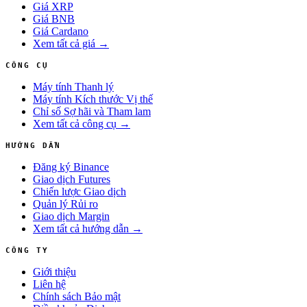
Giá XRP
Giá BNB
Giá Cardano
Xem tất cả giá →
CÔNG CỤ
Máy tính Thanh lý
Máy tính Kích thước Vị thế
Chỉ số Sợ hãi và Tham lam
Xem tất cả công cụ →
HƯỚNG DẪN
Đăng ký Binance
Giao dịch Futures
Chiến lược Giao dịch
Quản lý Rủi ro
Giao dịch Margin
Xem tất cả hướng dẫn →
CÔNG TY
Giới thiệu
Liên hệ
Chính sách Bảo mật