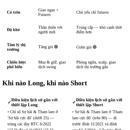
Giao ngay +
Có trên
Chủ yếu chỉ futures
Futures
Thân thiện với
Trung cấp — khó canh thời
Độ khó
người mới
điểm hơn
Tâm lý thị
Tăng giá 🟢
Giảm giá 🔴
trường
Chiến lược
Mua & giữ, giao
Phòng ngừa, scalp, giao
phổ biến
dịch swing
dịch thị trường gấu
Khi nào Long, khi nào Short
Điều kiện lịch sử gắn với
Điều kiện lịch sử gắn với
✓
✓
thiết lập Long
thiết lập Short
• Chỉ số Sợ hãi & Tham lam ở
• Sợ hãi & Tham lam ở 'Tham
'Sợ hãi cực độ' (dưới 25) —
lam cực độ' (trên 80) — đi
trùng các đáy BTC 6/2022
trước đỉnh 11/2021 và đỉnh