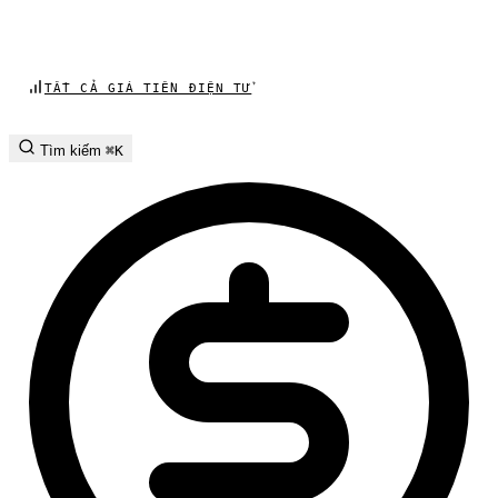
TẤT CẢ GIÁ TIỀN ĐIỆN TỬ
Tìm kiếm
⌘K