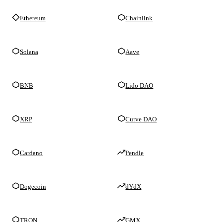
Ethereum
Chainlink
Solana
Aave
BNB
Lido DAO
XRP
Curve DAO
Cardano
Pendle
Dogecoin
dYdX
TRON
GMX