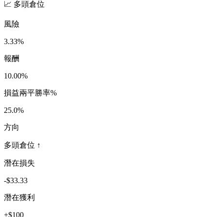
📈 多頭倉位
風險
3.33
%
報酬
10.00
%
損益兩平勝率%
25.0
%
方向
多頭倉位 ↑
潛在損失
-$
33.33
潛在獲利
+$
100