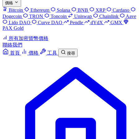
價格
Bitcoin
Ethereum
Solana
BNB
XRP
Cardano
Dogecoin
TRON
Toncoin
Uniswap
Chainlink
Aave
Lido DAO
Curve DAO
Pendle
dYdX
GMX
PAX Gold
所有加密貨幣價格
聯絡我們
首頁
價格
工具
搜尋