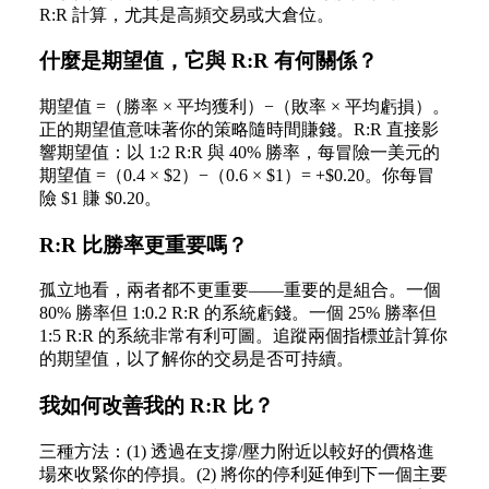
R:R 計算，尤其是高頻交易或大倉位。
什麼是期望值，它與 R:R 有何關係？
期望值 =（勝率 × 平均獲利）−（敗率 × 平均虧損）。
正的期望值意味著你的策略隨時間賺錢。R:R 直接影
響期望值：以 1:2 R:R 與 40% 勝率，每冒險一美元的
期望值 =（0.4 × $2）−（0.6 × $1）= +$0.20。你每冒
險 $1 賺 $0.20。
R:R 比勝率更重要嗎？
孤立地看，兩者都不更重要——重要的是組合。一個
80% 勝率但 1:0.2 R:R 的系統虧錢。一個 25% 勝率但
1:5 R:R 的系統非常有利可圖。追蹤兩個指標並計算你
的期望值，以了解你的交易是否可持續。
我如何改善我的 R:R 比？
三種方法：(1) 透過在支撐/壓力附近以較好的價格進
場來收緊你的停損。(2) 將你的停利延伸到下一個主要