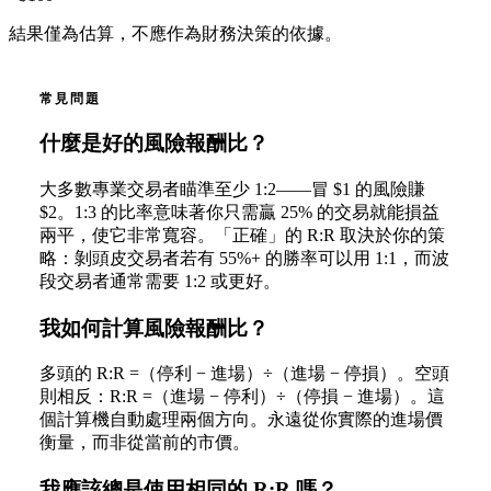
結果僅為估算，不應作為財務決策的依據。
常見問題
什麼是好的風險報酬比？
大多數專業交易者瞄準至少 1:2——冒 $1 的風險賺
$2。1:3 的比率意味著你只需贏 25% 的交易就能損益
兩平，使它非常寬容。「正確」的 R:R 取決於你的策
略：剝頭皮交易者若有 55%+ 的勝率可以用 1:1，而波
段交易者通常需要 1:2 或更好。
我如何計算風險報酬比？
多頭的 R:R =（停利 − 進場）÷（進場 − 停損）。空頭
則相反：R:R =（進場 − 停利）÷（停損 − 進場）。這
個計算機自動處理兩個方向。永遠從你實際的進場價
衡量，而非從當前的市價。
我應該總是使用相同的 R:R 嗎？