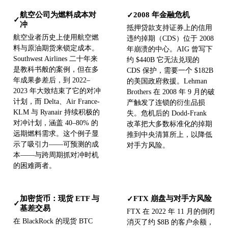
航空公司为燃料成本对
2008 年金融危机
✓
✓
冲
抵押贷款支持证券上的信用
航空业者历史上使用航空燃
违约掉期（CDS）位于 2008
料与原油期货来锁定成本。
年崩溃的中心。AIG 曾写下
Southwest Airlines 二十年来
约 $440B 它无法兑现的
是教科书般的案例，但在多
CDS 保护，需要一个 $182B
年成果参差后，到 2022–
的美国政府救援。Lehman
2023 年大致结束了它的对冲
Brothers 在 2008 年 9 月的破
计划，而 Delta、Air France-
产触发了连锁的衍生品损
KLM 与 Ryanair 持续积极的
失。危机后的 Dodd-Frank
对冲计划，涵盖 40–80% 的
改革把大多数标准化的掉期
远期燃料需求。这个例子显
推到中央清算所上，以降低
示了吸引力——可预测的成
对手方风险。
本——与跨周期抓对冲时机
的困难两者。
加密货币：现货 ETF 与
FTX 崩盘与对手方风险
✓
✓
基差交易
FTX 在 2022 年 11 月的倒闭
在 BlackRock 的现货 BTC
消灭了约 $8B 的客户余额，