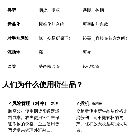
类型
期货、期权
远期、掉期
标准化
标准化的合约
可客制的条款
对手方风险
低（交易所保证）
较高（直接在各方之间）
流动性
高
可变
监管
受严格监管
较少监管
人们为什么使用衍生品？
风险管理（对冲）
投机
✓
✓
对冲
高风险
航空公司使用期货来锁定燃
交易者使用衍生品从价格走
料成本。农夫使用它们来保
势获利，而不拥有标的资
证作物的价格。企业使用货
产。杠杆放大收益与损失两
币远期来管理外汇敞口。
者。