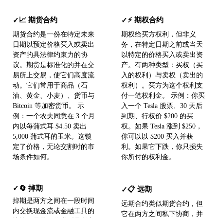
📈 期货合约
⚡ 期权合约
✓
✓
期货合约是一份在特定未来
期权给买方权利，但非义
日期以预定价格买入或卖出
务，在特定日期之前或当天
资产的具法律约束力的协
以特定的价格买入或卖出资
议。期货是标准化的并在交
产。有两种类型：买权（买
易所上交易，使它们高度流
入的权利）与卖权（卖出的
动。它们常用于商品（石
权利）。买方为这个权利支
油、黄金、小麦）、货币与
付一笔权利金。 示例：你买
Bitcoin 等加密货币。 示
入一个 Tesla 股票、30 天后
例：一个农夫同意在 3 个月
到期、行权价 $200 的买
内以每蒲式耳 $4.50 卖出
权。如果 Tesla 涨到 $250，
5,000 蒲式耳的玉米。这锁
你可以以 $200 买入并获
定了价格，无论交割时的市
利。如果它下跌，你只损失
场条件如何。
你所付的权利金。
🔄 掉期
✓
📋 远期
✓
掉期是两方之间在一段时间
远期合约类似期货合约，但
内交换现金流或金融工具的
它在两方之间私下协商，并