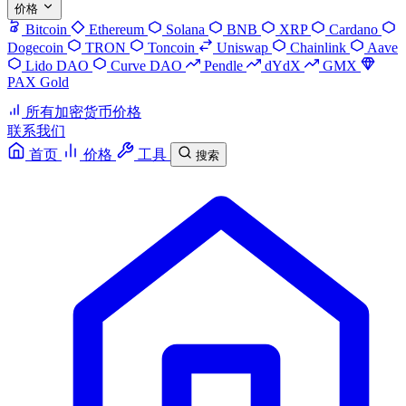
价格
Bitcoin
Ethereum
Solana
BNB
XRP
Cardano
Dogecoin
TRON
Toncoin
Uniswap
Chainlink
Aave
Lido DAO
Curve DAO
Pendle
dYdX
GMX
PAX Gold
所有加密货币价格
联系我们
首页
价格
工具
搜索