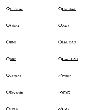
Ethereum
Chainlink
Solana
Aave
BNB
Lido DAO
XRP
Curve DAO
Cardano
Pendle
Dogecoin
dYdX
TRON
GMX