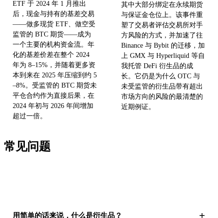
ETF 于 2024 年 1 月推出
其中大部分绑定在永续期货
后，现金与持有的基差交易
与保证金仓位上。该事件重
——做多现货 ETF、做空受
塑了交易者评估交易所对手
监管的 BTC 期货——成为
方风险的方式，并加速了往
一个主要的机构资金流。年
Binance 与 Bybit 的迁移，加
化的基差价差在整个 2024
上 GMX 与 Hyperliquid 等自
年为 8–15%，并随着更多资
我托管 DeFi 衍生品的成
本到来在 2025 年压缩到约 5
长。它仍是为什么 OTC 与
–8%。受监管的 BTC 期货未
未受监管的衍生品带有超出
平仓合约作为直接后果，在
市场方向的风险的最清楚的
2024 年初与 2026 年间增加
近期例证。
超过一倍。
常见问题
+
用简单的话来说，什么是衍生品？