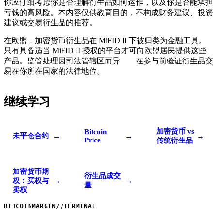
你应仔细考虑你是否理解衍生品如何运作，以及你是否能承担
亏钱的高风险。本内容仅供教育目的，不构成财务建议、投资
建议或交易衍生品的推荐。
在欧盟，加密货币衍生品在 MiFID II 下被归类为金融工具。
只有具备适当 MiFID II 授权的平台才可向欧盟居民提供这些
产品。监管处理因司法管辖区而异——在参与前验证衍生品交
易在你所在国家的法律地位。
继续学习
加密货币 vs
Bitcoin
→
→
→
未平仓合约
Price
传统衍生品
加密货币期
衍生品成交
→
→
权：买权与
量
卖权
BITCOINMARGIN
//
TERMINAL