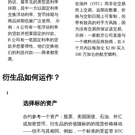
协议。最常见的类型是利率
在场外（OTC）而非在交易
掉期，其中一方以固定利率
所上交易。远期在数量、价
交换浮动利率。货币掉期与
格与交割日期上可客制，但
商品掉期也被广泛使用。 示
带有较高的对手方风险，因
例：A 公司有一笔浮动利率
为没有交易所保证该交易。
的贷款并想要固定的付款。
示例：一家航空公司直接与
B 公司有一笔固定利率的贷
一个燃料供应商协商，在 6
款并想要弹性。他们交换他
个月内以每加仑 $2.80 买入
们的利息付款——两者都受
100 万加仑的航空燃料。
惠。
衍生品如何运作？
1
选择标的资产
合约参考一个资产：股票、美国国债、石油、外汇
或加密货币。衍生品的价值随标的的现货价格移动
——但不与其相同。例如，一个标准的受监管 BTC