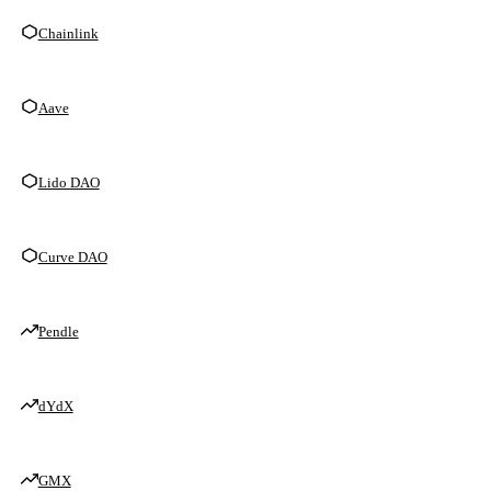
Chainlink
Aave
Lido DAO
Curve DAO
Pendle
dYdX
GMX