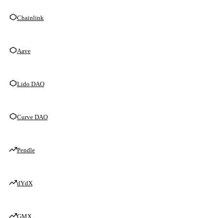
Chainlink
Aave
Lido DAO
Curve DAO
Pendle
dYdX
GMX